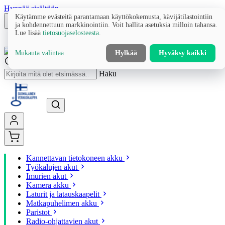
Hyppää sisältöön
Käytämme evästeitä parantamaan käyttökokemusta, kävijätilastointiin
ja kohdennettuun markkinointiin. Voit hallita asetuksia milloin tahansa.
Lue lisää
tietosuojaselosteesta
.
Mukauta valintaa
Hylkää
Hyväksy kaikki
Haku
Kannettavan tietokoneen akku
Työkalujen akut
Imurien akut
Kamera akku
Laturit ja latauskaapelit
Matkapuhelimen akku
Paristot
Radio-ohjattavien akut