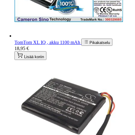
TomTom XL IQ , akku 1100 mAh
Pikakatselu
18,95 €
Lisää koriin