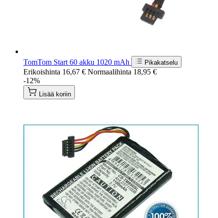
TomTom Start 60 akku 1020 mAh
Pikakatselu
Erikoishinta
16,67 €
Normaalihinta
18,95 €
-12%
Lisää koriin