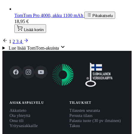
TomTom Pro 4000, akku 1100 mAh
Pikakatselu
18,95 €
Lisää koriin
1
2
3
4
Lue lisää TomTom-akuista
ASIAKASPALVELU
TILAUKSET
Akkutieto
Tilausten seuranta
Ota yhteyttä
Peruuta tilaus
Oma tili
Palauta tuote (30 pv ilmainen)
Yritysasiakkaille
Takuu