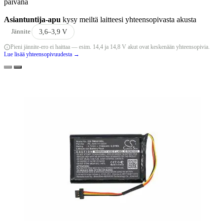
päivänä
Asiantuntija-apu
kysy meiltä laitteesi yhteensopivasta akusta
Jännite
3,6–3,9 V
Pieni jännite-ero ei haittaa — esim. 14,4 ja 14,8 V akut ovat keskenään yhteensopivia.
Lue lisää yhteensopivuudesta →