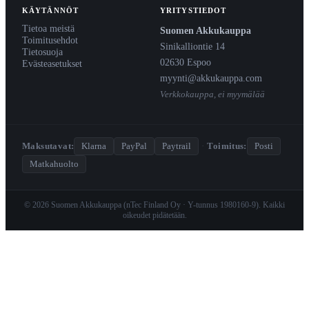
KÄYTÄNNÖT
YRITYSTIEDOT
Tietoa meistä
Suomen Akkukauppa
Toimitusehdot
Sinikalliontie 14
Tietosuoja
02630 Espoo
Evästeasetukset
myynti@akkukauppa.com
Verkkokauppa, ei myymälää
Maksutavat:
Klarna
PayPal
Paytrail
·
Toimitus:
Posti
Matkahuolto
© 2026 Suomen Akkukauppa (nTec Finland Oy · Y-tunnus 1980160-9). Kaikki
oikeudet pidätetään.