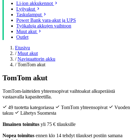
Li-ion akkukennot
Lyijyakut
Taskulamput
Power Bank vara-akut ja UPS
Työkaluja akkujen vaihtoon
Muut akut
Outlet
Etusivu
/
Muut akut
/
Navigaattorin akku
/
TomTom akut
TomTom akut
TomTom-laitteiden yhteensopivat vaihtoakut alkuperäistä
vastaavalla kapasiteetilla.
49 tuotetta kategoriassa
TomTom yhteensopivat
Vuoden
takuu
Lähetys Suomesta
Ilmainen toimitus
yli 75 € tilauksille
Nopea toimitus
ennen klo 14 tehdyt tilaukset postiin samana