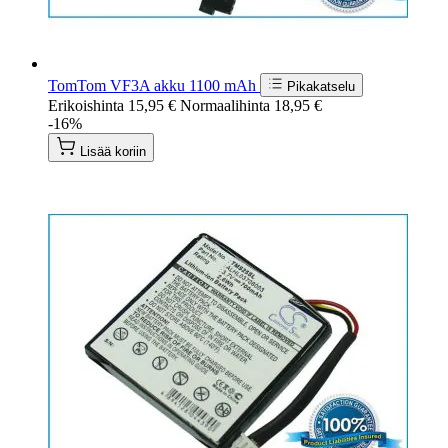
TomTom VF3A akku 1100 mAh
Pikakatselu
Erikoishinta
15,95 €
Normaalihinta
18,95 €
-16%
Lisää koriin