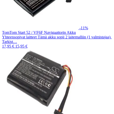
-11%
TomTom Start 52 / VF6F Navigaattorin Akku
Yhteensopivat laitteet Tämä akku sopii 2 laitemalliin (1 valmistajaa).
Tarkist…
17,95 €
15,95 €