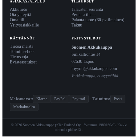
ASIAKASPALVELU
TILAUKSET
Akkutieto
Tilausten seuranta
Ota yhteyttä
Peruuta tilaus
Oma tili
Palauta tuote (30 pv ilmainen)
Yritysasiakkaille
Takuu
KÄYTÄNNÖT
YRITYSTIEDOT
Tietoa meistä
Suomen Akkukauppa
Toimitusehdot
Sinikalliontie 14
Tietosuoja
02630 Espoo
Evästeasetukset
myynti@akkukauppa.com
Verkkokauppa, ei myymälää
Maksutavat:
Klarna
PayPal
Paytrail
·
Toimitus:
Posti
Matkahuolto
© 2026 Suomen Akkukauppa (nTec Finland Oy · Y-tunnus 1980160-9). Kaikki
oikeudet pidätetään.