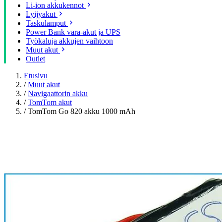
Li-ion akkukennot
Lyijyakut
Taskulamput
Power Bank vara-akut ja UPS
Työkaluja akkujen vaihtoon
Muut akut
Outlet
Etusivu
/
Muut akut
/
Navigaattorin akku
/
TomTom akut
/
TomTom Go 820 akku 1000 mAh