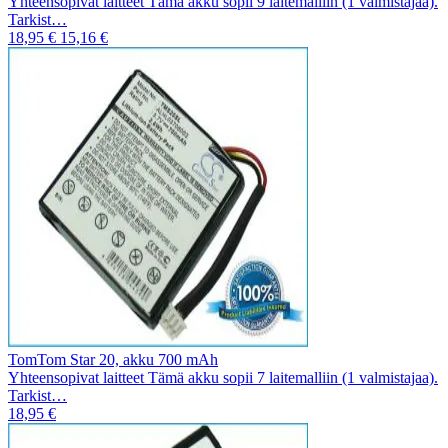
Yhteensopivat laitteet Tämä akku sopii 9 laitemalliin (1 valmistajaa).
Tarkist…
18,95 €
15,16 €
TomTom Star 20, akku 700 mAh
Yhteensopivat laitteet Tämä akku sopii 7 laitemalliin (1 valmistajaa).
Tarkist…
18,95 €