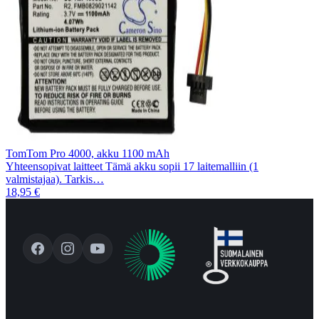
TomTom Pro 4000, akku 1100 mAh
Yhteensopivat laitteet Tämä akku sopii 17 laitemalliin (1
valmistajaa). Tarkis…
18,95 €