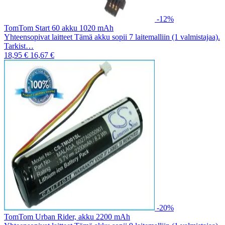
-12%
TomTom Start 60 akku 1020 mAh
Yhteensopivat laitteet Tämä akku sopii 7 laitemalliin (1 valmistajaa).
Tarkist…
18,95 €
16,67 €
-20%
TomTom Urban Rider, akku 2200 mAh