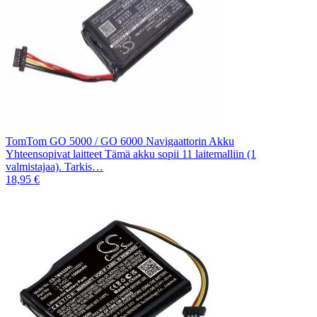
TomTom GO 5000 / GO 6000 Navigaattorin Akku
Yhteensopivat laitteet Tämä akku sopii 11 laitemalliin (1
valmistajaa). Tarkis…
18,95 €