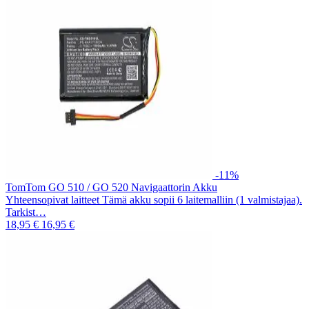
-11%
TomTom GO 510 / GO 520 Navigaattorin Akku
Yhteensopivat laitteet Tämä akku sopii 6 laitemalliin (1 valmistajaa).
Tarkist…
18,95 €
16,95 €