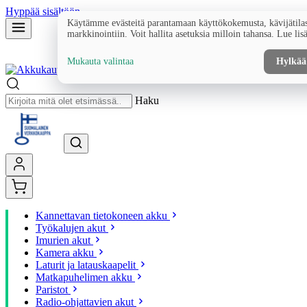
Hyppää sisältöön
Käytämme evästeitä parantamaan käyttökokemusta, kävijätilas
markkinointiin. Voit hallita asetuksia milloin tahansa. Lue lis
Mukauta valintaa
Hylkää
Haku
Kannettavan tietokoneen akku
Työkalujen akut
Imurien akut
Kamera akku
Laturit ja latauskaapelit
Matkapuhelimen akku
Paristot
Radio-ohjattavien akut