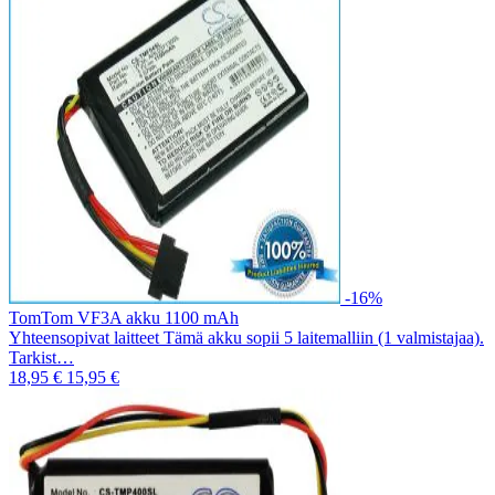
-16%
TomTom VF3A akku 1100 mAh
Yhteensopivat laitteet Tämä akku sopii 5 laitemalliin (1 valmistajaa).
Tarkist…
18,95 €
15,95 €