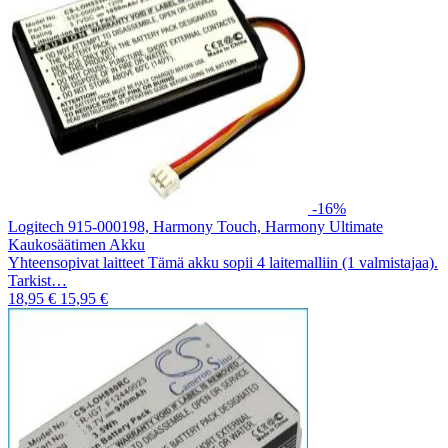
-16%
Logitech 915-000198, Harmony Touch, Harmony Ultimate
Kaukosäätimen Akku
Yhteensopivat laitteet Tämä akku sopii 4 laitemalliin (1 valmistajaa).
Tarkist…
18,95 €
15,95 €