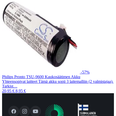
-57%
Philips Pronto TSU-9600 Kaukosäätimen Akku
Yhteensopivat laitteet Tämä akku sopii 3 laitemalliin (2 valmistajaa).
Tarkist…
20,95 €
8,95 €