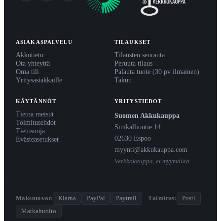
ASIAKASPALVELU
TILAUKSET
Akkutieto
Tilausten seuranta
Ota yhteyttä
Peruuta tilaus
Oma tili
Palauta tuote (30 pv ilmainen)
Yritysasiakkaille
Takuu
KÄYTÄNNÖT
YRITYSTIEDOT
Tietoa meistä
Suomen Akkukauppa
Toimitusehdot
Sinikalliontie 14
Tietosuoja
02630 Espoo
Evästeasetukset
myynti@akkukauppa.com
Verkkokauppa, ei myymälää
Maksutavat:
Klarna
PayPal
Paytrail
·
Toimitus:
Posti
Matkahuolto