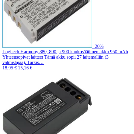
-20%
Logitech Harmony 880, 890 ja 900 kaukosäätimen akku 950 mAh
Yhteensopivat laitteet Tämä akku sopii 27 laitemalliin (3
valmistajaa). Tarkis…
18,95 €
15,16 €