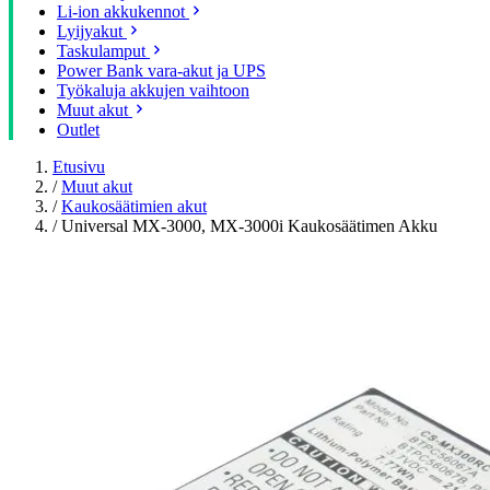
Li-ion akkukennot
Lyijyakut
Taskulamput
Power Bank vara-akut ja UPS
Työkaluja akkujen vaihtoon
Muut akut
Outlet
Etusivu
/
Muut akut
/
Kaukosäätimien akut
/
Universal MX-3000, MX-3000i Kaukosäätimen Akku