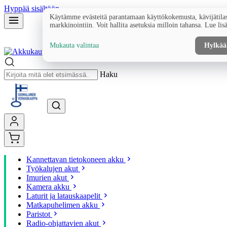
Hyppää sisältöön
Käytämme evästeitä parantamaan käyttökokemusta, kävijätilas
markkinointiin. Voit hallita asetuksia milloin tahansa. Lue lis
Mukauta valintaa
Hylkää
Haku
Kannettavan tietokoneen akku
Työkalujen akut
Imurien akut
Kamera akku
Laturit ja latauskaapelit
Matkapuhelimen akku
Paristot
Radio-ohjattavien akut