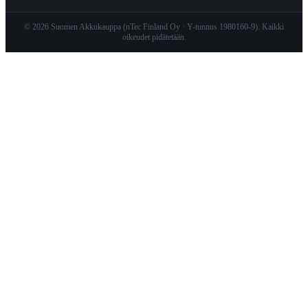
© 2026 Suomen Akkukauppa (nTec Finland Oy · Y-tunnus 1980160-9). Kaikki
oikeudet pidätetään.