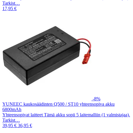
Tarkist…
17,95 €
-8%
YUNEEC kaukosäädinten Q500 / ST10 yhteensopiva akku
6800mAh
Yhteensopivat laitteet Tämä akku sopii 5 laitemalliin (1 valmistajaa).
Tarkist…
39,95 €
36,95 €