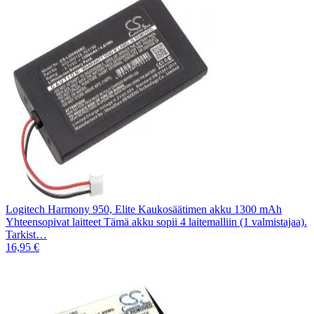
Logitech Harmony 950, Elite Kaukosäätimen akku 1300 mAh
Yhteensopivat laitteet Tämä akku sopii 4 laitemalliin (1 valmistajaa).
Tarkist…
16,95 €