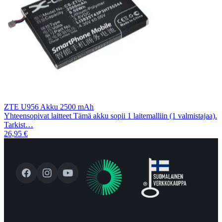
ZTE U956 Akku 2500 mAh
Yhteensopivat laitteet Tämä akku sopii 1 laitemalliin (1 valmistajaa).
Tarkist…
26,95 €