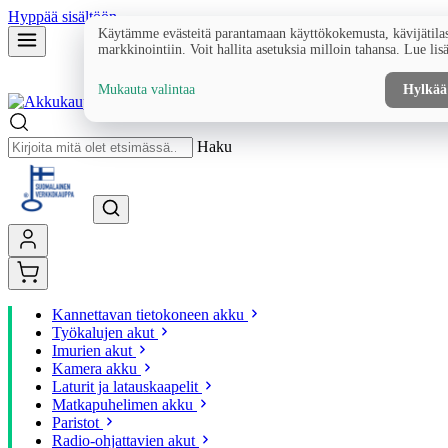
Hyppää sisältöön
Käytämme evästeitä parantamaan käyttökokemusta, kävijätilas
markkinointiin. Voit hallita asetuksia milloin tahansa. Lue lis
Mukauta valintaa
Hylkää
Haku
Kannettavan tietokoneen akku
Työkalujen akut
Imurien akut
Kamera akku
Laturit ja latauskaapelit
Matkapuhelimen akku
Paristot
Radio-ohjattavien akut