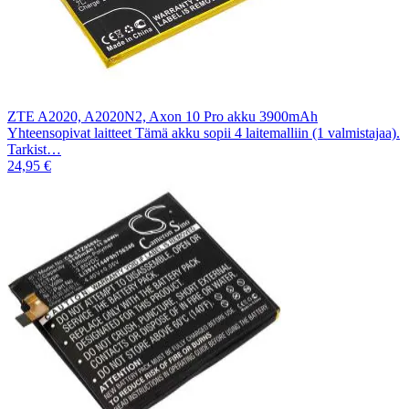
ZTE A2020, A2020N2, Axon 10 Pro akku 3900mAh
Yhteensopivat laitteet Tämä akku sopii 4 laitemalliin (1 valmistajaa).
Tarkist…
24,95 €