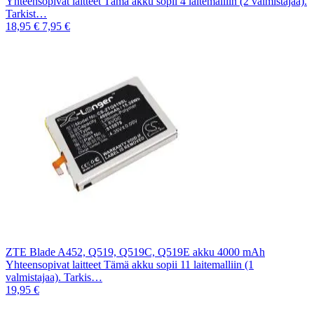
Yhteensopivat laitteet Tämä akku sopii 4 laitemalliin (2 valmistajaa).
Tarkist…
18,95 €
7,95 €
ZTE Blade A452, Q519, Q519C, Q519E akku 4000 mAh
Yhteensopivat laitteet Tämä akku sopii 11 laitemalliin (1
valmistajaa). Tarkis…
19,95 €