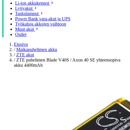
Li-ion akkukennot
Lyijyakut
Taskulamput
Power Bank vara-akut ja UPS
Työkaluja akkujen vaihtoon
Muut akut
Outlet
Etusivu
/
Matkapuhelimen akku
/
ZTE akut
/
ZTE puhelimen Blade V40S / Axon 40 SE yhteensopiva
akku 4400mAh