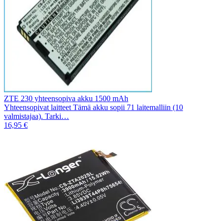
ZTE 230 yhteensopiva akku 1500 mAh
Yhteensopivat laitteet Tämä akku sopii 71 laitemalliin (10
valmistajaa). Tarki…
16,95 €