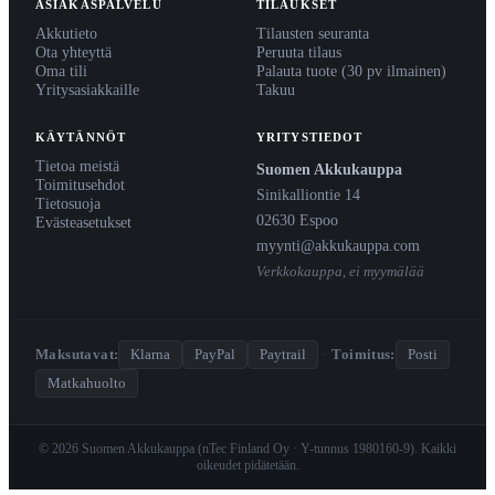
ASIAKASPALVELU
TILAUKSET
Akkutieto
Tilausten seuranta
Ota yhteyttä
Peruuta tilaus
Oma tili
Palauta tuote (30 pv ilmainen)
Yritysasiakkaille
Takuu
KÄYTÄNNÖT
YRITYSTIEDOT
Tietoa meistä
Suomen Akkukauppa
Toimitusehdot
Sinikalliontie 14
Tietosuoja
02630 Espoo
Evästeasetukset
myynti@akkukauppa.com
Verkkokauppa, ei myymälää
Maksutavat:
Klarna
PayPal
Paytrail
·
Toimitus:
Posti
Matkahuolto
© 2026 Suomen Akkukauppa (nTec Finland Oy · Y-tunnus 1980160-9). Kaikki
oikeudet pidätetään.