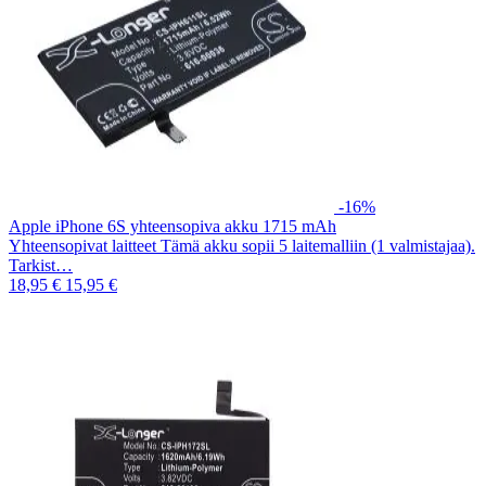
-16%
Apple iPhone 6S yhteensopiva akku 1715 mAh
Yhteensopivat laitteet Tämä akku sopii 5 laitemalliin (1 valmistajaa).
Tarkist…
18,95 €
15,95 €