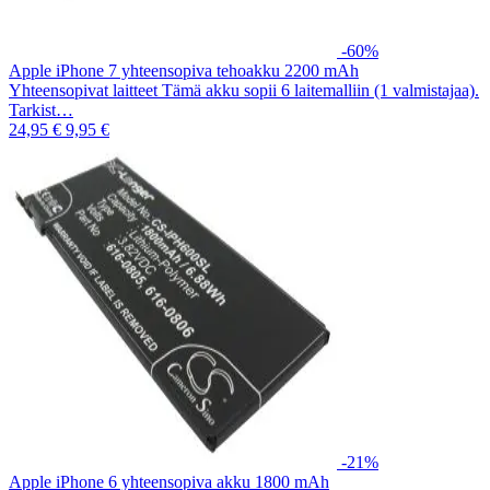
-60%
Apple iPhone 7 yhteensopiva tehoakku 2200 mAh
Yhteensopivat laitteet Tämä akku sopii 6 laitemalliin (1 valmistajaa).
Tarkist…
24,95 €
9,95 €
-21%
Apple iPhone 6 yhteensopiva akku 1800 mAh