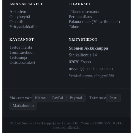
ASIAKASPALVELU
TILAUKSET
Akkutieto
Tilausten seuranta
Ota yhteyttä
Peruuta tilaus
Oma tili
Palauta tuote (30 pv ilmainen)
Yritysasiakkaille
Takuu
KÄYTÄNNÖT
YRITYSTIEDOT
Tietoa meistä
Suomen Akkukauppa
Toimitusehdot
Sinikalliontie 14
Tietosuoja
02630 Espoo
Evästeasetukset
myynti@akkukauppa.com
Verkkokauppa, ei myymälää
Maksutavat:
Klarna
PayPal
Paytrail
·
Toimitus:
Posti
Matkahuolto
© 2026 Suomen Akkukauppa (nTec Finland Oy · Y-tunnus 1980160-9). Kaikki
oikeudet pidätetään.