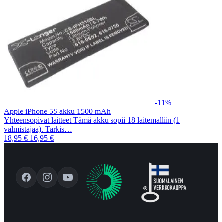
-11%
Apple iPhone 5S akku 1500 mAh
Yhteensopivat laitteet Tämä akku sopii 18 laitemalliin (1
valmistajaa). Tarkis…
18,95 €
16,95 €