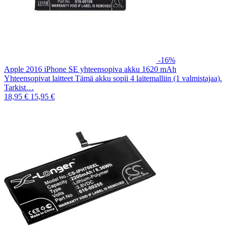
-16%
Apple 2016 iPhone SE yhteensopiva akku 1620 mAh
Yhteensopivat laitteet Tämä akku sopii 4 laitemalliin (1 valmistajaa).
Tarkist…
18,95 €
15,95 €