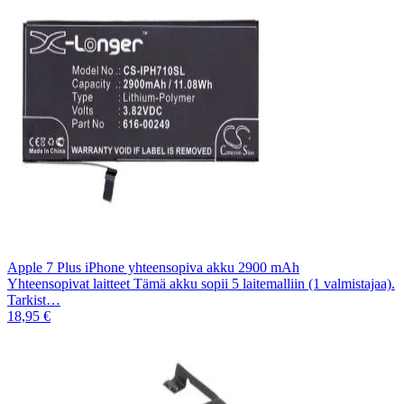
Apple 7 Plus iPhone yhteensopiva akku 2900 mAh
Yhteensopivat laitteet Tämä akku sopii 5 laitemalliin (1 valmistajaa).
Tarkist…
18,95 €