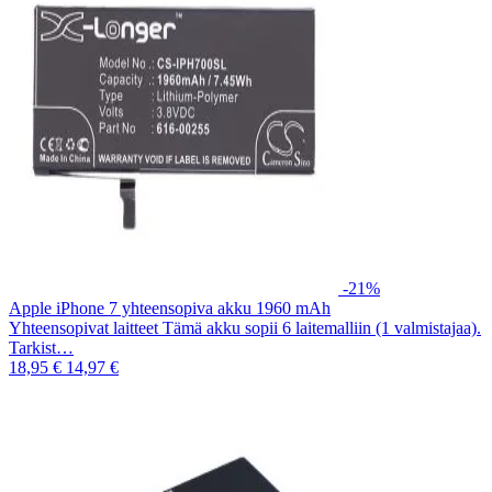
-21%
Apple iPhone 7 yhteensopiva akku 1960 mAh
Yhteensopivat laitteet Tämä akku sopii 6 laitemalliin (1 valmistajaa).
Tarkist…
18,95 €
14,97 €