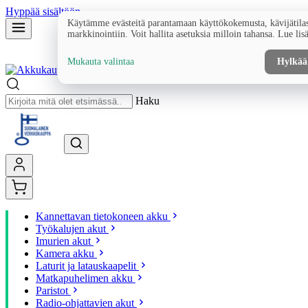
Hyppää sisältöön
Käytämme evästeitä parantamaan käyttökokemusta, kävijätilas
markkinointiin. Voit hallita asetuksia milloin tahansa. Lue lis
Mukauta valintaa
Hylkää
Haku
Kannettavan tietokoneen akku
Työkalujen akut
Imurien akut
Kamera akku
Laturit ja latauskaapelit
Matkapuhelimen akku
Paristot
Radio-ohjattavien akut