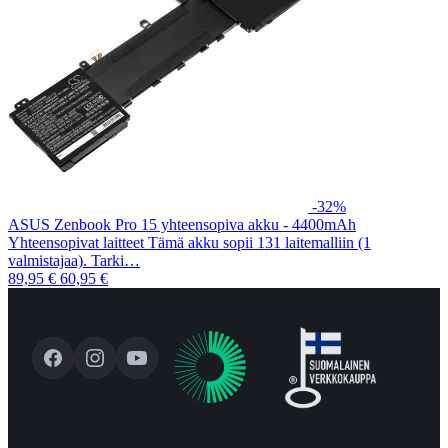
-32%
ASUS Zenbook Pro 15 yhteensopiva akku - 4400mAh
Yhteensopivat laitteet Tämä akku sopii 131 laitemalliin (1
valmistajaa). Tarki…
89,95 €
60,95 €