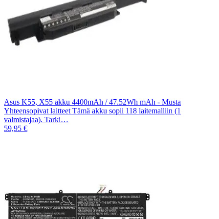
Asus K55, X55 akku 4400mAh / 47.52Wh mAh - Musta
Yhteensopivat laitteet Tämä akku sopii 118 laitemalliin (1
valmistajaa). Tarki…
59,95 €