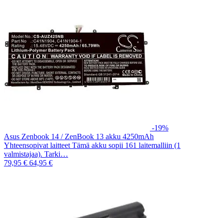
-19%
Asus Zenbook 14 / ZenBook 13 akku 4250mAh
Yhteensopivat laitteet Tämä akku sopii 161 laitemalliin (1
valmistajaa). Tarki…
79,95 €
64,95 €