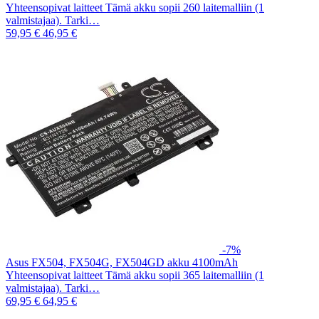
Yhteensopivat laitteet Tämä akku sopii 260 laitemalliin (1
valmistajaa). Tarki…
59,95 €
46,95 €
-7%
Asus FX504, FX504G, FX504GD akku 4100mAh
Yhteensopivat laitteet Tämä akku sopii 365 laitemalliin (1
valmistajaa). Tarki…
69,95 €
64,95 €