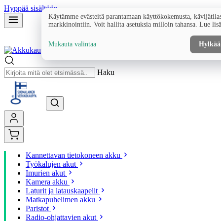
Hyppää sisältöön
Käytämme evästeitä parantamaan käyttökokemusta, kävijätilas
markkinointiin. Voit hallita asetuksia milloin tahansa. Lue lis
Mukauta valintaa
Hylkää
Haku
Kannettavan tietokoneen akku
Työkalujen akut
Imurien akut
Kamera akku
Laturit ja latauskaapelit
Matkapuhelimen akku
Paristot
Radio-ohjattavien akut