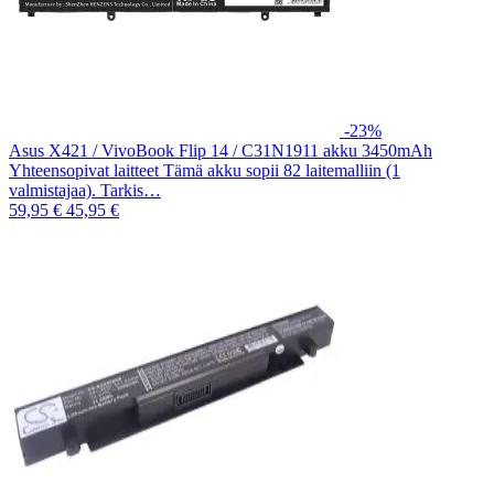
-23%
Asus X421 / VivoBook Flip 14 / C31N1911 akku 3450mAh
Yhteensopivat laitteet Tämä akku sopii 82 laitemalliin (1
valmistajaa). Tarkis…
59,95 €
45,95 €