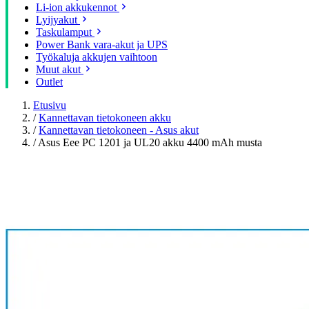
Li-ion akkukennot
Lyijyakut
Taskulamput
Power Bank vara-akut ja UPS
Työkaluja akkujen vaihtoon
Muut akut
Outlet
Etusivu
/
Kannettavan tietokoneen akku
/
Kannettavan tietokoneen - Asus akut
/
Asus Eee PC 1201 ja UL20 akku 4400 mAh musta