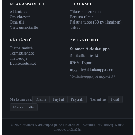
ASIAKASPALVELU
TILAUKSET
Akkutieto
Tilausten seuranta
Ota yhteyttä
Peruuta tilaus
Oma tili
Palauta tuote (30 pv ilmainen)
Yritysasiakkaille
Takuu
KÄYTÄNNÖT
YRITYSTIEDOT
Tietoa meistä
Suomen Akkukauppa
Toimitusehdot
Sinikalliontie 14
Tietosuoja
02630 Espoo
Evästeasetukset
myynti@akkukauppa.com
Verkkokauppa, ei myymälää
Maksutavat:
Klarna
PayPal
Paytrail
·
Toimitus:
Posti
Matkahuolto
© 2026 Suomen Akkukauppa (nTec Finland Oy · Y-tunnus 1980160-9). Kaikki
oikeudet pidätetään.