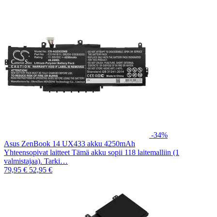
-34%
Asus ZenBook 14 UX433 akku 4250mAh
Yhteensopivat laitteet Tämä akku sopii 118 laitemalliin (1
valmistajaa). Tarki…
79,95 €
52,95 €