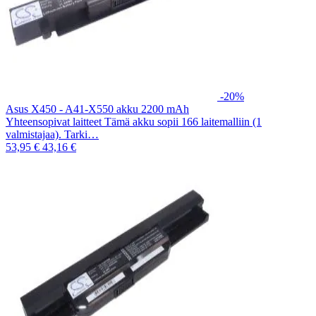
-20%
Asus X450 - A41-X550 akku 2200 mAh
Yhteensopivat laitteet Tämä akku sopii 166 laitemalliin (1
valmistajaa). Tarki…
53,95 €
43,16 €