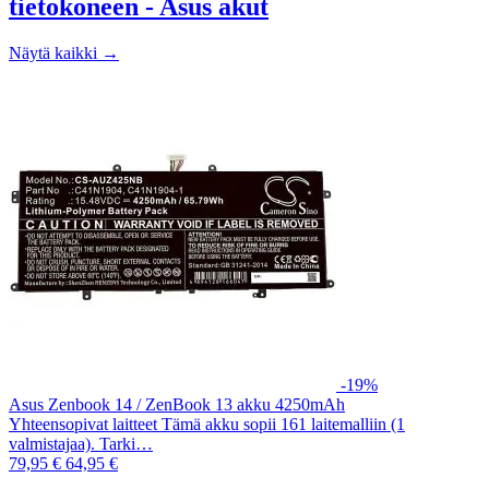
tietokoneen - Asus akut
Näytä kaikki →
-19%
Asus Zenbook 14 / ZenBook 13 akku 4250mAh
Yhteensopivat laitteet Tämä akku sopii 161 laitemalliin (1
valmistajaa). Tarki…
79,95 €
64,95 €