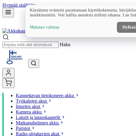
Hyppää sisältöön
Käytämme evästeitä parantamaan käyttökokemusta, kävijätilas
markkinointiin. Voit hallita asetuksia milloin tahansa. Lue lis
Mukauta valintaa
Hylkää
Haku
Kannettavan tietokoneen akku
Työkalujen akut
Imurien akut
Kamera akku
Laturit ja latauskaapelit
Matkapuhelimen akku
Paristot
Radio-ohjattavien akut