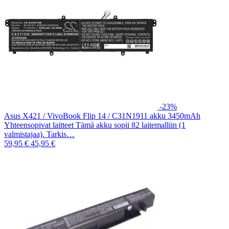
-23%
Asus X421 / VivoBook Flip 14 / C31N1911 akku 3450mAh
Yhteensopivat laitteet Tämä akku sopii 82 laitemalliin (1
valmistajaa). Tarkis…
59,95 €
45,95 €