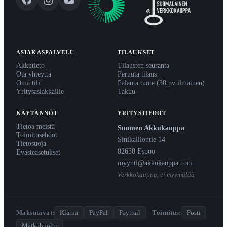
ASIAKASPALVELU
TILAUKSET
Akkutieto
Tilausten seuranta
Ota yhteyttä
Peruuta tilaus
Oma tili
Palauta tuote (30 pv ilmainen)
Yritysasiakkaille
Takuu
KÄYTÄNNÖT
YRITYSTIEDOT
Tietoa meistä
Suomen Akkukauppa
Toimitusehdot
Sinikalliontie 14
Tietosuoja
02630 Espoo
Evästeasetukset
myynti@akkukauppa.com
Verkkokauppa, ei myymälää
Maksutavat:
Klarna
PayPal
Paytrail
·
Toimitus:
Posti
Matkahuolto