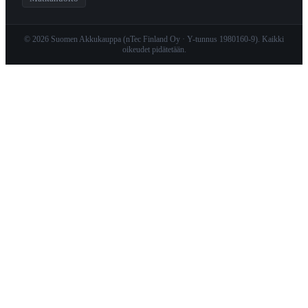
© 2026 Suomen Akkukauppa (nTec Finland Oy · Y-tunnus 1980160-9). Kaikki
oikeudet pidätetään.