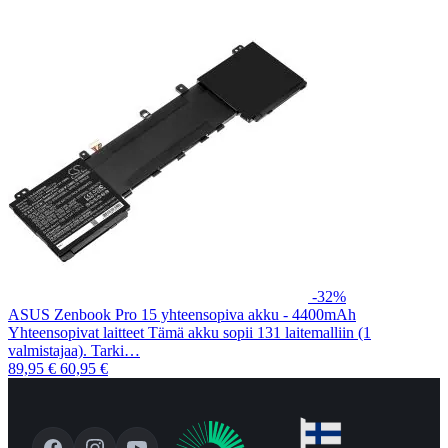
-32%
ASUS Zenbook Pro 15 yhteensopiva akku - 4400mAh
Yhteensopivat laitteet Tämä akku sopii 131 laitemalliin (1
valmistajaa). Tarki…
89,95 €
60,95 €