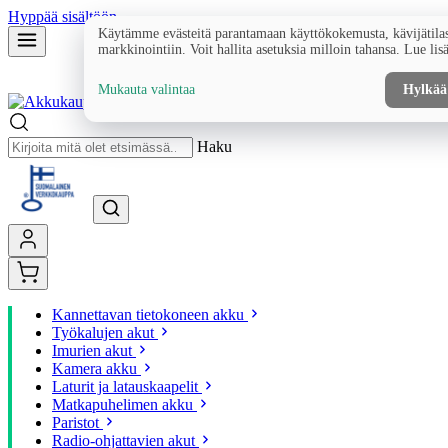
Hyppää sisältöön
Käytämme evästeitä parantamaan käyttökokemusta, kävijätilas
markkinointiin. Voit hallita asetuksia milloin tahansa. Lue lis
Mukauta valintaa
Hylkää
Haku
Kannettavan tietokoneen akku
Työkalujen akut
Imurien akut
Kamera akku
Laturit ja latauskaapelit
Matkapuhelimen akku
Paristot
Radio-ohjattavien akut