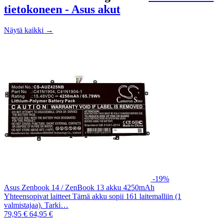
tietokoneen - Asus akut
Näytä kaikki →
-19%
Asus Zenbook 14 / ZenBook 13 akku 4250mAh
Yhteensopivat laitteet Tämä akku sopii 161 laitemalliin (1
valmistajaa). Tarki…
79,95 €
64,95 €