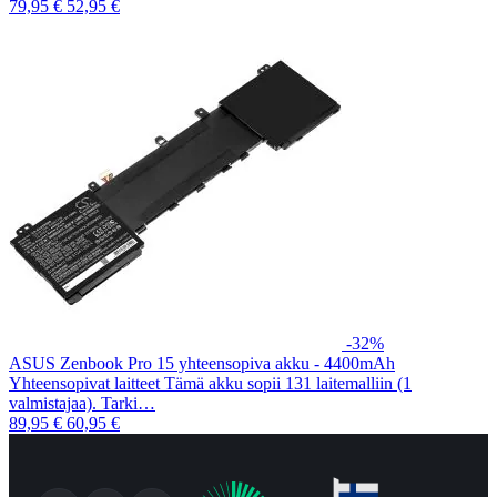
79,95 €
52,95 €
-32%
ASUS Zenbook Pro 15 yhteensopiva akku - 4400mAh
Yhteensopivat laitteet Tämä akku sopii 131 laitemalliin (1
valmistajaa). Tarki…
89,95 €
60,95 €