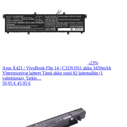
-23%
Asus X421 / VivoBook Flip 14 / C31N1911 akku 3450mAh
Yhteensopivat laitteet Tämä akku sopii 82 laitemalliin (1
valmistajaa). Tarkis…
59,95 €
45,95 €