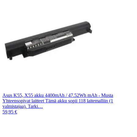
Asus K55, X55 akku 4400mAh / 47.52Wh mAh - Musta
Yhteensopivat laitteet Tämä akku sopii 118 laitemalliin (1
valmistajaa). Tarki…
59,95 €