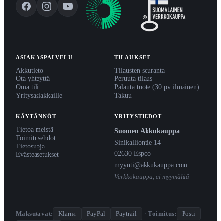
ASIAKASPALVELU
TILAUKSET
Akkutieto
Tilausten seuranta
Ota yhteyttä
Peruuta tilaus
Oma tili
Palauta tuote (30 pv ilmainen)
Yritysasiakkaille
Takuu
KÄYTÄNNÖT
YRITYSTIEDOT
Tietoa meistä
Suomen Akkukauppa
Toimitusehdot
Sinikalliontie 14
Tietosuoja
02630 Espoo
Evästeasetukset
myynti@akkukauppa.com
Verkkokauppa, ei myymälää
Maksutavat:
Klarna
PayPal
Paytrail
·
Toimitus:
Posti