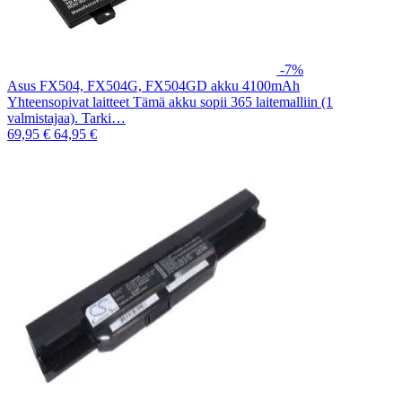
-7%
Asus FX504, FX504G, FX504GD akku 4100mAh
Yhteensopivat laitteet Tämä akku sopii 365 laitemalliin (1
valmistajaa). Tarki…
69,95 €
64,95 €