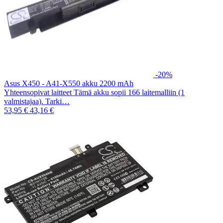
-20%
Asus X450 - A41-X550 akku 2200 mAh
Yhteensopivat laitteet Tämä akku sopii 166 laitemalliin (1
valmistajaa). Tarki…
53,95 €
43,16 €