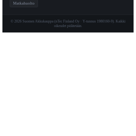
Matkahuolto
© 2026 Suomen Akkukauppa (nTec Finland Oy · Y-tunnus 1980160-9). Kaikki
oikeudet pidätetään.