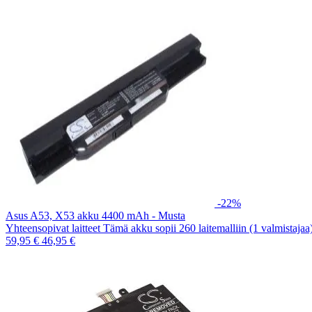
-22%
Asus A53, X53 akku 4400 mAh - Musta
Yhteensopivat laitteet Tämä akku sopii 260 laitemalliin (1 valmistaja
59,95 €
46,95 €