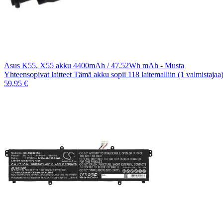
Asus K55, X55 akku 4400mAh / 47.52Wh mAh - Musta
Yhteensopivat laitteet Tämä akku sopii 118 laitemalliin (1 valmistaja
59,95 €