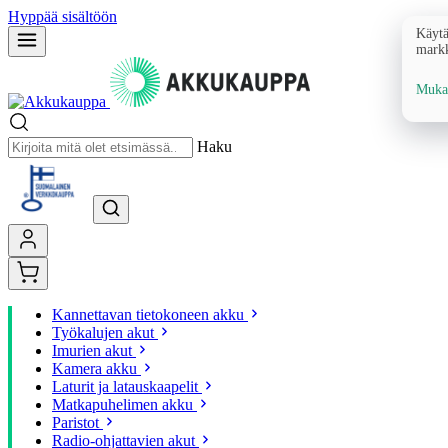
Hyppää sisältöön
Käytä
markk
Mukau
Haku
Kannettavan tietokoneen akku
Työkalujen akut
Imurien akut
Kamera akku
Laturit ja latauskaapelit
Matkapuhelimen akku
Paristot
Radio-ohjattavien akut