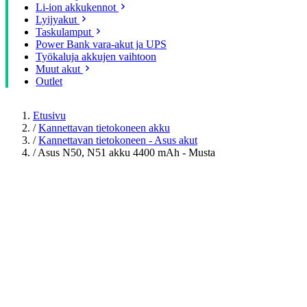
Li-ion akkukennot
Lyijyakut
Taskulamput
Power Bank vara-akut ja UPS
Työkaluja akkujen vaihtoon
Muut akut
Outlet
Etusivu
/
Kannettavan tietokoneen akku
/
Kannettavan tietokoneen - Asus akut
/
Asus N50, N51 akku 4400 mAh - Musta