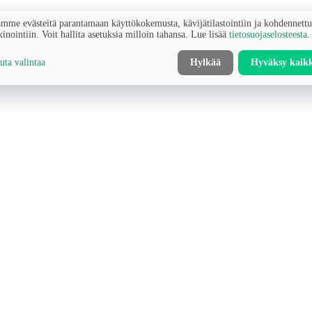
mme evästeitä parantamaan käyttökokemusta, kävijätilastointiin ja kohdennett
inointiin. Voit hallita asetuksia milloin tahansa. Lue lisää
tietosuojaselosteesta
.
ta valintaa
Hylkää
Hyväksy kaik