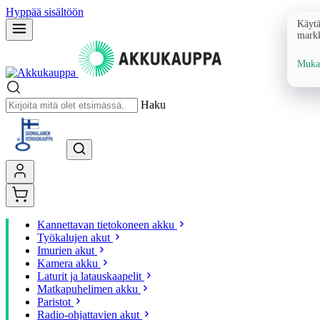
Hyppää sisältöön
Käytä
markk
Mukau
Haku
Kannettavan tietokoneen akku
Työkalujen akut
Imurien akut
Kamera akku
Laturit ja latauskaapelit
Matkapuhelimen akku
Paristot
Radio-ohjattavien akut