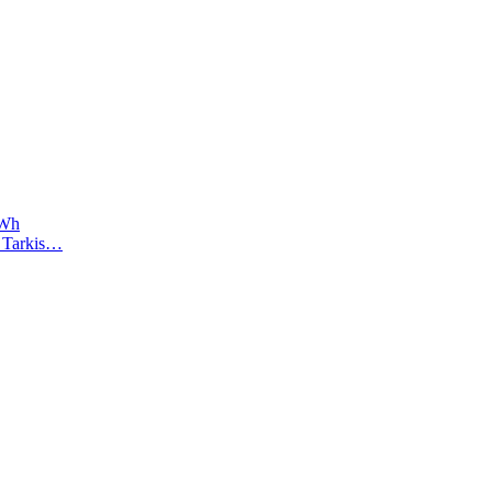
2Wh
). Tarkis…