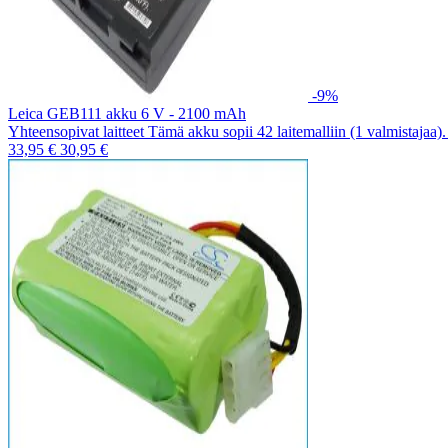
-9%
Leica GEB111 akku 6 V - 2100 mAh
Yhteensopivat laitteet Tämä akku sopii 42 laitemalliin (1 valmistajaa
33,95 €
30,95 €