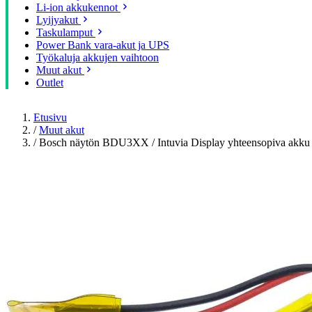
Li-ion akkukennot
Lyijyakut
Taskulamput
Power Bank vara-akut ja UPS
Työkaluja akkujen vaihtoon
Muut akut
Outlet
Etusivu
/
Muut akut
/
Bosch näytön BDU3XX / Intuvia Display yhteensopiva akk