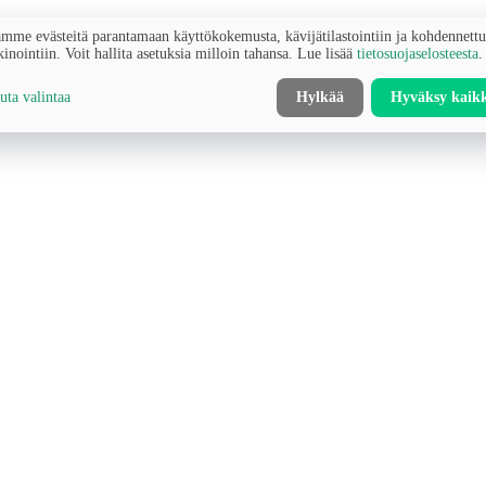
mme evästeitä parantamaan käyttökokemusta, kävijätilastointiin ja kohdennett
inointiin. Voit hallita asetuksia milloin tahansa. Lue lisää
tietosuojaselosteesta
.
ta valintaa
Hylkää
Hyväksy kaik