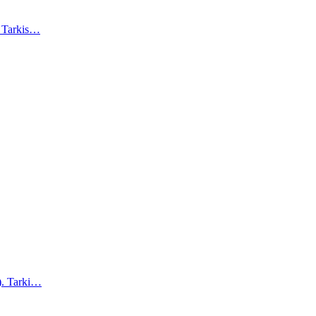
). Tarkis…
a). Tarki…