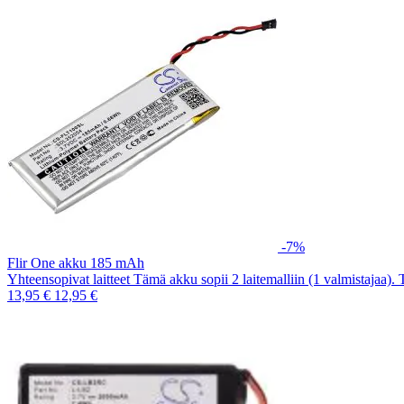
-7%
Flir One akku 185 mAh
Yhteensopivat laitteet Tämä akku sopii 2 laitemalliin (1 valmistajaa).
13,95 €
12,95 €