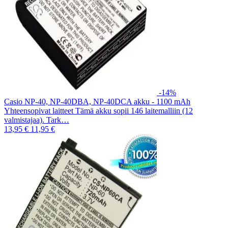
-14%
Casio NP-40, NP-40DBA, NP-40DCA akku - 1100 mAh
Yhteensopivat laitteet Tämä akku sopii 146 laitemalliin (12
valmistajaa). Tark…
13,95 €
11,95 €