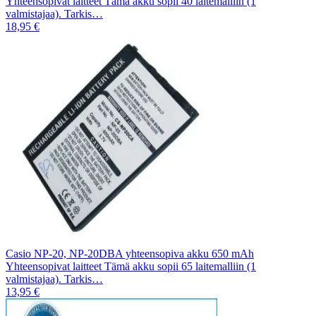
Yhteensopivat laitteet Tämä akku sopii 40 laitemalliin (1
valmistajaa). Tarkis…
18,95 €
Casio NP-20, NP-20DBA yhteensopiva akku 650 mAh
Yhteensopivat laitteet Tämä akku sopii 65 laitemalliin (1
valmistajaa). Tarkis…
13,95 €