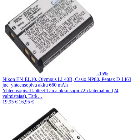
-15%
Nikon EN-EL10, Olympus LI-40B, Casio NP80, Pentax D-LI63
jne. yhteensopiva akku 660 mAh
Yhteensopivat laitteet Tämä akku sopii 725 laitemalliin (24
valmistajaa). Tark…
19,95 €
16,95 €