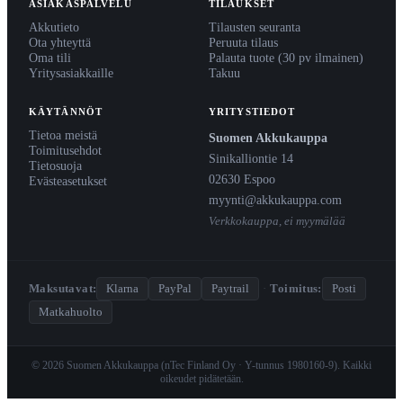
ASIAKASPALVELU
TILAUKSET
Akkutieto
Tilausten seuranta
Ota yhteyttä
Peruuta tilaus
Oma tili
Palauta tuote (30 pv ilmainen)
Yritysasiakkaille
Takuu
KÄYTÄNNÖT
YRITYSTIEDOT
Tietoa meistä
Suomen Akkukauppa
Toimitusehdot
Sinikalliontie 14
Tietosuoja
02630 Espoo
Evästeasetukset
myynti@akkukauppa.com
Verkkokauppa, ei myymälää
Maksutavat:
Klarna
PayPal
Paytrail
·
Toimitus:
Posti
Matkahuolto
© 2026 Suomen Akkukauppa (nTec Finland Oy · Y-tunnus 1980160-9). Kaikki
oikeudet pidätetään.