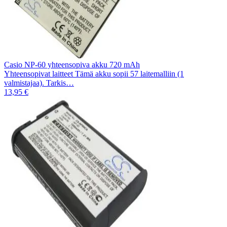
Casio NP-60 yhteensopiva akku 720 mAh
Yhteensopivat laitteet Tämä akku sopii 57 laitemalliin (1
valmistajaa). Tarkis…
13,95 €