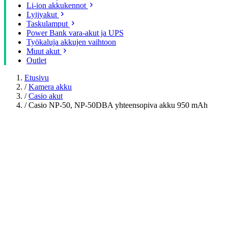
Li-ion akkukennot
Lyijyakut
Taskulamput
Power Bank vara-akut ja UPS
Työkaluja akkujen vaihtoon
Muut akut
Outlet
Etusivu
/
Kamera akku
/
Casio akut
/
Casio NP-50, NP-50DBA yhteensopiva akku 950 mAh