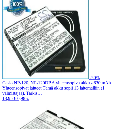
-50%
Casio NP-120, NP-120DBA yhteensopiva akku - 630 mAh
Yhteensopivat laitteet Tämä akku sopii 13 laitemalliin (1
valmistajaa). Tarkis…
13,95 €
6,98 €