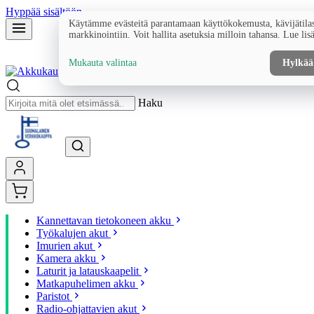
Hyppää sisältöön
Käytämme evästeitä parantamaan käyttökokemusta, kävijätilas
markkinointiin. Voit hallita asetuksia milloin tahansa. Lue lis
Mukauta valintaa
Hylkää
Haku
Kannettavan tietokoneen akku
Työkalujen akut
Imurien akut
Kamera akku
Laturit ja latauskaapelit
Matkapuhelimen akku
Paristot
Radio-ohjattavien akut