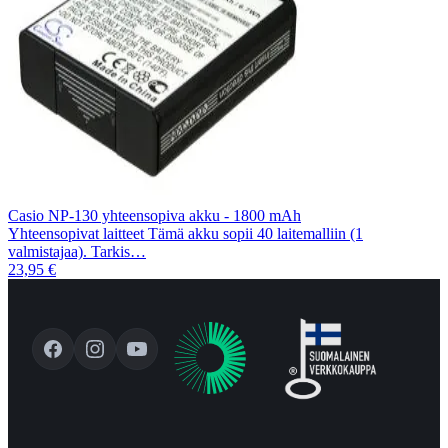
Casio NP-130 yhteensopiva akku - 1800 mAh
Yhteensopivat laitteet Tämä akku sopii 40 laitemalliin (1
valmistajaa). Tarkis…
23,95 €