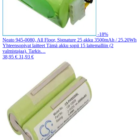
-18%
Neato 945-0080, All Floor, Signature 25 akku 3500mAh / 25.20Wh
Yhteensopivat laitteet Tämä akku sopii 15 laitemalliin (2
valmistajaa). Tarkis…
38,95 €
31,93 €