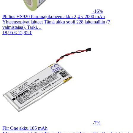
-16%
Philips HS920 Parranajokoneen akku 2,4 v 2000 mAh
Yhteensopivat laitteet Tämä akku sopii 228 laitemalliin (7
valmistajaa). Tarki…
18,95 €
15,95 €
-7%
Flir One akku 185 mAh