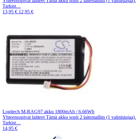
Yhteensopivat laitteet Tämä akku sopii 2 laitemalliin (1 valmistajaa).
Tarkist…
13,95 €
12,95 €
Logitech M-RAG97 akku 1800mAh / 6.66Wh
Yhteensopivat laitteet Tämä akku sopii 2 laitemalliin (1 valmistajaa).
Tarkist…
14,95 €