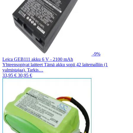
-9%
Leica GEB111 akku 6 V - 2100 mAh
Yhteensopivat laitteet Tämä akku sopii 42 laitemalliin (1
valmistajaa). Tarkis…
33,95 €
30,95 €