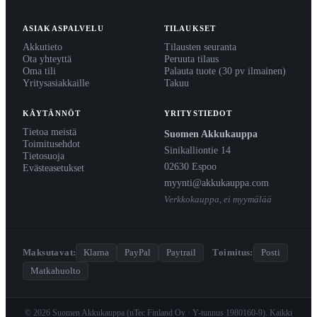
ASIAKASPALVELU
TILAUKSET
Akkutieto
Tilausten seuranta
Ota yhteyttä
Peruuta tilaus
Oma tili
Palauta tuote (30 pv ilmainen)
Yritysasiakkaille
Takuu
KÄYTÄNNÖT
YRITYSTIEDOT
Tietoa meistä
Suomen Akkukauppa
Toimitusehdot
Sinikalliontie 14
Tietosuoja
02630 Espoo
Evästeasetukset
myynti@akkukauppa.com
Verkkokauppa, ei myymälää
Maksutavat:
Klarna
PayPal
Paytrail
·
Toimitus:
Posti
Matkahuolto
© 2026 Suomen Akkukauppa (nTec Finland Oy · Y-tunnus 1980160-9). Kaikki