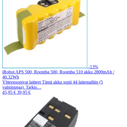
-13%
iRobot APS 500, Roomba 500, Roomba 510 akku 2800mAh /
40.32Wh
Yhteensopivat laitteet Tämä akku sopii 44 laitemalliin (5
valmistajaa). Tarkis…
45,95 €
39,95 €