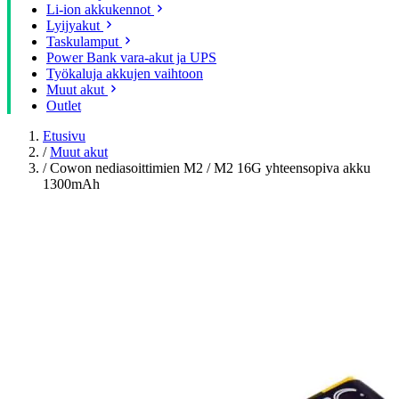
Li-ion akkukennot
Lyijyakut
Taskulamput
Power Bank vara-akut ja UPS
Työkaluja akkujen vaihtoon
Muut akut
Outlet
Etusivu
/
Muut akut
/
Cowon nediasoittimien M2 / M2 16G yhteensopiva akku
1300mAh