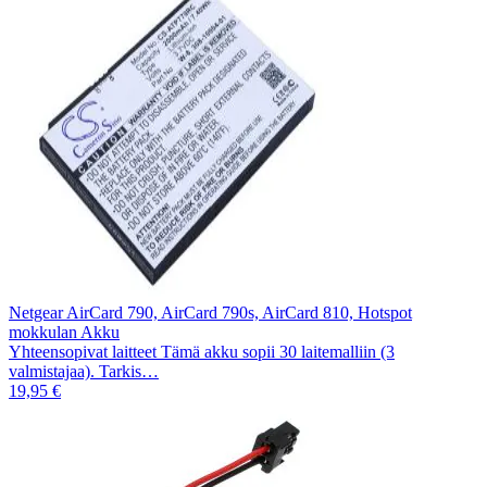
Netgear AirCard 790, AirCard 790s, AirCard 810, Hotspot
mokkulan Akku
Yhteensopivat laitteet Tämä akku sopii 30 laitemalliin (3
valmistajaa). Tarkis…
19,95 €