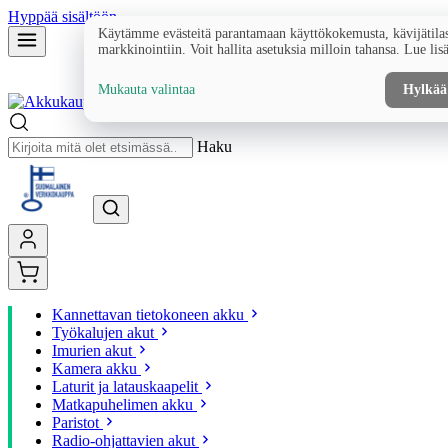
Hyppää sisältöön
Käytämme evästeitä parantamaan käyttökokemusta, kävijätilas
markkinointiin. Voit hallita asetuksia milloin tahansa. Lue lis
Mukauta valintaa
Hylkää
Haku
Kannettavan tietokoneen akku
Työkalujen akut
Imurien akut
Kamera akku
Laturit ja latauskaapelit
Matkapuhelimen akku
Paristot
Radio-ohjattavien akut