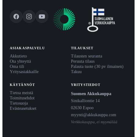
ASIAKASPALVELU
TILAUKSET
Akkutieto
Tilausten seuranta
Ota yhteyttä
Peruuta tilaus
Oma tili
Palauta tuote (30 pv ilmainen)
Yritysasiakkaille
Takuu
KÄYTÄNNÖT
YRITYSTIEDOT
Tietoa meistä
Suomen Akkukauppa
Toimitusehdot
Sinikalliontie 14
Tietosuoja
02630 Espoo
Evästeasetukset
myynti@akkukauppa.com
Verkkokauppa, ei myymälää