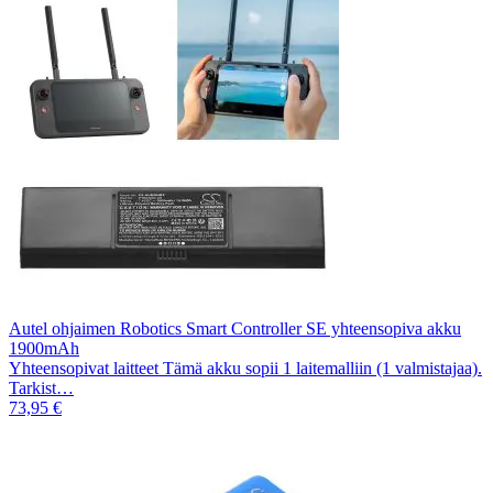
Autel ohjaimen Robotics Smart Controller SE yhteensopiva akku
1900mAh
Yhteensopivat laitteet Tämä akku sopii 1 laitemalliin (1 valmistajaa).
Tarkist…
73,95 €