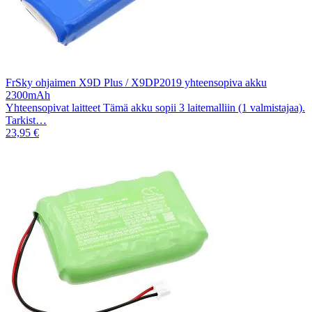
FrSky ohjaimen X9D Plus / X9DP2019 yhteensopiva akku
2300mAh
Yhteensopivat laitteet Tämä akku sopii 3 laitemalliin (1 valmistajaa).
Tarkist…
23,95 €