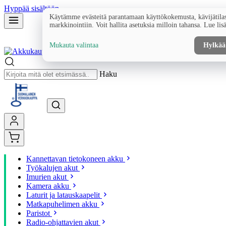
Hyppää sisältöön
Käytämme evästeitä parantamaan käyttökokemusta, kävijätilas
markkinointiin. Voit hallita asetuksia milloin tahansa. Lue lis
Mukauta valintaa
Hylkää
Haku
Kannettavan tietokoneen akku
Työkalujen akut
Imurien akut
Kamera akku
Laturit ja latauskaapelit
Matkapuhelimen akku
Paristot
Radio-ohjattavien akut