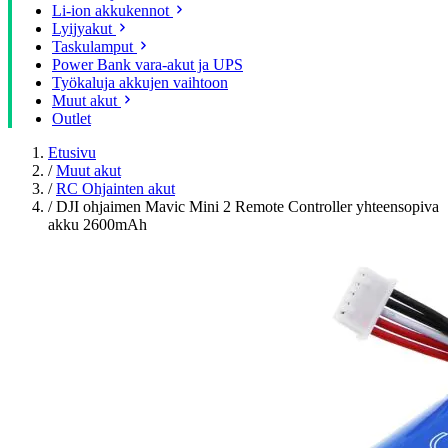
Li-ion akkukennot
Lyijyakut
Taskulamput
Power Bank vara-akut ja UPS
Työkaluja akkujen vaihtoon
Muut akut
Outlet
Etusivu
/
Muut akut
/
RC Ohjainten akut
/
DJI ohjaimen Mavic Mini 2 Remote Controller yhteensopiva
akku 2600mAh