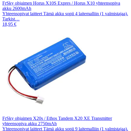
FrSky ohjaimen Horus X10S Expres / Horus X10 yhteensopiva
akku 2600mAh
Yhteensopivat laitteet Tämä akku sopii 4 laitemalliin (1 valmistajaa).
Tarkist…
18,95 €
FrSky ohjaimen X20s / Ethos Tandem X20 XE Transmitter
yhteensopiva akku 2750mAh
Yhteensopivat laitteet Tämä akku sopii 9 laitemalliin (1 valmistajaa).