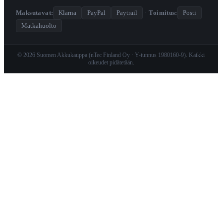
Maksutavat:
Klarna
PayPal
Paytrail
·
Toimitus:
Posti
Matkahuolto
© 2026 Suomen Akkukauppa (nTec Finland Oy · Y-tunnus 1980160-9). Kaikki
oikeudet pidätetään.