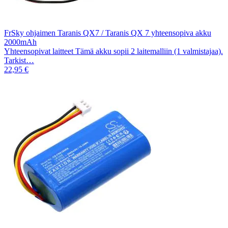
FrSky ohjaimen Taranis QX7 / Taranis QX 7 yhteensopiva akku
2000mAh
Yhteensopivat laitteet Tämä akku sopii 2 laitemalliin (1 valmistajaa).
Tarkist…
22,95 €