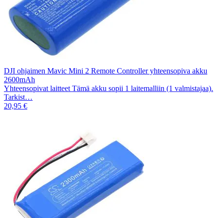
DJI ohjaimen Mavic Mini 2 Remote Controller yhteensopiva akku
2600mAh
Yhteensopivat laitteet Tämä akku sopii 1 laitemalliin (1 valmistajaa).
Tarkist…
20,95 €