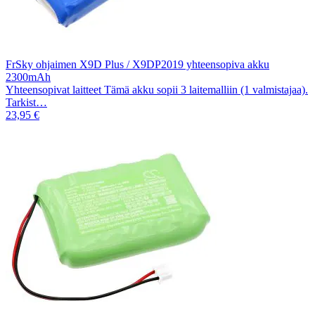
FrSky ohjaimen X9D Plus / X9DP2019 yhteensopiva akku
2300mAh
Yhteensopivat laitteet Tämä akku sopii 3 laitemalliin (1 valmistajaa).
Tarkist…
23,95 €