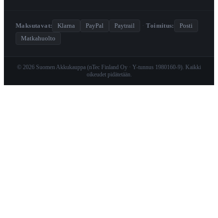
Maksutavat:
Klarna
PayPal
Paytrail
·
Toimitus:
Posti
Matkahuolto
© 2026 Suomen Akkukauppa (nTec Finland Oy · Y-tunnus 1980160-9). Kaikki
oikeudet pidätetään.