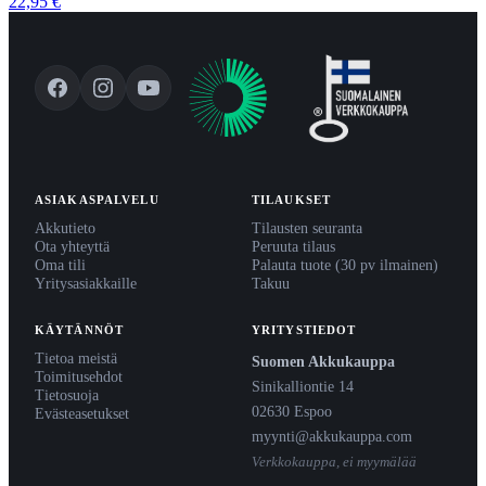
22,95 €
ASIAKASPALVELU
TILAUKSET
Akkutieto
Tilausten seuranta
Ota yhteyttä
Peruuta tilaus
Oma tili
Palauta tuote (30 pv ilmainen)
Yritysasiakkaille
Takuu
KÄYTÄNNÖT
YRITYSTIEDOT
Tietoa meistä
Suomen Akkukauppa
Toimitusehdot
Sinikalliontie 14
Tietosuoja
02630 Espoo
Evästeasetukset
myynti@akkukauppa.com
Verkkokauppa, ei myymälää