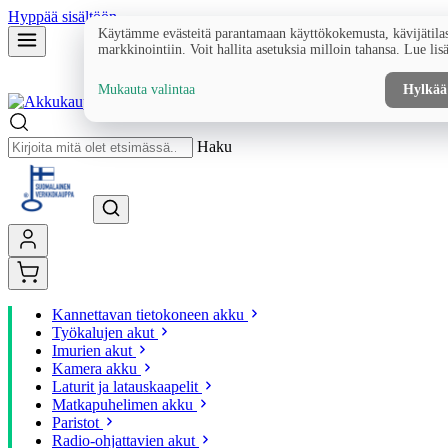
Hyppää sisältöön
Käytämme evästeitä parantamaan käyttökokemusta, kävijätilas
markkinointiin. Voit hallita asetuksia milloin tahansa. Lue lis
Mukauta valintaa
Hylkää
Haku
Kannettavan tietokoneen akku
Työkalujen akut
Imurien akut
Kamera akku
Laturit ja latauskaapelit
Matkapuhelimen akku
Paristot
Radio-ohjattavien akut