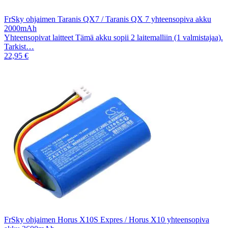
FrSky ohjaimen Taranis QX7 / Taranis QX 7 yhteensopiva akku
2000mAh
Yhteensopivat laitteet Tämä akku sopii 2 laitemalliin (1 valmistajaa).
Tarkist…
22,95 €
FrSky ohjaimen Horus X10S Expres / Horus X10 yhteensopiva