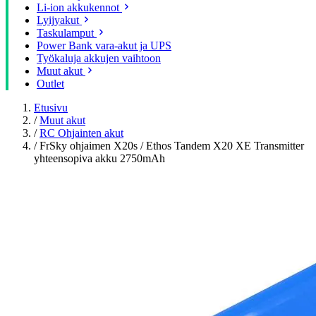
Li-ion akkukennot
Lyijyakut
Taskulamput
Power Bank vara-akut ja UPS
Työkaluja akkujen vaihtoon
Muut akut
Outlet
Etusivu
/
Muut akut
/
RC Ohjainten akut
/
FrSky ohjaimen X20s / Ethos Tandem X20 XE Transmitter
yhteensopiva akku 2750mAh