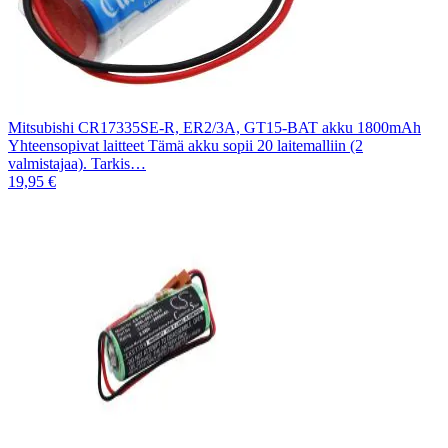
Mitsubishi CR17335SE-R, ER2/3A, GT15-BAT akku 1800mAh
Yhteensopivat laitteet Tämä akku sopii 20 laitemalliin (2
valmistajaa). Tarkis…
19,95 €