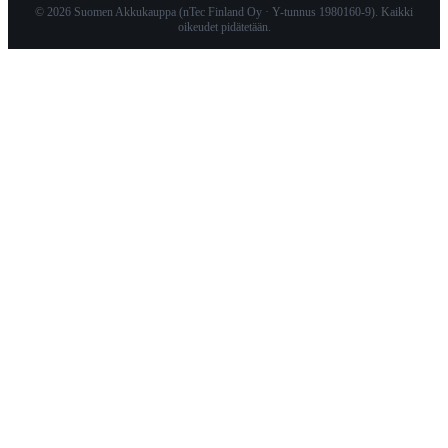
© 2026 Suomen Akkukauppa (nTec Finland Oy · Y-tunnus 1980160-9). Kaikki
oikeudet pidätetään.