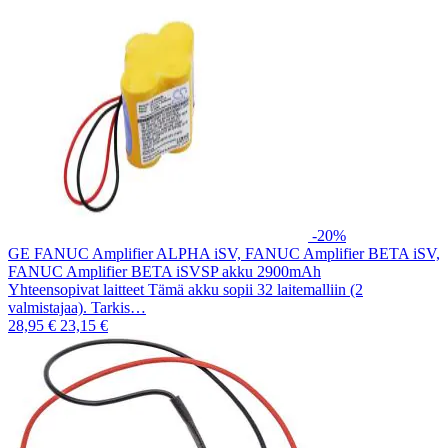
-20%
GE FANUC Amplifier ALPHA iSV, FANUC Amplifier BETA iSV,
FANUC Amplifier BETA iSVSP akku 2900mAh
Yhteensopivat laitteet Tämä akku sopii 32 laitemalliin (2
valmistajaa). Tarkis…
28,95 €
23,15 €