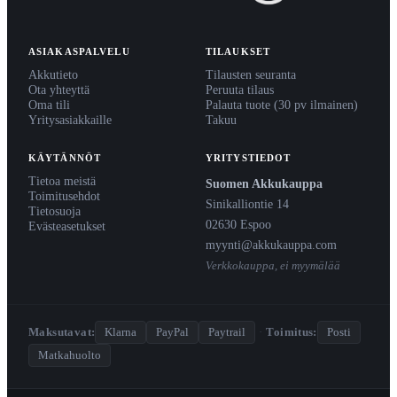
ASIAKASPALVELU
TILAUKSET
Akkutieto
Tilausten seuranta
Ota yhteyttä
Peruuta tilaus
Oma tili
Palauta tuote (30 pv ilmainen)
Yritysasiakkaille
Takuu
KÄYTÄNNÖT
YRITYSTIEDOT
Tietoa meistä
Suomen Akkukauppa
Toimitusehdot
Sinikalliontie 14
Tietosuoja
02630 Espoo
Evästeasetukset
myynti@akkukauppa.com
Verkkokauppa, ei myymälää
Maksutavat:
Klarna
PayPal
Paytrail
·
Toimitus:
Posti
Matkahuolto