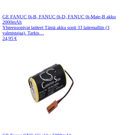
GE FANUC 0i-B, FANUC 0i-D, FANUC 0i-Mate-B akku
2000mAh
Yhteensopivat laitteet Tämä akku sopii 33 laitemalliin (3
valmistajaa). Tarkis…
24,95 €