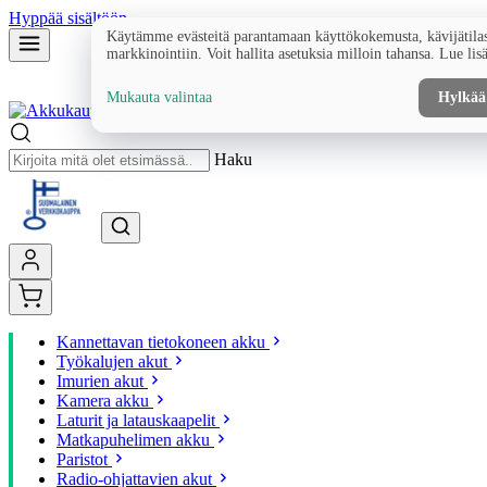
Hyppää sisältöön
Käytämme evästeitä parantamaan käyttökokemusta, kävijätilas
markkinointiin. Voit hallita asetuksia milloin tahansa. Lue lis
Mukauta valintaa
Hylkää
Haku
Kannettavan tietokoneen akku
Työkalujen akut
Imurien akut
Kamera akku
Laturit ja latauskaapelit
Matkapuhelimen akku
Paristot
Radio-ohjattavien akut