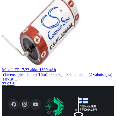
Maxell ER17/33 akku 1600mAh
Yhteensopivat laitteet Tämä akku sopii 3 laitemalliin (2 valmistajaa).
Tarkist…
32,95 €