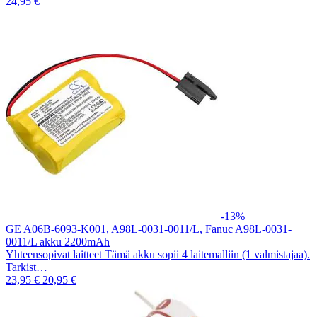
24,95 €
-13%
GE A06B-6093-K001, A98L-0031-0011/L, Fanuc A98L-0031-
0011/L akku 2200mAh
Yhteensopivat laitteet Tämä akku sopii 4 laitemalliin (1 valmistajaa).
Tarkist…
23,95 €
20,95 €