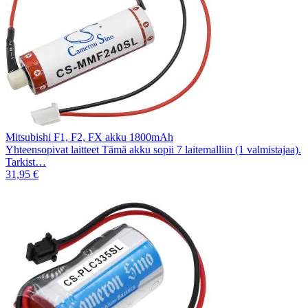
Mitsubishi F1, F2, FX akku 1800mAh
Yhteensopivat laitteet Tämä akku sopii 7 laitemalliin (1 valmistajaa).
Tarkist…
31,95 €