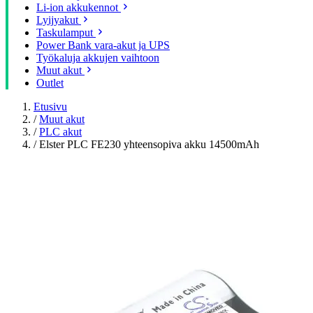
Li-ion akkukennot
Lyijyakut
Taskulamput
Power Bank vara-akut ja UPS
Työkaluja akkujen vaihtoon
Muut akut
Outlet
Etusivu
/
Muut akut
/
PLC akut
/
Elster PLC FE230 yhteensopiva akku 14500mAh