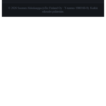
© 2026 Suomen Akkukauppa (nTec Finland Oy · Y-tunnus 1980160-9). Kaikki
oikeudet pidätetään.