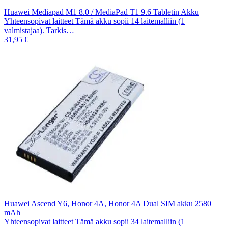
Huawei Mediapad M1 8.0 / MediaPad T1 9.6 Tabletin Akku
Yhteensopivat laitteet Tämä akku sopii 14 laitemalliin (1
valmistajaa). Tarkis…
31,95 €
Huawei Ascend Y6, Honor 4A, Honor 4A Dual SIM akku 2580
mAh
Yhteensopivat laitteet Tämä akku sopii 34 laitemalliin (1