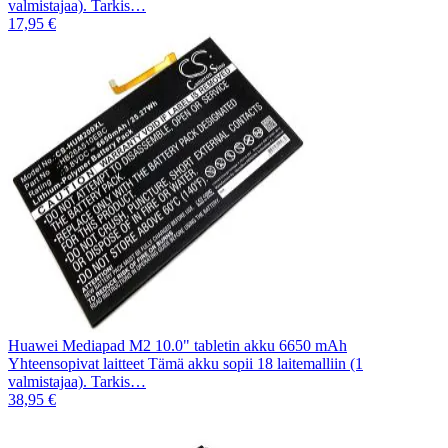
valmistajaa). Tarkis…
17,95 €
Huawei Mediapad M2 10.0" tabletin akku 6650 mAh
Yhteensopivat laitteet Tämä akku sopii 18 laitemalliin (1
valmistajaa). Tarkis…
38,95 €