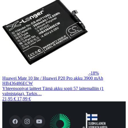
-18%
Huawei Mate 10 lite / Huawei P20 Pro akku 3900 mAh
HB436486ECW
Yhteensopivat laitteet Tämä akku sopii 57 laitemalliin (1
valmistajaa). Tarkis…
21,95 €
17,99 €