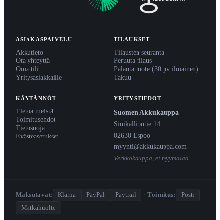
ASIAKASPALVELU
TILAUKSET
Akkutieto
Tilausten seuranta
Ota yhteyttä
Peruuta tilaus
Oma tili
Palauta tuote (30 pv ilmainen)
Yritysasiakkaille
Takuu
KÄYTÄNNÖT
YRITYSTIEDOT
Tietoa meistä
Suomen Akkukauppa
Toimitusehdot
Sinikalliontie 14
Tietosuoja
02630 Espoo
Evästeasetukset
myynti@akkukauppa.com
Verkkokauppa, ei myymälää
Maksutavat:
Klarna
PayPal
Paytrail
·
Toimitus:
Posti
Matkahuolto