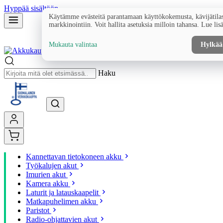
Hyppää sisältöön
Käytämme evästeitä parantamaan käyttökokemusta, kävijätilas
markkinointiin. Voit hallita asetuksia milloin tahansa. Lue lis
Mukauta valintaa
Hylkää
Haku
Kannettavan tietokoneen akku
Työkalujen akut
Imurien akut
Kamera akku
Laturit ja latauskaapelit
Matkapuhelimen akku
Paristot
Radio-ohjattavien akut