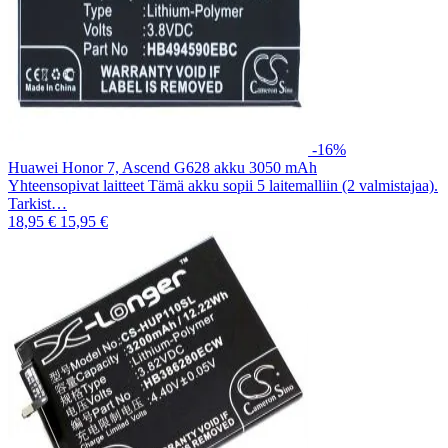
-16%
Huawei Honor 7, Ascend G628 akku 3050 mAh
Yhteensopivat laitteet Tämä akku sopii 5 laitemalliin (2 valmistajaa).
Tarkist…
18,95 €
15,95 €