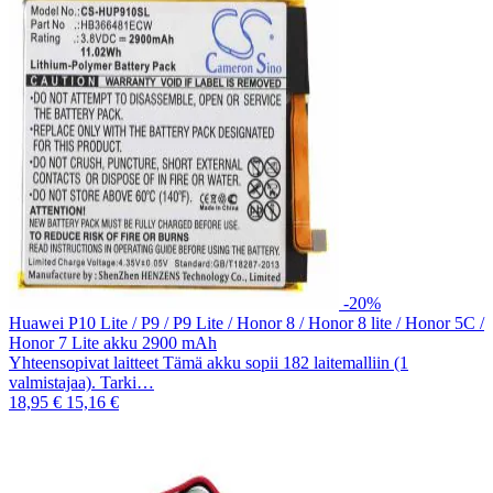
-20%
Huawei P10 Lite / P9 / P9 Lite / Honor 8 / Honor 8 lite / Honor 5C /
Honor 7 Lite akku 2900 mAh
Yhteensopivat laitteet Tämä akku sopii 182 laitemalliin (1
valmistajaa). Tarki…
18,95 €
15,16 €