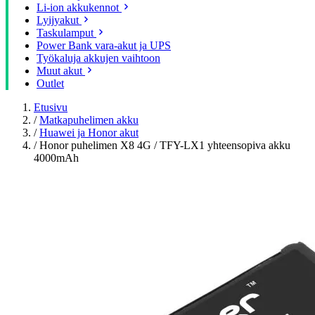
Li-ion akkukennot
Lyijyakut
Taskulamput
Power Bank vara-akut ja UPS
Työkaluja akkujen vaihtoon
Muut akut
Outlet
Etusivu
/
Matkapuhelimen akku
/
Huawei ja Honor akut
/
Honor puhelimen X8 4G / TFY-LX1 yhteensopiva akku
4000mAh