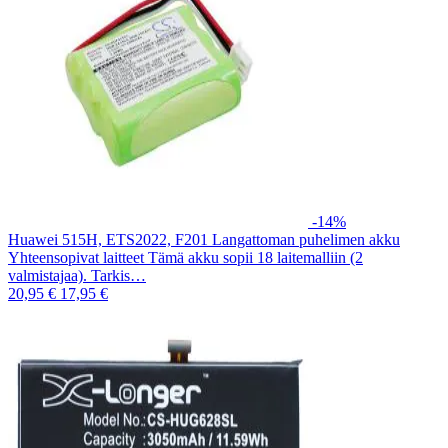
-14%
Huawei 515H, ETS2022, F201 Langattoman puhelimen akku
Yhteensopivat laitteet Tämä akku sopii 18 laitemalliin (2
valmistajaa). Tarkis…
20,95 €
17,95 €