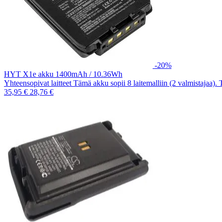
-20%
HYT X1e akku 1400mAh / 10.36Wh
Yhteensopivat laitteet Tämä akku sopii 8 laitemalliin (2 valmistajaa).
35,95 €
28,76 €