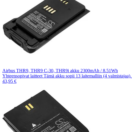
Airbus THR9, THR9 C-30, THR9i akku 2300mAh / 8.51Wh
Yhteensopivat laitteet Tämä akku sopii 13 laitemalliin (4 valmistajaa
43,95 €