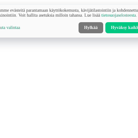
mme evästeitä parantamaan käyttökokemusta, kävijätilastointiin ja kohdennett
inointiin. Voit hallita asetuksia milloin tahansa. Lue lisää
tietosuojaselosteesta
.
ta valintaa
Hylkää
Hyväksy kaik