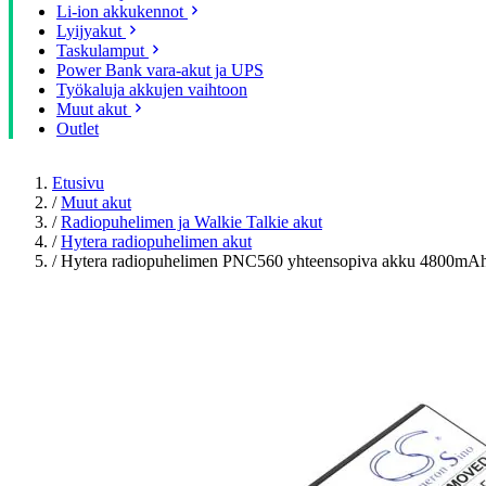
Li-ion akkukennot
Lyijyakut
Taskulamput
Power Bank vara-akut ja UPS
Työkaluja akkujen vaihtoon
Muut akut
Outlet
Etusivu
/
Muut akut
/
Radiopuhelimen ja Walkie Talkie akut
/
Hytera radiopuhelimen akut
/
Hytera radiopuhelimen PNC560 yhteensopiva akku 4800mA