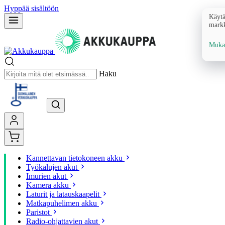
Hyppää sisältöön
Käytä
markk
Mukau
Haku
Kannettavan tietokoneen akku
Työkalujen akut
Imurien akut
Kamera akku
Laturit ja latauskaapelit
Matkapuhelimen akku
Paristot
Radio-ohjattavien akut