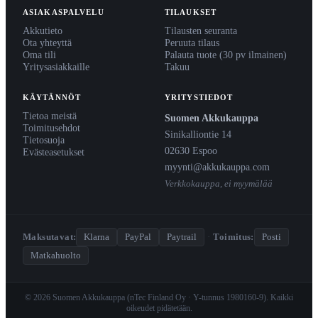
ASIAKASPALVELU
TILAUKSET
Akkutieto
Tilausten seuranta
Ota yhteyttä
Peruuta tilaus
Oma tili
Palauta tuote (30 pv ilmainen)
Yritysasiakkaille
Takuu
KÄYTÄNNÖT
YRITYSTIEDOT
Tietoa meistä
Suomen Akkukauppa
Toimitusehdot
Sinikalliontie 14
Tietosuoja
02630 Espoo
Evästeasetukset
myynti@akkukauppa.com
Verkkokauppa, ei myymälää
Maksutavat:
Klarna
PayPal
Paytrail
·
Toimitus:
Posti
Matkahuolto
© 2026 Suomen Akkukauppa (nTec Finland Oy · Y-tunnus 1980160-9). Kaikki
oikeudet pidätetään.