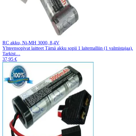
RC akku, Ni-MH 3000, 8,4V
Yhteensopivat laitteet Tämä akku sopii 1 laitemalliin (1 valmistajaa).
Tarkist…
37,95 €