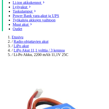
Li-ion akkukennot
Lyijyakut
Taskulamput
Power Bank vara-akut ja UPS
Työkaluja akkujen vaihtoon
Muut akut
Outlet
Etusivu
/
Radio-ohjattavien akut
/
LiPo akut
/
LiPo Akut 11,1 volttia / 3 kennoa
/
Li-Po Akku, 2200 mAh 11,1V 25C