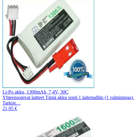
Li-Po akku, 1300mAh, 7,4V, 30C
Yhteensopivat laitteet Tämä akku sopii 1 laitemalliin (1 valmistajaa).
Tarkist…
21,95 €