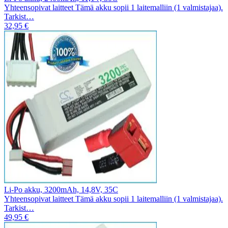
Yhteensopivat laitteet Tämä akku sopii 1 laitemalliin (1 valmistajaa).
Tarkist…
32,95 €
Li-Po akku, 3200mAh, 14,8V, 35C
Yhteensopivat laitteet Tämä akku sopii 1 laitemalliin (1 valmistajaa).
Tarkist…
49,95 €