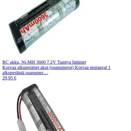
RC akku, Ni-MH 3600 7.2V Tamiya liittimet
Korvaa alkuperäiset akut (osanumerot) Korvaa seuraavat 1
alkuperäistä osanumer…
29,95 €