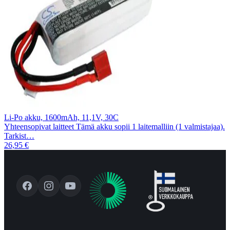
Li-Po akku, 1600mAh, 11,1V, 30C
Yhteensopivat laitteet Tämä akku sopii 1 laitemalliin (1 valmistajaa).
Tarkist…
26,95 €