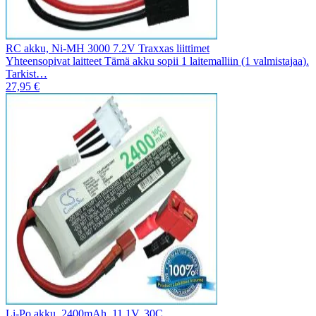
RC akku, Ni-MH 3000 7.2V Traxxas liittimet
Yhteensopivat laitteet Tämä akku sopii 1 laitemalliin (1 valmistajaa).
Tarkist…
27,95 €
Li-Po akku, 2400mAh, 11,1V, 30C