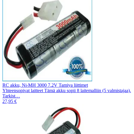
RC akku, Ni-MH 3000 7.2V Tamiya liittimet
Yhteensopivat laitteet Tämä akku sopii 8 laitemalliin (5 valmistajaa).
Tarkist…
27,95 €