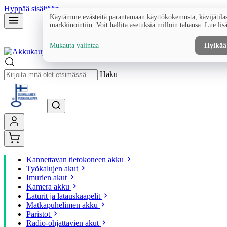
Hyppää sisältöön
Käytämme evästeitä parantamaan käyttökokemusta, kävijätilas
markkinointiin. Voit hallita asetuksia milloin tahansa. Lue lis
Mukauta valintaa
Hylkää
Haku
Kannettavan tietokoneen akku
Työkalujen akut
Imurien akut
Kamera akku
Laturit ja latauskaapelit
Matkapuhelimen akku
Paristot
Radio-ohjattavien akut