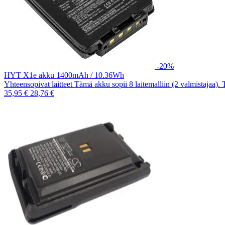
-20%
HYT X1e akku 1400mAh / 10.36Wh
Yhteensopivat laitteet Tämä akku sopii 8 laitemalliin (2 valmistajaa).
35,95 €
28,76 €