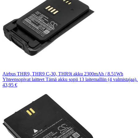
Airbus THR9, THR9 C-30, THR9i akku 2300mAh / 8.51Wh
Yhteensopivat laitteet Tämä akku sopii 13 laitemalliin (4 valmistajaa
43,95 €