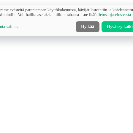
mme evästeitä parantamaan käyttökokemusta, kävijätilastointiin ja kohdennett
inointiin. Voit hallita asetuksia milloin tahansa. Lue lisää
tietosuojaselosteesta
.
ta valintaa
Hylkää
Hyväksy kaik