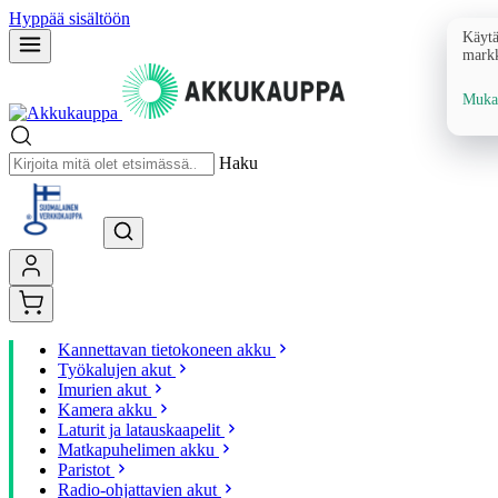
Hyppää sisältöön
Käytä
markk
Mukau
Haku
Kannettavan tietokoneen akku
Työkalujen akut
Imurien akut
Kamera akku
Laturit ja latauskaapelit
Matkapuhelimen akku
Paristot
Radio-ohjattavien akut