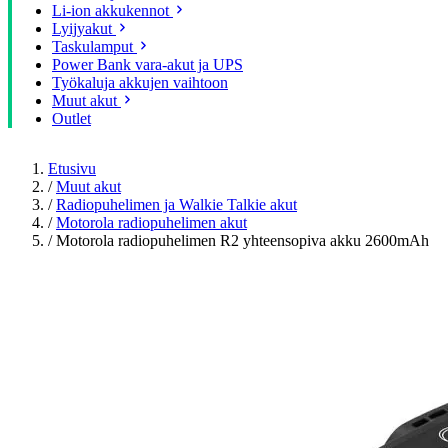
Li-ion akkukennot
Lyijyakut
Taskulamput
Power Bank vara-akut ja UPS
Työkaluja akkujen vaihtoon
Muut akut
Outlet
Etusivu
/
Muut akut
/
Radiopuhelimen ja Walkie Talkie akut
/
Motorola radiopuhelimen akut
/
Motorola radiopuhelimen R2 yhteensopiva akku 2600mAh