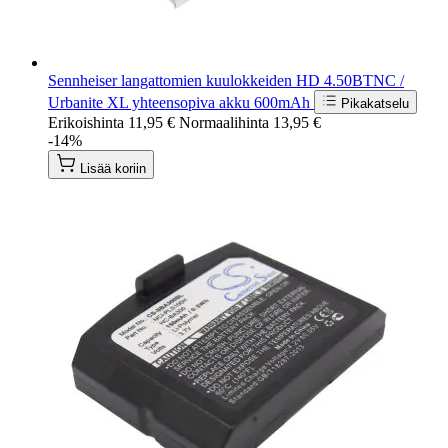
Sennheiser langattomien kuulokkeiden HD 4.50BTNC /
Urbanite XL yhteensopiva akku 600mAh
Pikakatselu
Erikoishinta
11,95 €
Normaalihinta
13,95 €
-14%
Lisää koriin