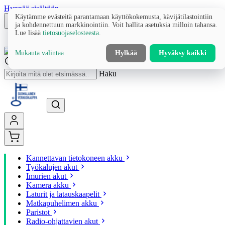
Hyppää sisältöön
Käytämme evästeitä parantamaan käyttökokemusta, kävijätilastointiin
ja kohdennettuun markkinointiin. Voit hallita asetuksia milloin tahansa.
Lue lisää
tietosuojaselosteesta
.
Mukauta valintaa
Hylkää
Hyväksy kaikki
Haku
Kannettavan tietokoneen akku
Työkalujen akut
Imurien akut
Kamera akku
Laturit ja latauskaapelit
Matkapuhelimen akku
Paristot
Radio-ohjattavien akut