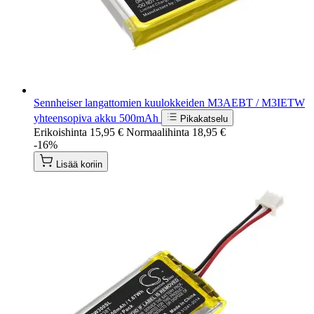
Sennheiser langattomien kuulokkeiden M3AEBT / M3IETW
yhteensopiva akku 500mAh
Pikakatselu
Erikoishinta
15,95 €
Normaalihinta
18,95 €
-16%
Lisää koriin