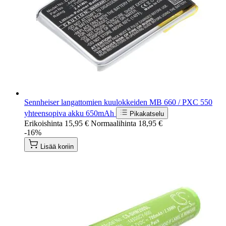
Sennheiser langattomien kuulokkeiden MB 660 / PXC 550
yhteensopiva akku 650mAh
Pikakatselu
Erikoishinta
15,95 €
Normaalihinta
18,95 €
-16%
Lisää koriin