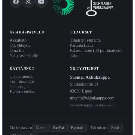
ASIAKASPALVELU
TILAUKSET
Akkutieto
Tilausten seuranta
Ota yhteyttä
Peruuta tilaus
Oma tili
Palauta tuote (30 pv ilmainen)
Yritysasiakkaille
Takuu
KÄYTÄNNÖT
YRITYSTIEDOT
Tietoa meistä
Suomen Akkukauppa
Toimitusehdot
Sinikalliontie 14
Tietosuoja
02630 Espoo
Evästeasetukset
myynti@akkukauppa.com
Verkkokauppa, ei myymälää
Maksutavat:
Klarna
PayPal
Paytrail
·
Toimitus:
Posti