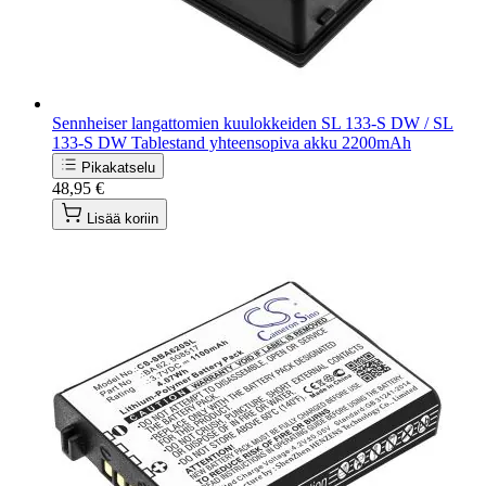
Sennheiser langattomien kuulokkeiden SL 133-S DW / SL
133-S DW Tablestand yhteensopiva akku 2200mAh
Pikakatselu
48,95 €
Lisää koriin