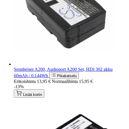
Sennheiser A200, Audioport A200 Set, HDI 302 akku
60mAh / 0.144Wh
Pikakatselu
Erikoishinta
13,95 €
Normaalihinta
15,95 €
-13%
Lisää koriin