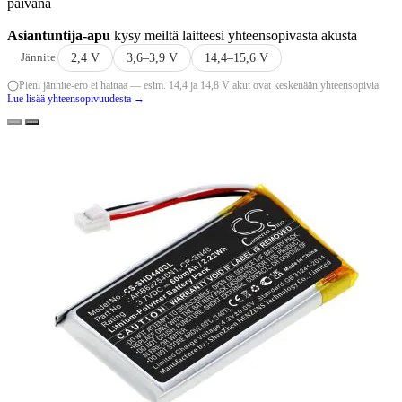
päivänä
Asiantuntija-apu
kysy meiltä laitteesi yhteensopivasta akusta
Jännite
2,4 V
3,6–3,9 V
14,4–15,6 V
Pieni jännite-ero ei haittaa — esim. 14,4 ja 14,8 V akut ovat keskenään yhteensopivia.
Lue lisää yhteensopivuudesta →