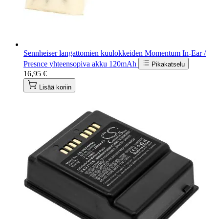
Sennheiser langattomien kuulokkeiden Momentum In-Ear /
Presnce yhteensopiva akku 120mAh
Pikakatselu
16,95 €
Lisää koriin