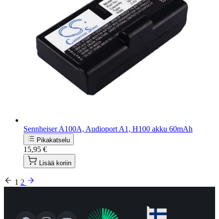
Sennheiser A100A, Audioport A1, H100 akku 60mAh
Pikakatselu
15,95 €
Lisää koriin
1
2