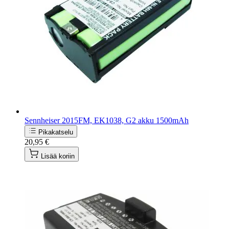
Sennheiser 2015FM, EK1038, G2 akku 1500mAh
Pikakatselu
20,95 €
Lisää koriin