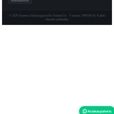
Matkahuolto
© 2026 Suomen Akkukauppa (nTec Finland Oy · Y-tunnus 1980160-9). Kaikki
oikeudet pidätetään.
Asiakaspalvelu