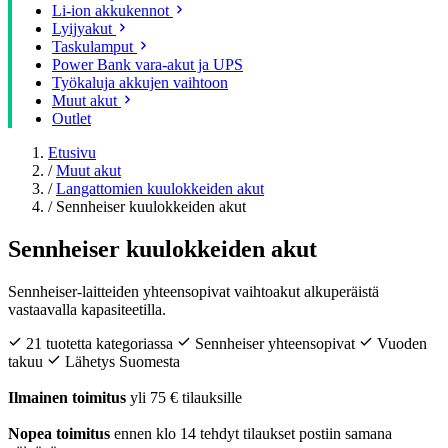
Li-ion akkukennot
Lyijyakut
Taskulamput
Power Bank vara-akut ja UPS
Työkaluja akkujen vaihtoon
Muut akut
Outlet
Etusivu
/
Muut akut
/
Langattomien kuulokkeiden akut
/
Sennheiser kuulokkeiden akut
Sennheiser kuulokkeiden akut
Sennheiser-laitteiden yhteensopivat vaihtoakut alkuperäistä
vastaavalla kapasiteetilla.
21 tuotetta kategoriassa
Sennheiser yhteensopivat
Vuoden
takuu
Lähetys Suomesta
Ilmainen toimitus
yli 75 € tilauksille
Nopea toimitus
ennen klo 14 tehdyt tilaukset postiin samana