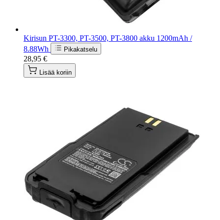
Kirisun PT-3300, PT-3500, PT-3800 akku 1200mAh /
8.88Wh
Pikakatselu
28,95 €
Lisää koriin