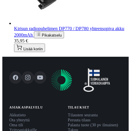
Kirisun radiopuhelimen DP770 / DP780 yhteensopiva akku
2000mAh
Pikakatselu
35,95 €
Lisää koriin
ASIAKASPALVELU
TILAUKSET
Akkutieto
Tilausten seuranta
Ota yhteyttä
Peruuta tilaus
Oma tili
Palauta tuote (30 pv ilmainen)
Yritysasiakkaille
Takuu