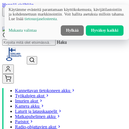
Hyppää sisältöön
Käytämme evästeitä parantamaan käyttökokemusta, kävijätilastointiin
ja kohdennettuun markkinointiin. Voit hallita asetuksia milloin tahansa.
Lue lisää
tietosuojaselosteesta
.
Mukauta valintaa
Hylkää
Hyväksy kaikki
Haku
Kannettavan tietokoneen akku
Työkalujen akut
Imurien akut
Kamera akku
Laturit ja latauskaapelit
Matkapuhelimen akku
Paristot
Radio-ohjattavien akut