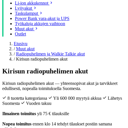
Li-ion akkukennot
Lyijyakut
Taskulamput
Power Bank vara-akut ja UPS
Työkaluja akkujen vaihtoon
Muut akut
Outlet
Etusivu
/
Muut akut
/
Radiopuhelimen ja Walkie Talkie akut
/
Kirisun radiopuhelimen akut
Kirisun radiopuhelimen akut
Kirisun radiopuhelimen akut — yhteensopivat akut ja tarvikkeet
edullisesti, nopealla toimituksella Suomesta.
8 tuotetta kategoriassa
Yli 600 000 myytyä akkua
Lähetys
Suomesta
Vuoden takuu
Ilmainen toimitus
yli 75 € tilauksille
Nopea toimitus
ennen klo 14 tehdyt tilaukset postiin samana