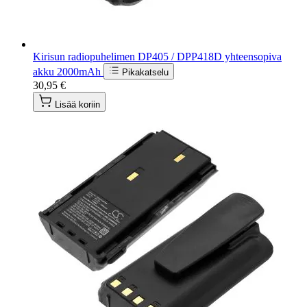
Kirisun radiopuhelimen DP405 / DPP418D yhteensopiva
akku 2000mAh
Pikakatselu
30,95 €
Lisää koriin