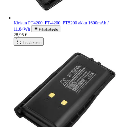
Kirisun PT4200, PT-4200, PT5200 akku 1600mAh /
11.84Wh
Pikakatselu
28,95 €
Lisää koriin