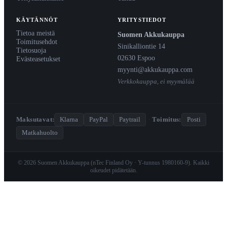
KÄYTÄNNÖT
YRITYSTIEDOT
Tietoa meistä
Suomen Akkukauppa
Toimitusehdot
Sinikalliontie 14
Tietosuoja
02630 Espoo
Evästeasetukset
myynti@akkukauppa.com
Verkkokauppa, ei myymälää
Maksutavat:
Klarna
PayPal
Paytrail
·
Toimitus:
Posti
Matkahuolto
© 2026 Suomen Akkukauppa (nTec Finland Oy · Y-tunnus 1980160-9). Kaikki
oikeudet pidätetään.