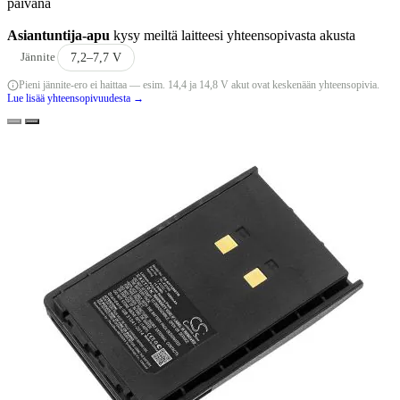
päivänä
Asiantuntija-apu
kysy meiltä laitteesi yhteensopivasta akusta
Jännite
7,2–7,7 V
Pieni jännite-ero ei haittaa — esim. 14,4 ja 14,8 V akut ovat keskenään yhteensopivia.
Lue lisää yhteensopivuudesta →