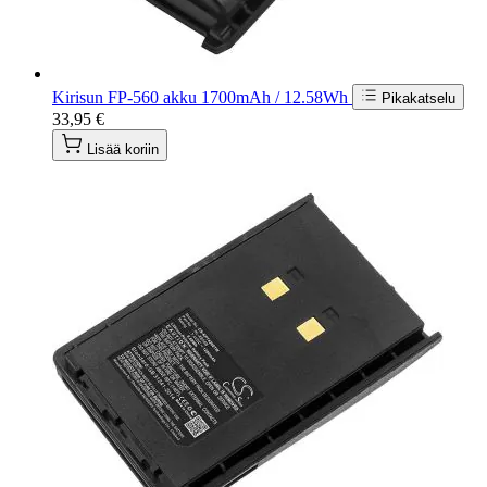
Kirisun FP-560 akku 1700mAh / 12.58Wh
Pikakatselu
33,95 €
Lisää koriin