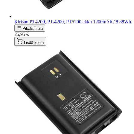
Kirisun PT4200, PT-4200, PT5200 akku 1200mAh / 8.88Wh
Pikakatselu
25,95 €
Lisää koriin