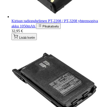
Kirisun radiopuhelimen PT-2208 / PT-3208 yhteensopiva
akku 1050mAh
Pikakatselu
32,95 €
Lisää koriin