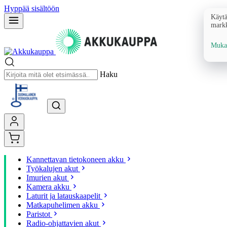
Hyppää sisältöön
Käytä
markk
Mukau
Haku
Kannettavan tietokoneen akku
Työkalujen akut
Imurien akut
Kamera akku
Laturit ja latauskaapelit
Matkapuhelimen akku
Paristot
Radio-ohjattavien akut