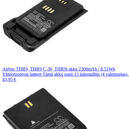
Airbus THR9, THR9 C-30, THR9i akku 2300mAh / 8.51Wh
Yhteensopivat laitteet Tämä akku sopii 13 laitemalliin (4 valmistajaa
43,95 €