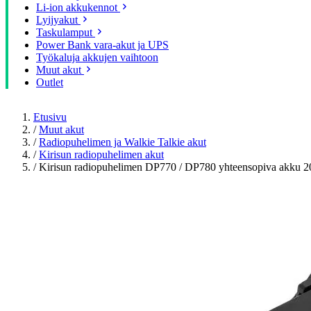
Li-ion akkukennot
Lyijyakut
Taskulamput
Power Bank vara-akut ja UPS
Työkaluja akkujen vaihtoon
Muut akut
Outlet
Etusivu
/
Muut akut
/
Radiopuhelimen ja Walkie Talkie akut
/
Kirisun radiopuhelimen akut
/
Kirisun radiopuhelimen DP770 / DP780 yhteensopiva akku