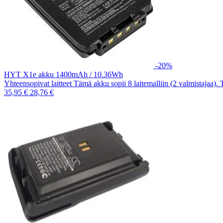
-20%
HYT X1e akku 1400mAh / 10.36Wh
Yhteensopivat laitteet Tämä akku sopii 8 laitemalliin (2 valmistajaa).
35,95 €
28,76 €