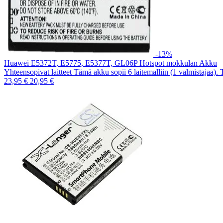
-13%
Huawei E5372T, E5775, E5377T, GL06P Hotspot mokkulan Akku
Yhteensopivat laitteet Tämä akku sopii 6 laitemalliin (1 valmistajaa).
23,95 €
20,95 €