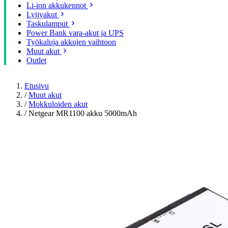
Li-ion akkukennot
Lyijyakut
Taskulamput
Power Bank vara-akut ja UPS
Työkaluja akkujen vaihtoon
Muut akut
Outlet
Etusivu
/
Muut akut
/
Mokkuloiden akut
/
Netgear MR1100 akku 5000mAh