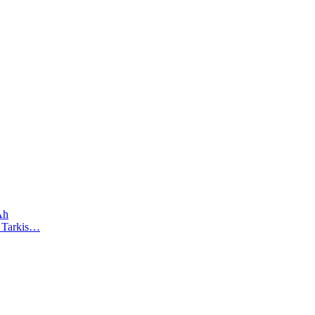
Ah
). Tarkis…