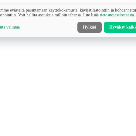
mme evästeitä parantamaan käyttökokemusta, kävijätilastointiin ja kohdennett
inointiin. Voit hallita asetuksia milloin tahansa. Lue lisää
tietosuojaselosteesta
.
ta valintaa
Hylkää
Hyväksy kaik