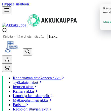
Hyppää sisältöön
Käytä
markk
Mukau
Haku
Kannettavan tietokoneen akku
Työkalujen akut
Imurien akut
Kamera akku
Laturit ja latauskaapelit
Matkapuhelimen akku
Paristot
Radio-ohjattavien akut