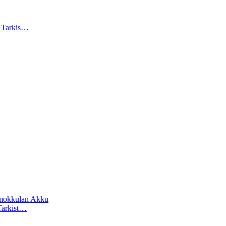
). Tarkis…
t mokkulan Akku
 Tarkist…