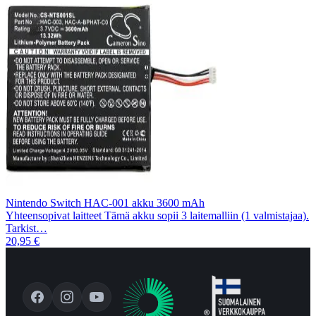
Nintendo Switch HAC-001 akku 3600 mAh
Yhteensopivat laitteet Tämä akku sopii 3 laitemalliin (1 valmistajaa).
Tarkist…
20,95 €