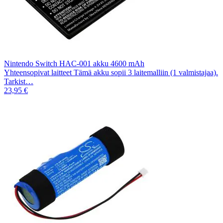
Nintendo Switch HAC-001 akku 4600 mAh
Yhteensopivat laitteet Tämä akku sopii 3 laitemalliin (1 valmistajaa).
Tarkist…
23,95 €