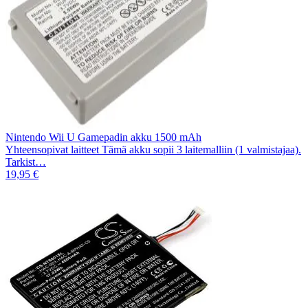
Nintendo Wii U Gamepadin akku 1500 mAh
Yhteensopivat laitteet Tämä akku sopii 3 laitemalliin (1 valmistajaa).
Tarkist…
19,95 €