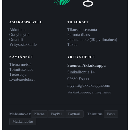
ASIAKASPALVELU
TILAUKSET
Akkutieto
Tilausten seuranta
Ota yhteyttä
Peruuta tilaus
Oma tili
Palauta tuote (30 pv ilmainen)
Yritysasiakkaille
Takuu
KÄYTÄNNÖT
YRITYSTIEDOT
Tietoa meistä
Suomen Akkukauppa
Toimitusehdot
Sinikalliontie 14
Tietosuoja
02630 Espoo
Evästeasetukset
myynti@akkukauppa.com
Verkkokauppa, ei myymälää
Maksutavat:
Klarna
PayPal
Paytrail
·
Toimitus:
Posti
Matkahuolto