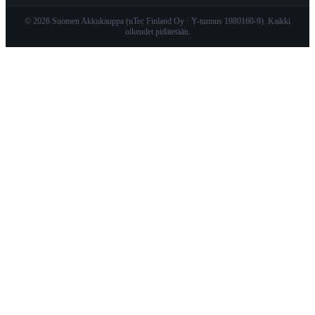
© 2026 Suomen Akkukauppa (nTec Finland Oy · Y-tunnus 1980160-9). Kaikki
oikeudet pidätetään.