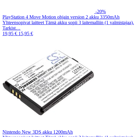
-20%
PlayStation 4 Move Motion ohjain version 2 akku 3350mAh
Yhteensopivat laitteet Tämä akku sopii 3 laitemalliin (1 valmistajaa).
Tarkist…
19,95 €
15,95 €
Nintendo New 3DS akku 1200mAh