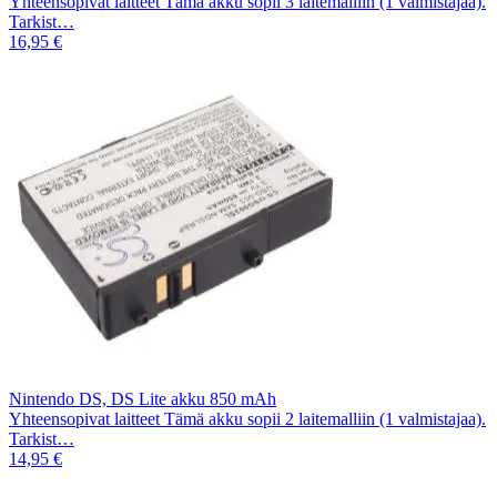
Yhteensopivat laitteet Tämä akku sopii 3 laitemalliin (1 valmistajaa).
Tarkist…
16,95 €
Nintendo DS, DS Lite akku 850 mAh
Yhteensopivat laitteet Tämä akku sopii 2 laitemalliin (1 valmistajaa).
Tarkist…
14,95 €