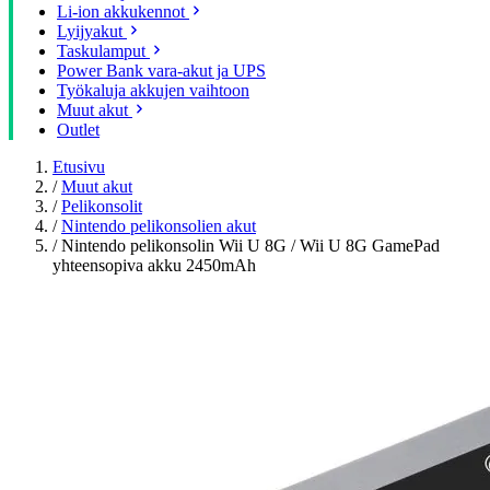
Li-ion akkukennot
Lyijyakut
Taskulamput
Power Bank vara-akut ja UPS
Työkaluja akkujen vaihtoon
Muut akut
Outlet
Etusivu
/
Muut akut
/
Pelikonsolit
/
Nintendo pelikonsolien akut
/
Nintendo pelikonsolin Wii U 8G / Wii U 8G GamePad
yhteensopiva akku 2450mAh