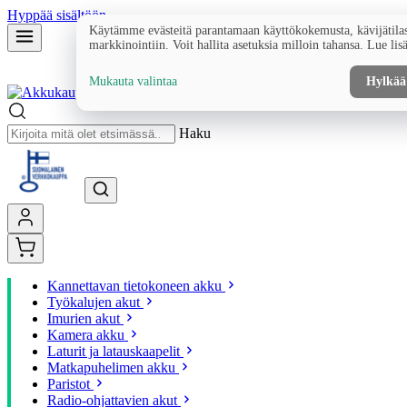
Hyppää sisältöön
Käytämme evästeitä parantamaan käyttökokemusta, kävijätilas
markkinointiin. Voit hallita asetuksia milloin tahansa. Lue lis
Mukauta valintaa
Hylkää
Haku
Kannettavan tietokoneen akku
Työkalujen akut
Imurien akut
Kamera akku
Laturit ja latauskaapelit
Matkapuhelimen akku
Paristot
Radio-ohjattavien akut