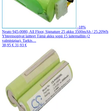
-18%
Neato 945-0080, All Floor, Signature 25 akku 3500mAh / 25.20Wh
Yhteensopivat laitteet Tämä akku sopii 15 laitemalliin (2
valmistajaa). Tarkis…
38,95 €
31,93 €