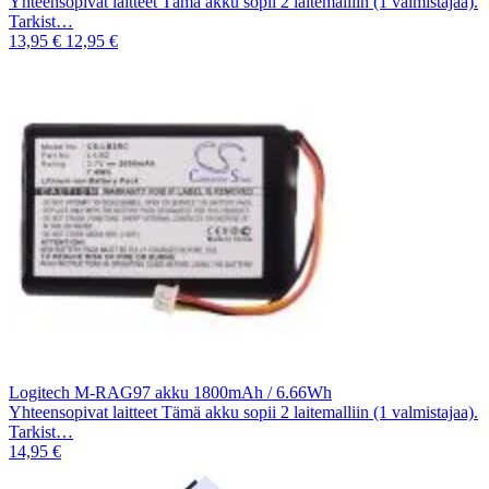
Yhteensopivat laitteet Tämä akku sopii 2 laitemalliin (1 valmistajaa).
Tarkist…
13,95 €
12,95 €
Logitech M-RAG97 akku 1800mAh / 6.66Wh
Yhteensopivat laitteet Tämä akku sopii 2 laitemalliin (1 valmistajaa).
Tarkist…
14,95 €