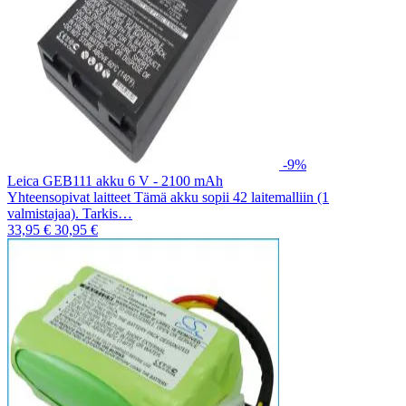
-9%
Leica GEB111 akku 6 V - 2100 mAh
Yhteensopivat laitteet Tämä akku sopii 42 laitemalliin (1
valmistajaa). Tarkis…
33,95 €
30,95 €