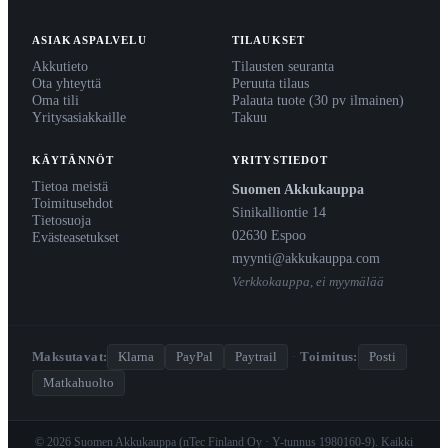
ASIAKASPALVELU
TILAUKSET
Akkutieto
Tilausten seuranta
Ota yhteyttä
Peruuta tilaus
Oma tili
Palauta tuote (30 pv ilmainen)
Yritysasiakkaille
Takuu
KÄYTÄNNÖT
YRITYSTIEDOT
Tietoa meistä
Suomen Akkukauppa
Toimitusehdot
Sinikalliontie 14
Tietosuoja
02630 Espoo
Evästeasetukset
myynti@akkukauppa.com
Verkkokauppa, ei myymälää
Maksutavat:
Klarna
PayPal
Paytrail
·
Toimitus:
Posti
Matkahuolto
© 2026 Suomen Akkukauppa (nTec Finland Oy · Y-tunnus 1980160-9). Kaikki