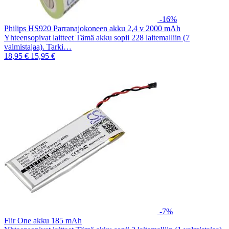
-16%
Philips HS920 Parranajokoneen akku 2,4 v 2000 mAh
Yhteensopivat laitteet Tämä akku sopii 228 laitemalliin (7
valmistajaa). Tarki…
18,95 €
15,95 €
-7%
Flir One akku 185 mAh