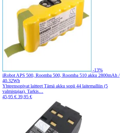
-13%
iRobot APS 500, Roomba 500, Roomba 510 akku 2800mAh /
40.32Wh
Yhteensopivat laitteet Tämä akku sopii 44 laitemalliin (5
valmistajaa). Tarkis…
45,95 €
39,95 €