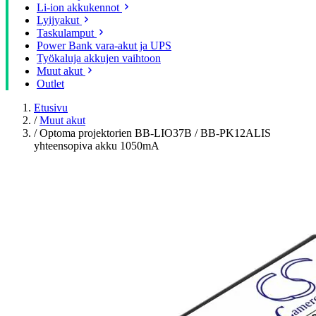
Li-ion akkukennot
Lyijyakut
Taskulamput
Power Bank vara-akut ja UPS
Työkaluja akkujen vaihtoon
Muut akut
Outlet
Etusivu
/
Muut akut
/
Optoma projektorien BB-LIO37B / BB-PK12ALIS
yhteensopiva akku 1050mA