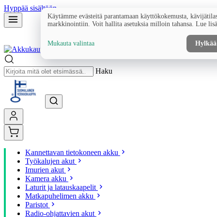
Hyppää sisältöön
Käytämme evästeitä parantamaan käyttökokemusta, kävijätilas
markkinointiin. Voit hallita asetuksia milloin tahansa. Lue lis
Mukauta valintaa
Hylkää
Haku
Kannettavan tietokoneen akku
Työkalujen akut
Imurien akut
Kamera akku
Laturit ja latauskaapelit
Matkapuhelimen akku
Paristot
Radio-ohjattavien akut