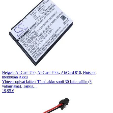
Netgear AirCard 790, AirCard 790s, AirCard 810, Hotspot
mokkulan Akku
Yhteensopivat laitteet Tämä akku sopii 30 laitemalliin (3
valmistajaa). Tarkis…
19,95 €