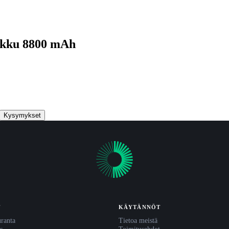
akku 8800 mAh
Kysymykset
T
KÄYTÄNNÖT
uranta
Tietoa meistä