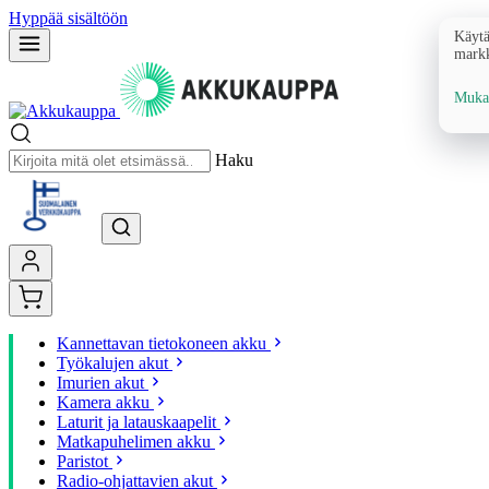
Hyppää sisältöön
Käytä
markk
Mukau
Haku
Kannettavan tietokoneen akku
Työkalujen akut
Imurien akut
Kamera akku
Laturit ja latauskaapelit
Matkapuhelimen akku
Paristot
Radio-ohjattavien akut