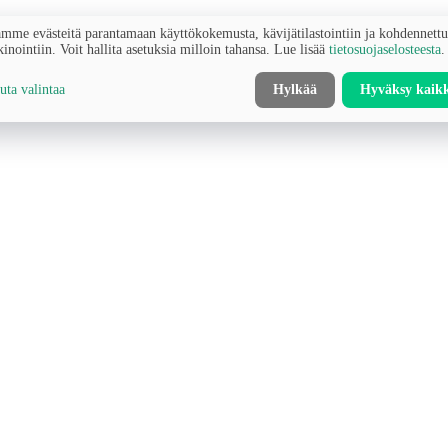
mme evästeitä parantamaan käyttökokemusta, kävijätilastointiin ja kohdennett
inointiin. Voit hallita asetuksia milloin tahansa. Lue lisää
tietosuojaselosteesta
.
ta valintaa
Hylkää
Hyväksy kaik