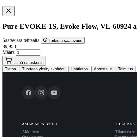
Pure EVOKE-1S, Evoke Flow, VL-60924 
Saatavissa tehtaalta
Tarkista saatavuus
89,95 €
Määrä
Lisää ostoskoriin
Tietoa
Tuotteen yksityiskohdat
Lisätietoa
Arvostelut
Toimitus
ASIAKASPALVELU
TILAUKSE
Akkutieto
Tilausten se