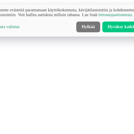
mme evästeitä parantamaan käyttökokemusta, kävijätilastointiin ja kohdennett
inointiin. Voit hallita asetuksia milloin tahansa. Lue lisää
tietosuojaselosteesta
.
ta valintaa
Hylkää
Hyväksy kaik