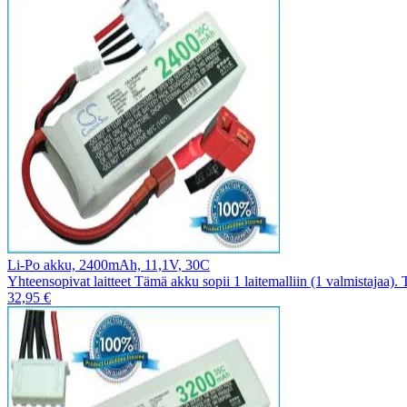
Li-Po akku, 2400mAh, 11,1V, 30C
Yhteensopivat laitteet Tämä akku sopii 1 laitemalliin (1 valmistajaa).
32,95 €