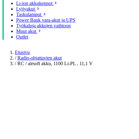
Li-ion akkukennot
Lyijyakut
Taskulamput
Power Bank vara-akut ja UPS
Työkaluja akkujen vaihtoon
Muut akut
Outlet
Etusivu
/
Radio-ohjattavien akut
/
RC / airsoft akku, 1100 Li-PL , 11,1 V