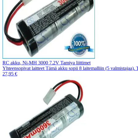
RC akku, Ni-MH 3000 7.2V Tamiya liittimet
Yhteensopivat laitteet Tämä akku sopii 8 laitemalliin (5 valmistajaa).
27,95 €