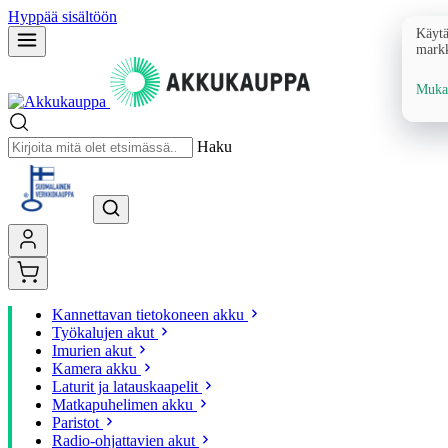
Hyppää sisältöön
Käytä
markk
Mukau
Haku
Kannettavan tietokoneen akku
Työkalujen akut
Imurien akut
Kamera akku
Laturit ja latauskaapelit
Matkapuhelimen akku
Paristot
Radio-ohjattavien akut