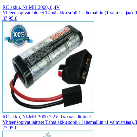
RC akku, Ni-MH 3000, 8,4V
Yhteensopivat laitteet Tämä akku sopii 1 laitemalliin (1 valmistajaa).
37,95 €
RC akku, Ni-MH 3000 7.2V Traxxas liittimet
Yhteensopivat laitteet Tämä akku sopii 1 laitemalliin (1 valmistajaa).
27,95 €