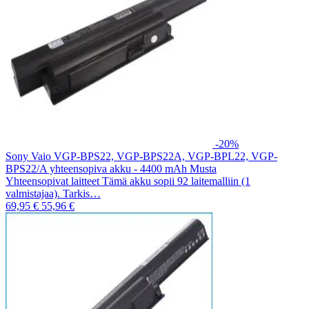
-20%
Sony Vaio VGP-BPS22, VGP-BPS22A, VGP-BPL22, VGP-
BPS22/A yhteensopiva akku - 4400 mAh Musta
Yhteensopivat laitteet Tämä akku sopii 92 laitemalliin (1
valmistajaa). Tarkis…
69,95 €
55,96 €