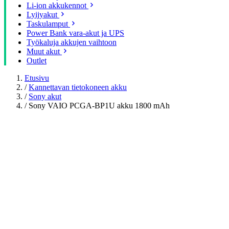
Li-ion akkukennot
Lyijyakut
Taskulamput
Power Bank vara-akut ja UPS
Työkaluja akkujen vaihtoon
Muut akut
Outlet
Etusivu
/
Kannettavan tietokoneen akku
/
Sony akut
/
Sony VAIO PCGA-BP1U akku 1800 mAh