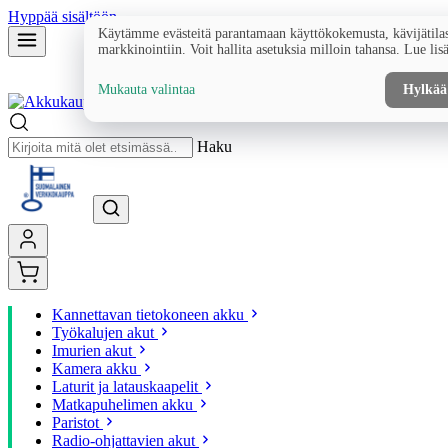
Hyppää sisältöön
Käytämme evästeitä parantamaan käyttökokemusta, kävijätilas
markkinointiin. Voit hallita asetuksia milloin tahansa. Lue lis
Mukauta valintaa
Hylkää
Haku
Kannettavan tietokoneen akku
Työkalujen akut
Imurien akut
Kamera akku
Laturit ja latauskaapelit
Matkapuhelimen akku
Paristot
Radio-ohjattavien akut