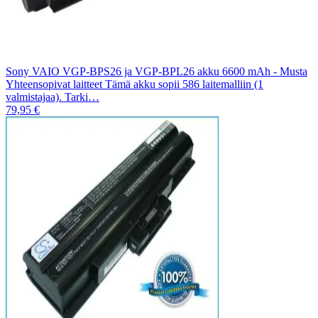
Sony VAIO VGP-BPS26 ja VGP-BPL26 akku 6600 mAh - Musta
Yhteensopivat laitteet Tämä akku sopii 586 laitemalliin (1
valmistajaa). Tarki…
79,95 €