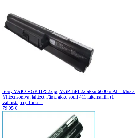
Sony VAIO VGP-BPS22 ja, VGP-BPL22 akku 6600 mAh - Musta
Yhteensopivat laitteet Tämä akku sopii 411 laitemalliin (1
valmistajaa). Tarki…
79,95 €