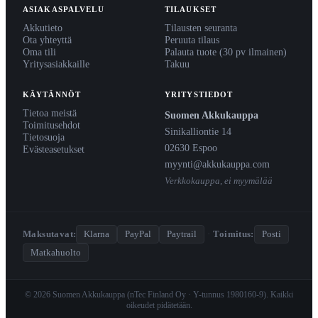
ASIAKASPALVELU
TILAUKSET
Akkutieto
Tilausten seuranta
Ota yhteyttä
Peruuta tilaus
Oma tili
Palauta tuote (30 pv ilmainen)
Yritysasiakkaille
Takuu
KÄYTÄNNÖT
YRITYSTIEDOT
Tietoa meistä
Suomen Akkukauppa
Toimitusehdot
Sinikalliontie 14
Tietosuoja
02630 Espoo
Evästeasetukset
myynti@akkukauppa.com
Verkkokauppa, ei myymälää
Maksutavat:
Klarna
PayPal
Paytrail
·
Toimitus:
Posti
Matkahuolto
© 2026 Suomen Akkukauppa (nTec Finland Oy · Y-tunnus 1980160-9). Kaikki
oikeudet pidätetään.