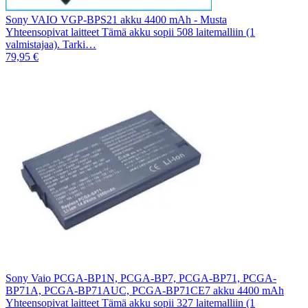
Sony VAIO VGP-BPS21 akku 4400 mAh - Musta
Yhteensopivat laitteet Tämä akku sopii 508 laitemalliin (1
valmistajaa). Tarki…
79,95 €
Sony Vaio PCGA-BP1N, PCGA-BP7, PCGA-BP71, PCGA-
BP71A, PCGA-BP71AUC, PCGA-BP71CE7 akku 4400 mAh
Yhteensopivat laitteet Tämä akku sopii 327 laitemalliin (1