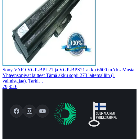
Sony VAIO VGP-BPL21 ja VGP-BPS21 akku 6600 mAh - Musta
Yhteensopivat laitteet Tämä akku sopii 273 laitemalliin (1
valmistajaa). Tarki…
79,95 €