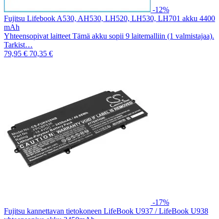
-12%
Fujitsu Lifebook A530, AH530, LH520, LH530, LH701 akku 4400
mAh
Yhteensopivat laitteet Tämä akku sopii 9 laitemalliin (1 valmistajaa).
Tarkist…
79,95 €
70,35 €
-17%
Fujitsu kannettavan tietokoneen LifeBook U937 / LifeBook U938