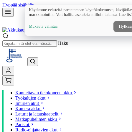
Hyppää sisältöön
Käytämme evästeitä parantamaan käyttökokemusta, kävijätilas
markkinointiin. Voit hallita asetuksia milloin tahansa. Lue lis
Mukauta valintaa
Hylkää
Haku
Kannettavan tietokoneen akku
Työkalujen akut
Imurien akut
Kamera akku
Laturit ja latauskaapelit
Matkapuhelimen akku
Paristot
Radio-ohjattavien akut