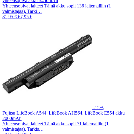
yhteensopiva akku 3450mAh
Yhteensopivat laitteet Tämä akku sopii 136 laitemalliin (1
valmistajaa). Tarki…
81,95 €
67,95 €
-15%
Fujitsu LifeBook A544, LifeBook AH564, LifeBook E554 akku
2000mAh
Yhteensopivat laitteet Tämä akku sopii 71 laitemalliin (1
valmistajaa). Tarkis…