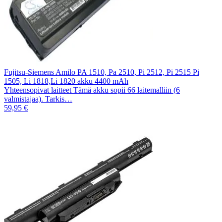
Fujitsu-Siemens Amilo PA 1510, Pa 2510, Pi 2512, Pi 2515 Pi
1505, Li 1818,Li 1820 akku 4400 mAh
Yhteensopivat laitteet Tämä akku sopii 66 laitemalliin (6
valmistajaa). Tarkis…
59,95 €