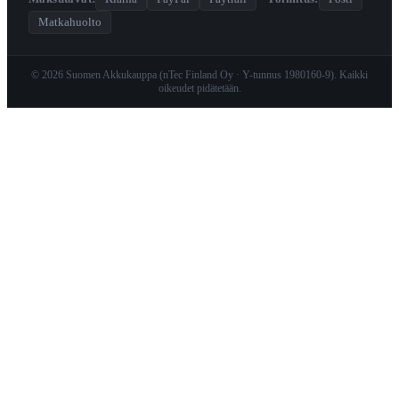
Matkahuolto
© 2026 Suomen Akkukauppa (nTec Finland Oy · Y-tunnus 1980160-9). Kaikki
oikeudet pidätetään.