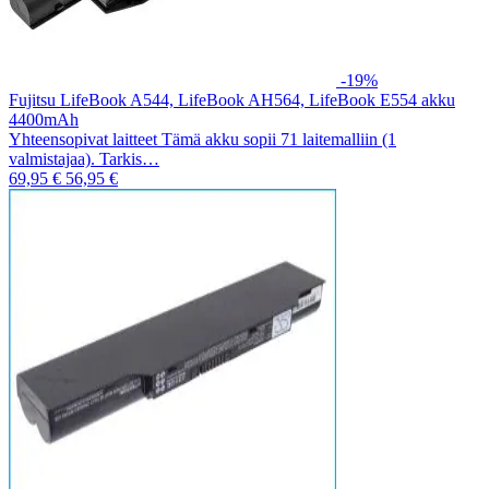
-19%
Fujitsu LifeBook A544, LifeBook AH564, LifeBook E554 akku
4400mAh
Yhteensopivat laitteet Tämä akku sopii 71 laitemalliin (1
valmistajaa). Tarkis…
69,95 €
56,95 €