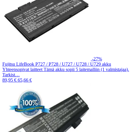
-27%
Fujitsu LifeBook P727 / P728 / U727 / U728 / U729 akku
Yhteensopivat laitteet Tämä akku sopii 5 laitemalliin (1 valmistajaa).
Tarkist…
89,95 €
65,66 €