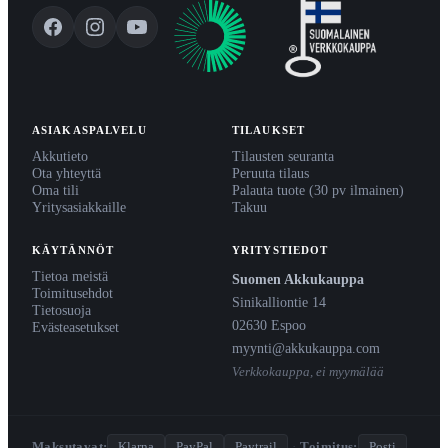
ASIAKASPALVELU
TILAUKSET
Akkutieto
Tilausten seuranta
Ota yhteyttä
Peruuta tilaus
Oma tili
Palauta tuote (30 pv ilmainen)
Yritysasiakkaille
Takuu
KÄYTÄNNÖT
YRITYSTIEDOT
Tietoa meistä
Suomen Akkukauppa
Toimitusehdot
Sinikalliontie 14
Tietosuoja
02630 Espoo
Evästeasetukset
myynti@akkukauppa.com
Verkkokauppa, ei myymälää
Maksutavat:
Klarna
PayPal
Paytrail
·
Toimitus:
Posti