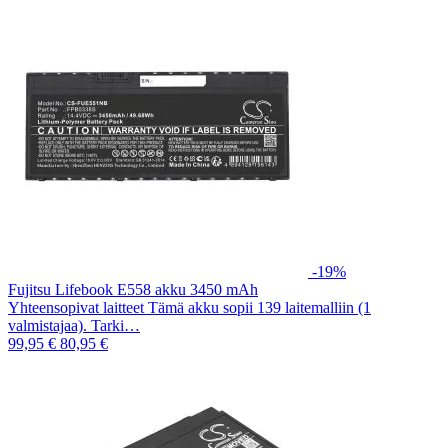
-19%
Fujitsu Lifebook E558 akku 3450 mAh
Yhteensopivat laitteet Tämä akku sopii 139 laitemalliin (1
valmistajaa). Tarki…
99,95 €
80,95 €