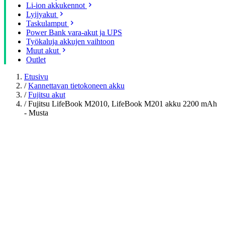
Li-ion akkukennot
Lyijyakut
Taskulamput
Power Bank vara-akut ja UPS
Työkaluja akkujen vaihtoon
Muut akut
Outlet
Etusivu
/
Kannettavan tietokoneen akku
/
Fujitsu akut
/
Fujitsu LifeBook M2010, LifeBook M201 akku 2200 mAh
- Musta