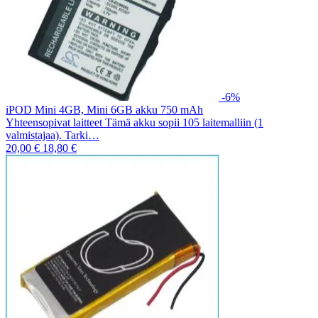
-6%
iPOD Mini 4GB, Mini 6GB akku 750 mAh
Yhteensopivat laitteet Tämä akku sopii 105 laitemalliin (1
valmistajaa). Tarki…
20,00 €
18,80 €