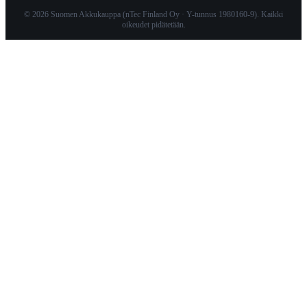
© 2026 Suomen Akkukauppa (nTec Finland Oy · Y-tunnus 1980160-9). Kaikki
oikeudet pidätetään.