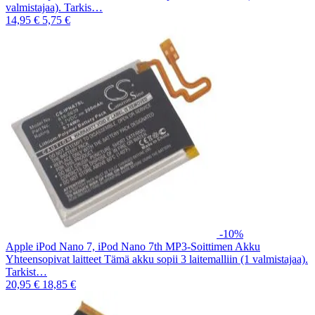
valmistajaa). Tarkis…
14,95 €
5,75 €
-10%
Apple iPod Nano 7, iPod Nano 7th MP3-Soittimen Akku
Yhteensopivat laitteet Tämä akku sopii 3 laitemalliin (1 valmistajaa).
Tarkist…
20,95 €
18,85 €