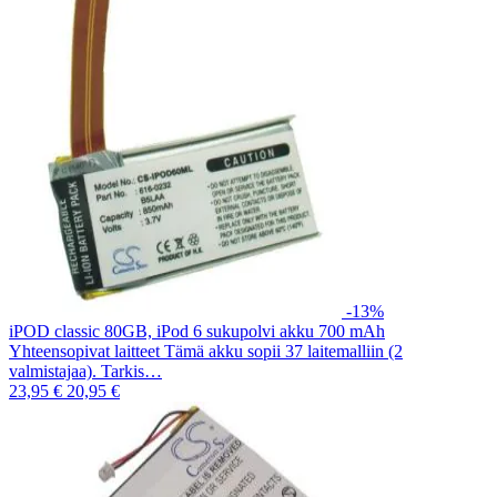
-13%
iPOD classic 80GB, iPod 6 sukupolvi akku 700 mAh
Yhteensopivat laitteet Tämä akku sopii 37 laitemalliin (2
valmistajaa). Tarkis…
23,95 €
20,95 €