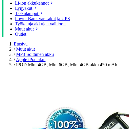
Li-ion akkukennot
Lyijyakut
Taskulamput
Power Bank vara-akut ja UPS
Työkaluja akkujen vaihtoon
Muut akut
Outlet
Etusivu
/
Muut akut
/
MP3-Soittimen akku
/
Apple iPod akut
/
iPOD Mini 4GB, Mini 6GB, Mini 4GB akku 450 mAh