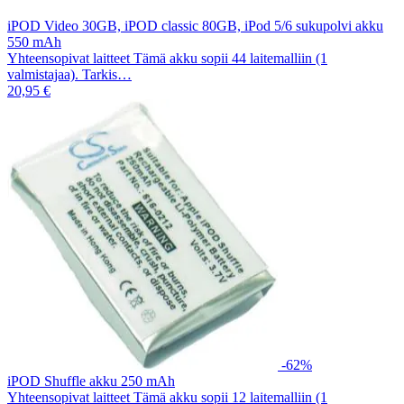
iPOD Video 30GB, iPOD classic 80GB, iPod 5/6 sukupolvi akku
550 mAh
Yhteensopivat laitteet Tämä akku sopii 44 laitemalliin (1
valmistajaa). Tarkis…
20,95 €
-62%
iPOD Shuffle akku 250 mAh
Yhteensopivat laitteet Tämä akku sopii 12 laitemalliin (1