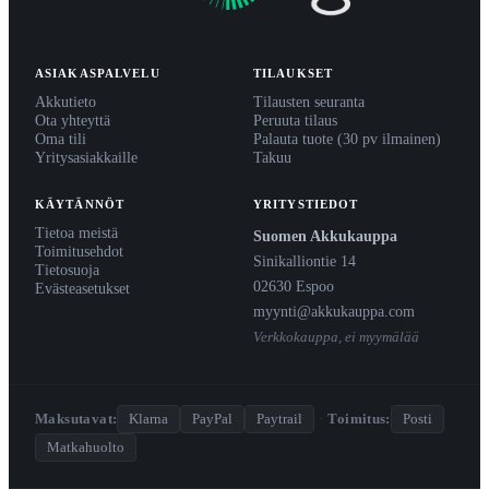
ASIAKASPALVELU
TILAUKSET
Akkutieto
Tilausten seuranta
Ota yhteyttä
Peruuta tilaus
Oma tili
Palauta tuote (30 pv ilmainen)
Yritysasiakkaille
Takuu
KÄYTÄNNÖT
YRITYSTIEDOT
Tietoa meistä
Suomen Akkukauppa
Toimitusehdot
Sinikalliontie 14
Tietosuoja
02630 Espoo
Evästeasetukset
myynti@akkukauppa.com
Verkkokauppa, ei myymälää
Maksutavat:
Klarna
PayPal
Paytrail
·
Toimitus:
Posti
Matkahuolto