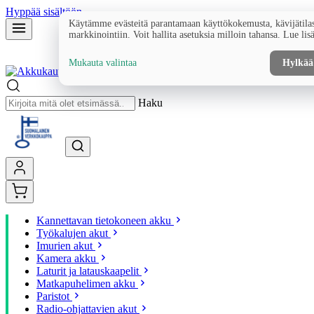
Hyppää sisältöön
Käytämme evästeitä parantamaan käyttökokemusta, kävijätilas
markkinointiin. Voit hallita asetuksia milloin tahansa. Lue lis
Mukauta valintaa
Hylkää
Haku
Kannettavan tietokoneen akku
Työkalujen akut
Imurien akut
Kamera akku
Laturit ja latauskaapelit
Matkapuhelimen akku
Paristot
Radio-ohjattavien akut