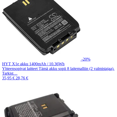
-20%
HYT X1e akku 1400mAh / 10.36Wh
Yhteensopivat laitteet Tämä akku sopii 8 laitemalliin (2 valmistajaa).
Tarkist…
35,95 €
28,76 €