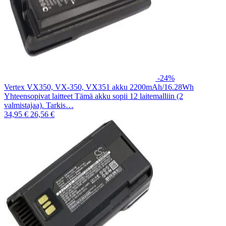
-24%
Vertex VX350, VX-350, VX351 akku 2200mAh/16.28Wh
Yhteensopivat laitteet Tämä akku sopii 12 laitemalliin (2
valmistajaa). Tarkis…
34,95 €
26,56 €