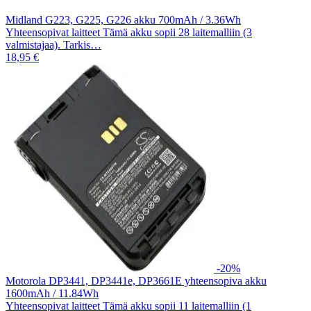
Midland G223, G225, G226 akku 700mAh / 3.36Wh
Yhteensopivat laitteet Tämä akku sopii 28 laitemalliin (3
valmistajaa). Tarkis…
18,95 €
-20%
Motorola DP3441, DP3441e, DP3661E yhteensopiva akku
1600mAh / 11.84Wh
Yhteensopivat laitteet Tämä akku sopii 11 laitemalliin (1