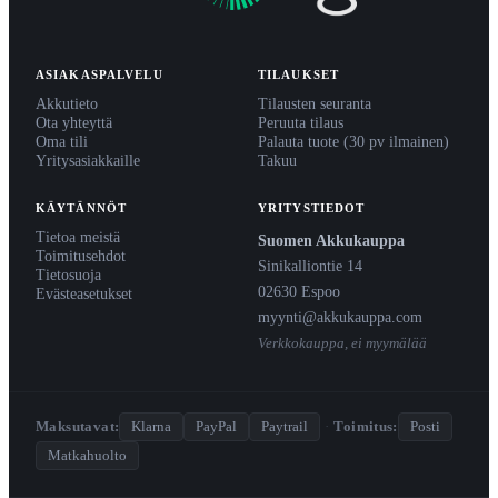
ASIAKASPALVELU
TILAUKSET
Akkutieto
Tilausten seuranta
Ota yhteyttä
Peruuta tilaus
Oma tili
Palauta tuote (30 pv ilmainen)
Yritysasiakkaille
Takuu
KÄYTÄNNÖT
YRITYSTIEDOT
Tietoa meistä
Suomen Akkukauppa
Toimitusehdot
Sinikalliontie 14
Tietosuoja
02630 Espoo
Evästeasetukset
myynti@akkukauppa.com
Verkkokauppa, ei myymälää
Maksutavat:
Klarna
PayPal
Paytrail
·
Toimitus:
Posti
Matkahuolto