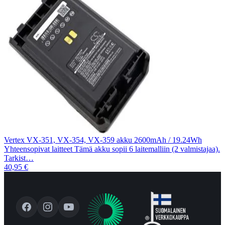
Vertex VX-351, VX-354, VX-359 akku 2600mAh / 19.24Wh
Yhteensopivat laitteet Tämä akku sopii 6 laitemalliin (2 valmistajaa).
Tarkist…
40,95 €