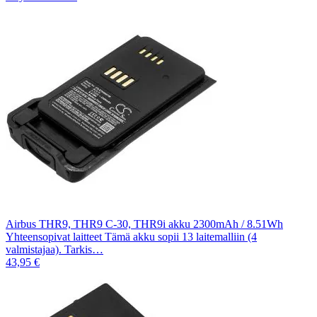
Airbus THR9, THR9 C-30, THR9i akku 2300mAh / 8.51Wh
Yhteensopivat laitteet Tämä akku sopii 13 laitemalliin (4
valmistajaa). Tarkis…
43,95 €