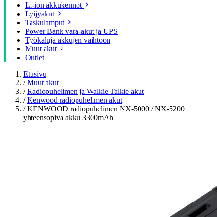
Li-ion akkukennot
Lyijyakut
Taskulamput
Power Bank vara-akut ja UPS
Työkaluja akkujen vaihtoon
Muut akut
Outlet
Etusivu
/
Muut akut
/
Radiopuhelimen ja Walkie Talkie akut
/
Kenwood radiopuhelimen akut
/
KENWOOD radiopuhelimen NX-5000 / NX-5200
yhteensopiva akku 3300mAh