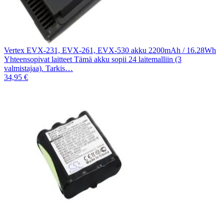
Vertex EVX-231, EVX-261, EVX-530 akku 2200mAh / 16.28Wh
Yhteensopivat laitteet Tämä akku sopii 24 laitemalliin (3
valmistajaa). Tarkis…
34,95 €