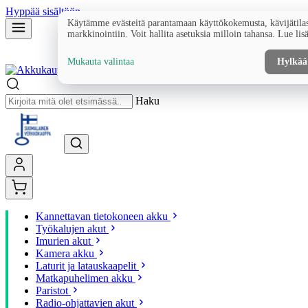
Hyppää sisältöön
Käytämme evästeitä parantamaan käyttökokemusta, kävijätilas
markkinointiin. Voit hallita asetuksia milloin tahansa. Lue lis
Mukauta valintaa
Hylkää
Haku
Kannettavan tietokoneen akku
Työkalujen akut
Imurien akut
Kamera akku
Laturit ja latauskaapelit
Matkapuhelimen akku
Paristot
Radio-ohjattavien akut