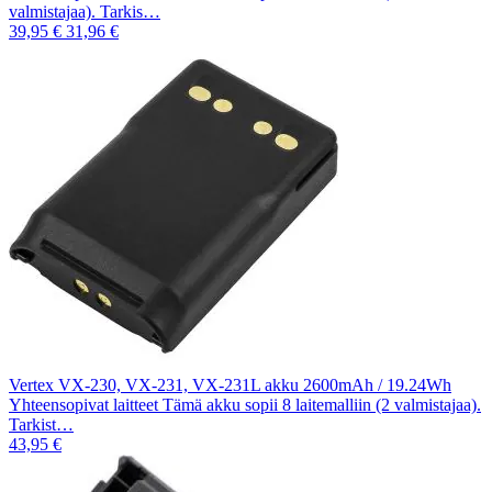
valmistajaa). Tarkis…
39,95 €
31,96 €
Vertex VX-230, VX-231, VX-231L akku 2600mAh / 19.24Wh
Yhteensopivat laitteet Tämä akku sopii 8 laitemalliin (2 valmistajaa).
Tarkist…
43,95 €