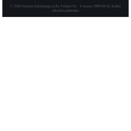
© 2026 Suomen Akkukauppa (nTec Finland Oy · Y-tunnus 1980160-9). Kaikki
oikeudet pidätetään.