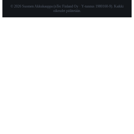
© 2026 Suomen Akkukauppa (nTec Finland Oy · Y-tunnus 1980160-9). Kaikki
oikeudet pidätetään.