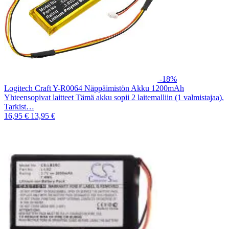
-18%
Logitech Craft Y-R0064 Näppäimistön Akku 1200mAh
Yhteensopivat laitteet Tämä akku sopii 2 laitemalliin (1 valmistajaa).
Tarkist…
16,95 €
13,95 €