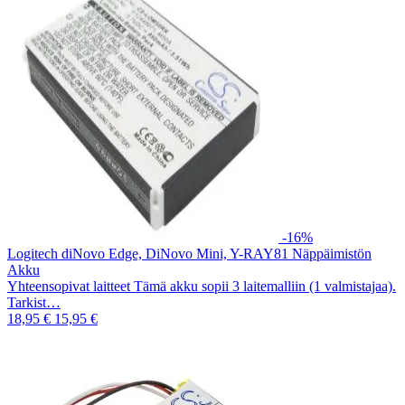
-16%
Logitech diNovo Edge, DiNovo Mini, Y-RAY81 Näppäimistön
Akku
Yhteensopivat laitteet Tämä akku sopii 3 laitemalliin (1 valmistajaa).
Tarkist…
18,95 €
15,95 €