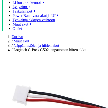
Li-ion akkukennot
Lyijyakut
Taskulamput
Power Bank vara-akut ja UPS
Työkaluja akkujen vaihtoon
Muut akut
Outlet
Etusivu
/
Muut akut
/
Näppäimistöjen ja hiirien akut
/
Logitech G Pro / G502 langattoman hiiren akku