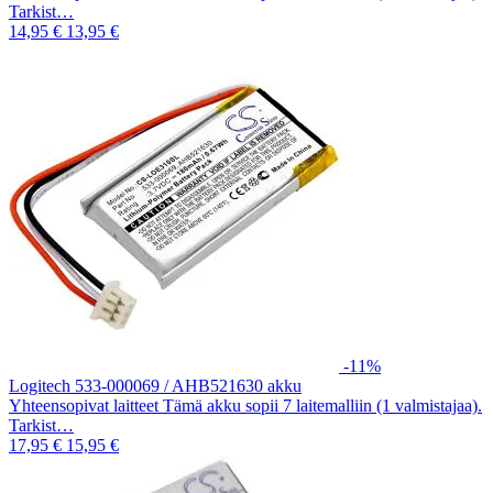
Tarkist…
14,95 €
13,95 €
-11%
Logitech 533-000069 / AHB521630 akku
Yhteensopivat laitteet Tämä akku sopii 7 laitemalliin (1 valmistajaa).
Tarkist…
17,95 €
15,95 €