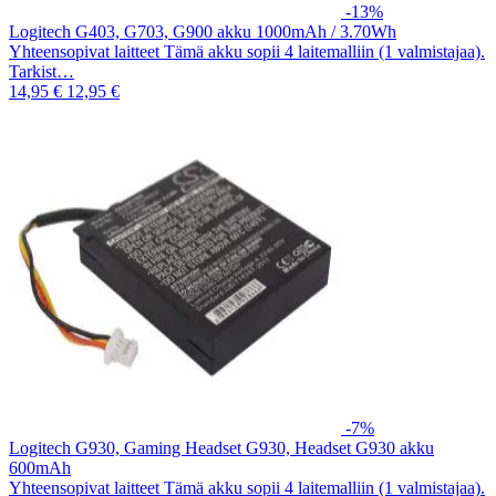
-13%
Logitech G403, G703, G900 akku 1000mAh / 3.70Wh
Yhteensopivat laitteet Tämä akku sopii 4 laitemalliin (1 valmistajaa).
Tarkist…
14,95 €
12,95 €
-7%
Logitech G930, Gaming Headset G930, Headset G930 akku
600mAh
Yhteensopivat laitteet Tämä akku sopii 4 laitemalliin (1 valmistajaa).