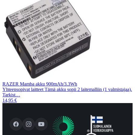
RAZER Mamba akku 900mAh/3.3Wh
Yhteensopivat laitteet Tämä akku sopii 2 laitemalliin (1 valmistajaa).
Tarkist…
14,95 €