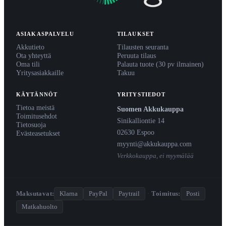
ASIAKASPALVELU
TILAUKSET
Akkutieto
Tilausten seuranta
Ota yhteyttä
Peruuta tilaus
Oma tili
Palauta tuote (30 pv ilmainen)
Yritysasiakkaille
Takuu
KÄYTÄNNÖT
YRITYSTIEDOT
Tietoa meistä
Suomen Akkukauppa
Toimitusehdot
Sinikalliontie 14
Tietosuoja
02630 Espoo
Evästeasetukset
myynti@akkukauppa.com
Verkkokauppa, ei myymälää
Maksutavat:
Klarna
PayPal
Paytrail
·
Toimitus:
Posti
Matkahuolto