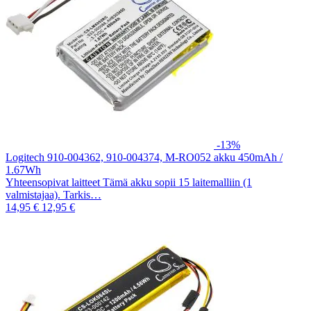
-13%
Logitech 910-004362, 910-004374, M-RO052 akku 450mAh /
1.67Wh
Yhteensopivat laitteet Tämä akku sopii 15 laitemalliin (1
valmistajaa). Tarkis…
14,95 €
12,95 €