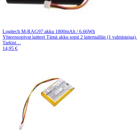
Logitech M-RAG97 akku 1800mAh / 6.66Wh
Yhteensopivat laitteet Tämä akku sopii 2 laitemalliin (1 valmistajaa).
Tarkist…
14,95 €