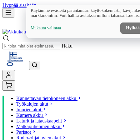
Hyppää sisältöön
Käytämme evästeitä parantamaan käyttökokemusta, kävijätilas
markkinointiin. Voit hallita asetuksia milloin tahansa. Lue lis
Mukauta valintaa
Hylkää
Haku
Kannettavan tietokoneen akku
Työkalujen akut
Imurien akut
Kamera akku
Laturit ja latauskaapelit
Matkapuhelimen akku
Paristot
Radio-ohjattavien akut