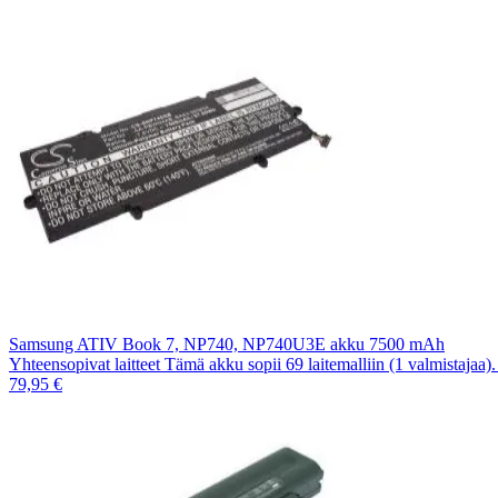
Samsung ATIV Book 7, NP740, NP740U3E akku 7500 mAh
Yhteensopivat laitteet Tämä akku sopii 69 laitemalliin (1 valmistajaa
79,95 €