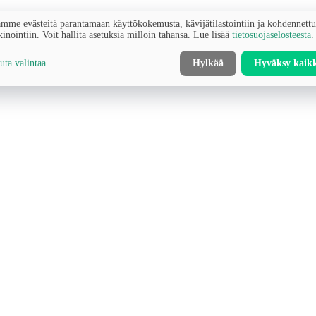
mme evästeitä parantamaan käyttökokemusta, kävijätilastointiin ja kohdennett
inointiin. Voit hallita asetuksia milloin tahansa. Lue lisää
tietosuojaselosteesta
.
ta valintaa
Hylkää
Hyväksy kaik