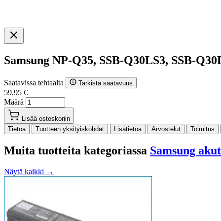
Samsung NP-Q35, SSB-Q30LS3, SSB-Q30L
Saatavissa tehtaalta
Tarkista saatavuus
59,95 €
Määrä
Lisää ostoskoriin
Tietoa
Tuotteen yksityiskohdat
Lisätietoa
Arvostelut
Toimitus
Muita tuotteita kategoriassa
Samsung akut
Näytä kaikki →