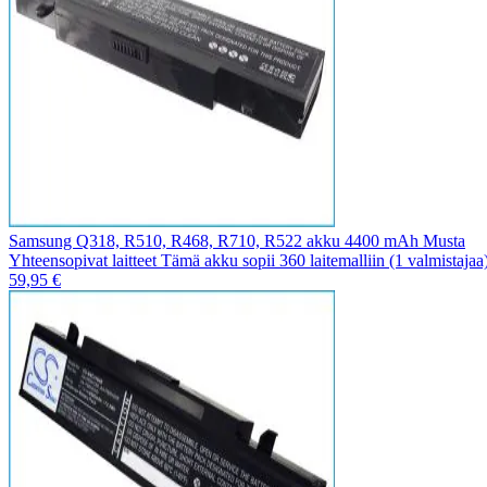
Samsung Q318, R510, R468, R710, R522 akku 4400 mAh Musta
Yhteensopivat laitteet Tämä akku sopii 360 laitemalliin (1 valmistaja
59,95 €