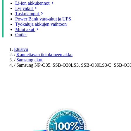
Li-ion akkukennot
Lyijyakut
Taskulamput
Power Bank vara-akut ja UPS
Työkaluja akkujen vaihtoon
Muut akut
Outlet
Etusivu
/
Kannettavan tietokoneen akku
/
Samsung akut
/
Samsung NP-Q35, SSB-Q30LS3, SSB-Q30LS3/C, SSB-Q30