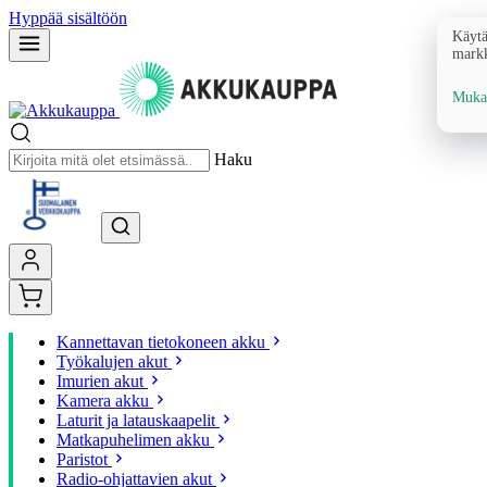
Hyppää sisältöön
Käytä
markk
Mukau
Haku
Kannettavan tietokoneen akku
Työkalujen akut
Imurien akut
Kamera akku
Laturit ja latauskaapelit
Matkapuhelimen akku
Paristot
Radio-ohjattavien akut