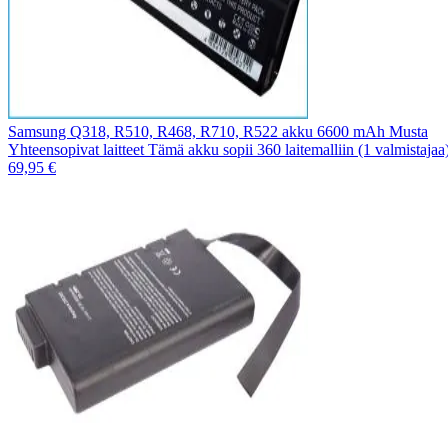
Samsung Q318, R510, R468, R710, R522 akku 6600 mAh Musta
Yhteensopivat laitteet Tämä akku sopii 360 laitemalliin (1 valmistaja
69,95 €