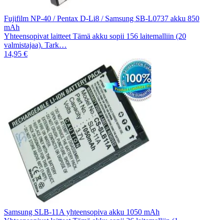
Fujifilm NP-40 / Pentax D-Li8 / Samsung SB-L0737 akku 850
mAh
Yhteensopivat laitteet Tämä akku sopii 156 laitemalliin (20
valmistajaa). Tark…
14,95 €
Samsung SLB-11A yhteensopiva akku 1050 mAh