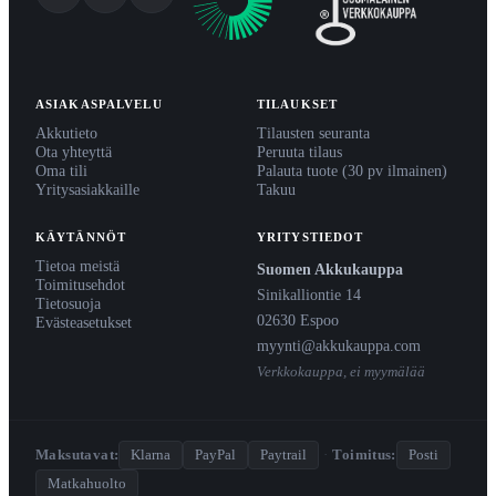
ASIAKASPALVELU
TILAUKSET
Akkutieto
Tilausten seuranta
Ota yhteyttä
Peruuta tilaus
Oma tili
Palauta tuote (30 pv ilmainen)
Yritysasiakkaille
Takuu
KÄYTÄNNÖT
YRITYSTIEDOT
Tietoa meistä
Suomen Akkukauppa
Toimitusehdot
Sinikalliontie 14
Tietosuoja
02630 Espoo
Evästeasetukset
myynti@akkukauppa.com
Verkkokauppa, ei myymälää
Maksutavat:
Klarna
PayPal
Paytrail
·
Toimitus:
Posti
Matkahuolto