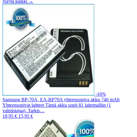
Näytä kaikki →
-16%
Samsung BP-70A, EA-BP70A yhteensopiva akku 740 mAh
Yhteensopivat laitteet Tämä akku sopii 81 laitemalliin (1
valmistajaa). Tarkis…
18,95 €
15,95 €