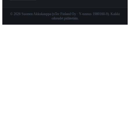
© 2026 Suomen Akkukauppa (nTec Finland Oy · Y-tunnus 1980160-9). Kaikki
oikeudet pidätetään.