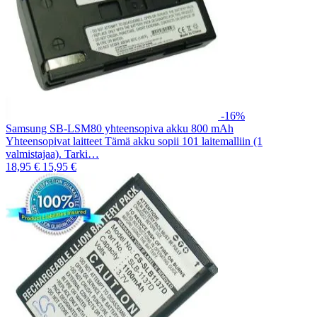
-16%
Samsung SB-LSM80 yhteensopiva akku 800 mAh
Yhteensopivat laitteet Tämä akku sopii 101 laitemalliin (1
valmistajaa). Tarki…
18,95 €
15,95 €