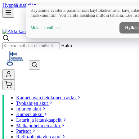
Hyppää sisältöön
Käytämme evästeitä parantamaan käyttökokemusta, kävijätilas
markkinointiin. Voit hallita asetuksia milloin tahansa. Lue lis
Mukauta valintaa
Hylkää
Haku
Kannettavan tietokoneen akku
Työkalujen akut
Imurien akut
Kamera akku
Laturit ja latauskaapelit
Matkapuhelimen akku
Paristot
Radio-ohjattavien akut