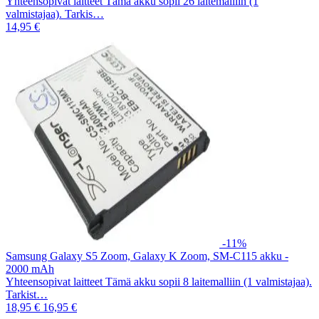
Yhteensopivat laitteet Tämä akku sopii 26 laitemalliin (1
valmistajaa). Tarkis…
14,95 €
-11%
Samsung Galaxy S5 Zoom, Galaxy K Zoom, SM-C115 akku -
2000 mAh
Yhteensopivat laitteet Tämä akku sopii 8 laitemalliin (1 valmistajaa).
Tarkist…
18,95 €
16,95 €