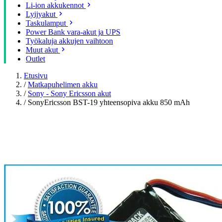
Li-ion akkukennot
Lyijyakut
Taskulamput
Power Bank vara-akut ja UPS
Työkaluja akkujen vaihtoon
Muut akut
Outlet
Etusivu
/
Matkapuhelimen akku
/
Sony - Sony Ericsson akut
/
SonyEricsson BST-19 yhteensopiva akku 850 mAh