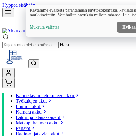
Hyppää sisältöön
Käytämme evästeitä parantamaan käyttökokemusta, kävijätilas
markkinointiin. Voit hallita asetuksia milloin tahansa. Lue lis
Mukauta valintaa
Hylkää
Haku
Kannettavan tietokoneen akku
Työkalujen akut
Imurien akut
Kamera akku
Laturit ja latauskaapelit
Matkapuhelimen akku
Paristot
Radio-ohjattavien akut