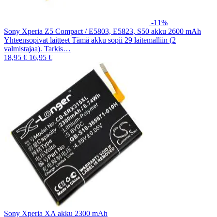
-11%
Sony Xperia Z5 Compact / E5803, E5823, S50 akku 2600 mAh
Yhteensopivat laitteet Tämä akku sopii 29 laitemalliin (2
valmistajaa). Tarkis…
18,95 €
16,95 €
Sony Xperia XA akku 2300 mAh