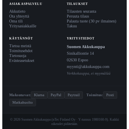
ASIAKASPALVELU
TILAUKSET
Akkutieto
Tilausten seuranta
Ota yhteyttä
Peruuta tilaus
Oma tili
Palauta tuote (30 pv ilmainen)
Yritysasiakkaille
Takuu
KÄYTÄNNÖT
YRITYSTIEDOT
Tietoa meistä
Suomen Akkukauppa
Toimitusehdot
Sinikalliontie 14
Tietosuoja
02630 Espoo
Evästeasetukset
myynti@akkukauppa.com
Verkkokauppa, ei myymälää
Maksutavat:
Klarna
PayPal
Paytrail
·
Toimitus:
Posti
Matkahuolto
© 2026 Suomen Akkukauppa (nTec Finland Oy · Y-tunnus 1980160-9). Kaikki
oikeudet pidätetään.