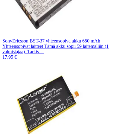
SonyEricsson BST-37 yhteensopiva akku 650 mAh
Yhteensopivat laitteet Tämä akku sopii 59 laitemalliin (1
valmistajaa). Tarkis…
17,95 €