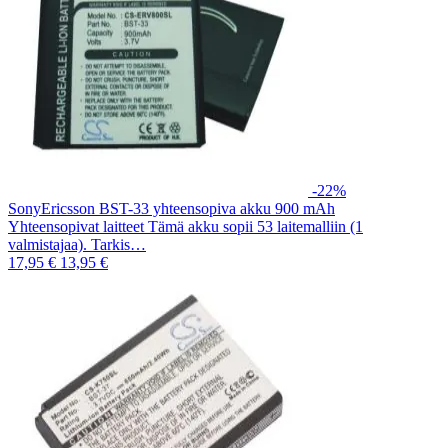
-22%
SonyEricsson BST-33 yhteensopiva akku 900 mAh
Yhteensopivat laitteet Tämä akku sopii 53 laitemalliin (1
valmistajaa). Tarkis…
17,95 €
13,95 €