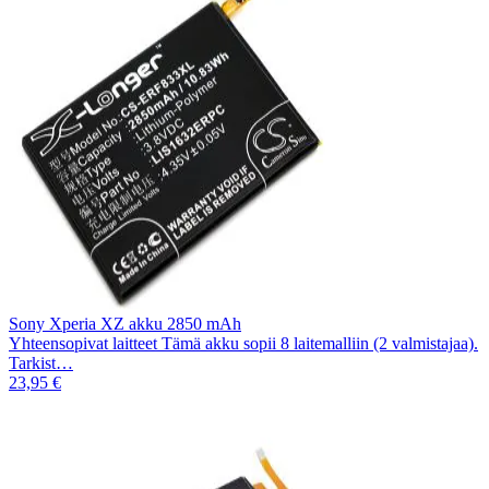
Sony Xperia XZ akku 2850 mAh
Yhteensopivat laitteet Tämä akku sopii 8 laitemalliin (2 valmistajaa).
Tarkist…
23,95 €