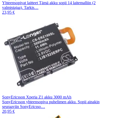
Yhteensopivat laitteet Tämä akku sopii 14 laitemalliin (2
valmistajaa). Tarkis…
23,95 €
SonyEricsson Xperia Z1 akku 3000 mAh
SonyEricsson yhteensopiva puhelimen akku. Sopii ainakin
seuraaviin SonyEricsso…
20,95 €