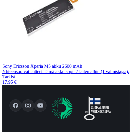
Sony Ericsson Xperia M5 akku 2600 mAh
Yhteensopivat laitteet Tämä akku sopii 7 laitemalliin (1 valmistajaa).
Tarkist…
17,95 €