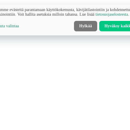
mme evästeitä parantamaan käyttökokemusta, kävijätilastointiin ja kohdennett
inointiin. Voit hallita asetuksia milloin tahansa. Lue lisää
tietosuojaselosteesta
.
ta valintaa
Hylkää
Hyväksy kaik