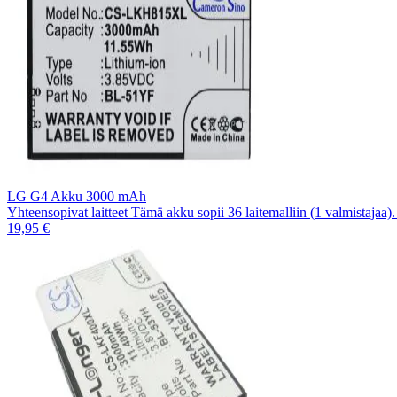
LG G4 Akku 3000 mAh
Yhteensopivat laitteet Tämä akku sopii 36 laitemalliin (1 valmistajaa
19,95 €