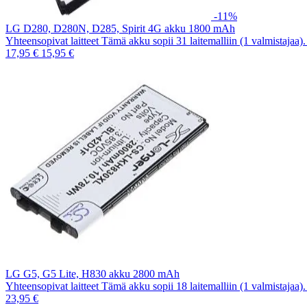
-11%
LG D280, D280N, D285, Spirit 4G akku 1800 mAh
Yhteensopivat laitteet Tämä akku sopii 31 laitemalliin (1 valmistajaa
17,95 €
15,95 €
LG G5, G5 Lite, H830 akku 2800 mAh
Yhteensopivat laitteet Tämä akku sopii 18 laitemalliin (1 valmistajaa
23,95 €