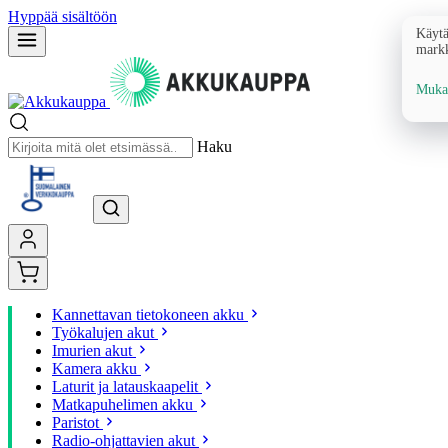
Hyppää sisältöön
Käytä
markk
Mukau
Haku
Kannettavan tietokoneen akku
Työkalujen akut
Imurien akut
Kamera akku
Laturit ja latauskaapelit
Matkapuhelimen akku
Paristot
Radio-ohjattavien akut