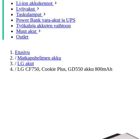
Li-ion akkukennot
Lyijyakut
Taskulamput
Power Bank vara-akut ja UPS
Työkaluja akkujen vaihtoon
Muut akut
Outlet
Etusivu
/
Matkapuhelimen akku
/
LG akut
/
LG CF750, Cookie Plus, GD550 akku 800mAh