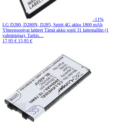
-11%
LG D280, D280N, D285, Spirit 4G akku 1800 mAh
Yhteensopivat laitteet Tämä akku sopii 31 laitemalliin (1
valmistajaa). Tarkis…
17,95 €
15,95 €