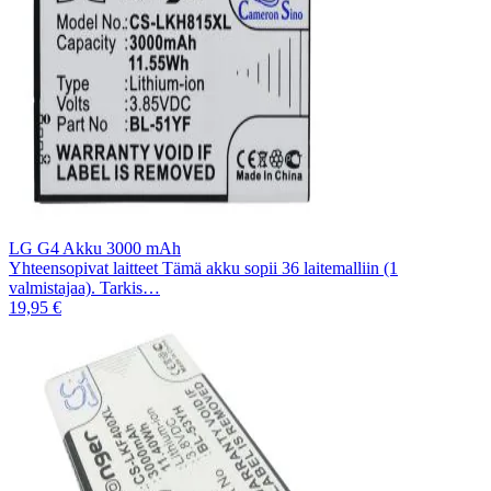
LG G4 Akku 3000 mAh
Yhteensopivat laitteet Tämä akku sopii 36 laitemalliin (1
valmistajaa). Tarkis…
19,95 €