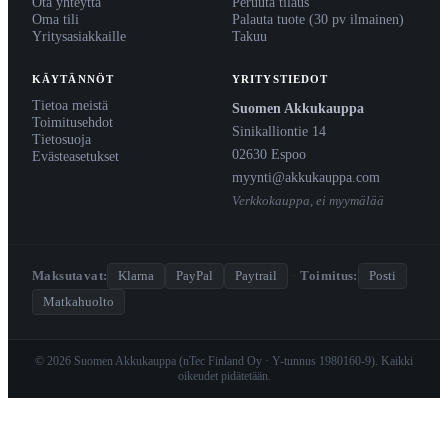
Ota yhteyttä
Peruuta tilaus
Oma tili
Palauta tuote (30 pv ilmainen)
Yritysasiakkaille
Takuu
KÄYTÄNNÖT
YRITYSTIEDOT
Tietoa meistä
Suomen Akkukauppa
Toimitusehdot
Sinikalliontie 14
Tietosuoja
02630 Espoo
Evästeasetukset
myynti@akkukauppa.com
Verkkokauppa, ei myymälää
Maksutavat:
Klarna
PayPal
Paytrail
·
Toimitus:
Posti
Matkahuolto
© 2026 Suomen Akkukauppa (nTec Finland Oy · Y-tunnus 1980160-9). Kaikki
oikeudet pidätetään.