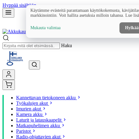
Hyppää sisältöön
Käytämme evästeitä parantamaan käyttökokemusta, kävijätilas
markkinointiin. Voit hallita asetuksia milloin tahansa. Lue lis
Mukauta valintaa
Hylkää
Haku
Kannettavan tietokoneen akku
Työkalujen akut
Imurien akut
Kamera akku
Laturit ja latauskaapelit
Matkapuhelimen akku
Paristot
Radio-ohjattavien akut