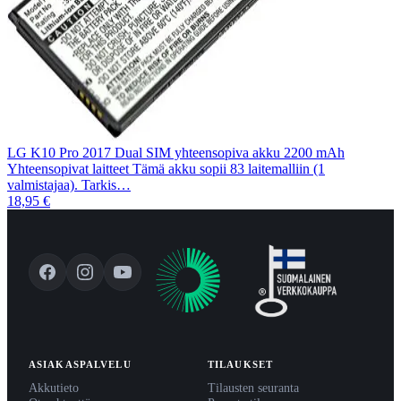
LG K10 Pro 2017 Dual SIM yhteensopiva akku 2200 mAh
Yhteensopivat laitteet Tämä akku sopii 83 laitemalliin (1
valmistajaa). Tarkis…
18,95 €
ASIAKASPALVELU
TILAUKSET
Akkutieto
Tilausten seuranta