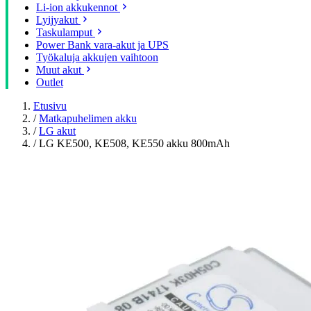
Li-ion akkukennot
Lyijyakut
Taskulamput
Power Bank vara-akut ja UPS
Työkaluja akkujen vaihtoon
Muut akut
Outlet
Etusivu
/
Matkapuhelimen akku
/
LG akut
/
LG KE500, KE508, KE550 akku 800mAh