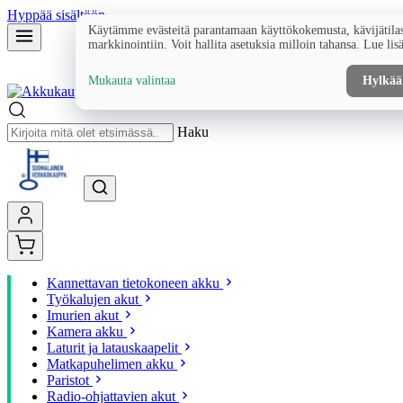
Hyppää sisältöön
Käytämme evästeitä parantamaan käyttökokemusta, kävijätilas
markkinointiin. Voit hallita asetuksia milloin tahansa. Lue lis
Mukauta valintaa
Hylkää
Haku
Kannettavan tietokoneen akku
Työkalujen akut
Imurien akut
Kamera akku
Laturit ja latauskaapelit
Matkapuhelimen akku
Paristot
Radio-ohjattavien akut