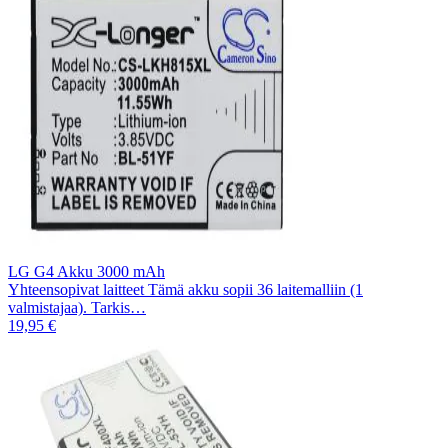
LG G4 Akku 3000 mAh
Yhteensopivat laitteet Tämä akku sopii 36 laitemalliin (1
valmistajaa). Tarkis…
19,95 €