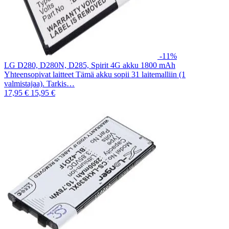
-11%
LG D280, D280N, D285, Spirit 4G akku 1800 mAh
Yhteensopivat laitteet Tämä akku sopii 31 laitemalliin (1
valmistajaa). Tarkis…
17,95 €
15,95 €