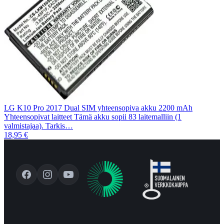
LG K10 Pro 2017 Dual SIM yhteensopiva akku 2200 mAh
Yhteensopivat laitteet Tämä akku sopii 83 laitemalliin (1
valmistajaa). Tarkis…
18,95 €