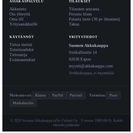
ASIAKASPALVELU
TILAUKSET
Akkutieto
Tilausten seuranta
Ota yhteyttä
Peruuta tilaus
Oma tili
Palauta tuote (30 pv ilmainen)
Yritysasiakkaille
Takuu
KÄYTÄNNÖT
YRITYSTIEDOT
Tietoa meistä
Suomen Akkukauppa
Toimitusehdot
Sinikalliontie 14
Tietosuoja
02630 Espoo
Evästeasetukset
myynti@akkukauppa.com
Verkkokauppa, ei myymälää
Maksutavat:
Klarna
PayPal
Paytrail
·
Toimitus:
Posti
Matkahuolto
© 2026 Suomen Akkukauppa (nTec Finland Oy · Y-tunnus 1980160-9). Kaikki
oikeudet pidätetään.