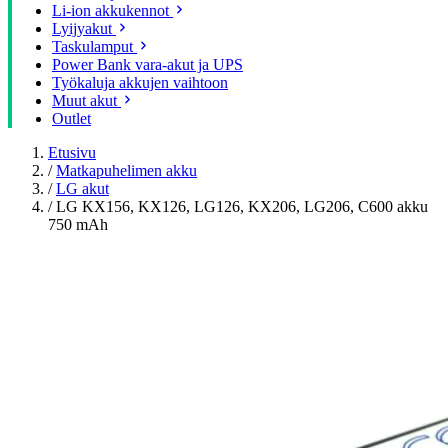
Li-ion akkukennot
Lyijyakut
Taskulamput
Power Bank vara-akut ja UPS
Työkaluja akkujen vaihtoon
Muut akut
Outlet
Etusivu
/
Matkapuhelimen akku
/
LG akut
/
LG KX156, KX126, LG126, KX206, LG206, C600 akku
750 mAh