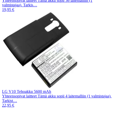
Yhteensopivat laitteet Tämä akku sopii 36 laitemalliin (1
valmistajaa). Tarkis…
19,95 €
LG V10 Tehoakku 5600 mAh
Yhteensopivat laitteet Tämä akku sopii 4 laitemalliin (1 valmistajaa).
Tarkist…
22,95 €