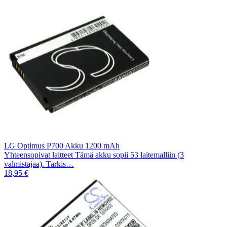
LG Optimus P700 Akku 1200 mAh
Yhteensopivat laitteet Tämä akku sopii 53 laitemalliin (3
valmistajaa). Tarkis…
18,95 €