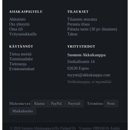
ASIAKASPALVELU
TILAUKSET
Akkutieto
Tilausten seuranta
Ota yhteyttä
Peruuta tilaus
Oma tili
Palauta tuote (30 pv ilmainen)
Yritysasiakkaille
Takuu
KÄYTÄNNÖT
YRITYSTIEDOT
Tietoa meistä
Suomen Akkukauppa
Toimitusehdot
Sinikalliontie 14
Tietosuoja
02630 Espoo
Evästeasetukset
myynti@akkukauppa.com
Verkkokauppa, ei myymälää
Maksutavat:
Klarna
PayPal
Paytrail
·
Toimitus:
Posti
Matkahuolto
© 2026 Suomen Akkukauppa (nTec Finland Oy · Y-tunnus 1980160-9). Kaikki