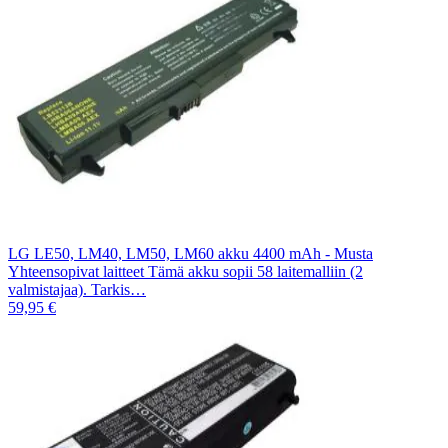
LG LE50, LM40, LM50, LM60 akku 4400 mAh - Musta
Yhteensopivat laitteet Tämä akku sopii 58 laitemalliin (2
valmistajaa). Tarkis…
59,95 €