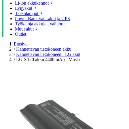
Li-ion akkukennot
Lyijyakut
Taskulamput
Power Bank vara-akut ja UPS
Työkaluja akkujen vaihtoon
Muut akut
Outlet
Etusivu
/
Kannettavan tietokoneen akku
/
Kannettavan tietokoneen - LG akut
/
LG X120 akku 4400 mAh - Musta