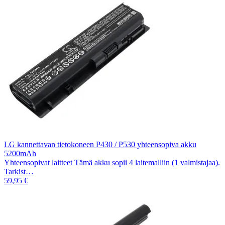
LG kannettavan tietokoneen P430 / P530 yhteensopiva akku
5200mAh
Yhteensopivat laitteet Tämä akku sopii 4 laitemalliin (1 valmistajaa).
Tarkist…
59,95 €