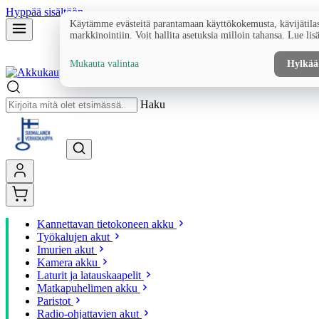
Hyppää sisältöön
Käytämme evästeitä parantamaan käyttökokemusta, kävijätilas
markkinointiin. Voit hallita asetuksia milloin tahansa. Lue lis
Mukauta valintaa
Hylkää
Haku
Kannettavan tietokoneen akku
Työkalujen akut
Imurien akut
Kamera akku
Laturit ja latauskaapelit
Matkapuhelimen akku
Paristot
Radio-ohjattavien akut