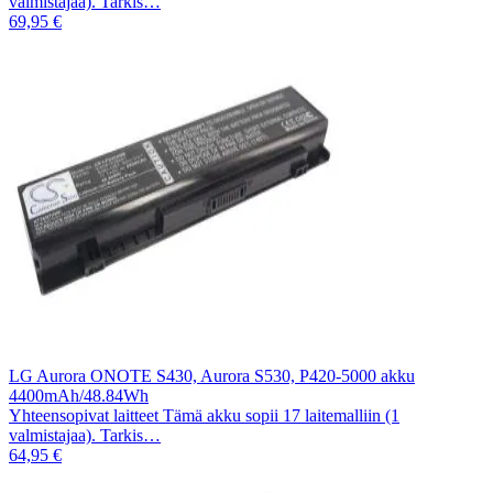
valmistajaa). Tarkis…
69,95 €
LG Aurora ONOTE S430, Aurora S530, P420-5000 akku
4400mAh/48.84Wh
Yhteensopivat laitteet Tämä akku sopii 17 laitemalliin (1
valmistajaa). Tarkis…
64,95 €