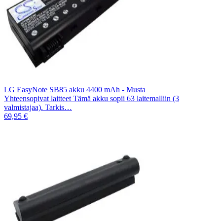
LG EasyNote SB85 akku 4400 mAh - Musta
Yhteensopivat laitteet Tämä akku sopii 63 laitemalliin (3
valmistajaa). Tarkis…
69,95 €