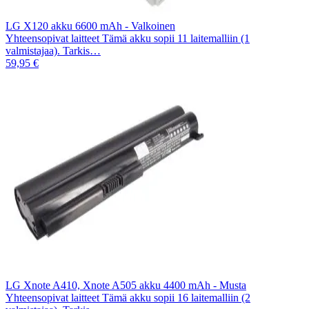
LG X120 akku 6600 mAh - Valkoinen
Yhteensopivat laitteet Tämä akku sopii 11 laitemalliin (1
valmistajaa). Tarkis…
59,95 €
LG Xnote A410, Xnote A505 akku 4400 mAh - Musta
Yhteensopivat laitteet Tämä akku sopii 16 laitemalliin (2