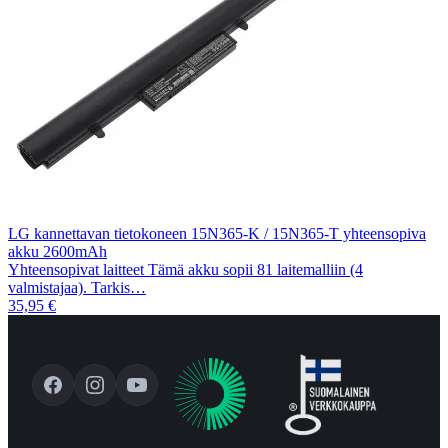
LG kannettavan tietokoneen 15N365-K / 15N365-T yhteensopiva
akku 2600mAh
Yhteensopivat laitteet Tämä akku sopii 81 laitemalliin (4
valmistajaa). Tarkis…
35,95 €