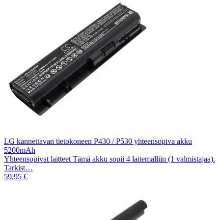
LG kannettavan tietokoneen P430 / P530 yhteensopiva akku
5200mAh
Yhteensopivat laitteet Tämä akku sopii 4 laitemalliin (1 valmistajaa).
Tarkist…
59,95 €