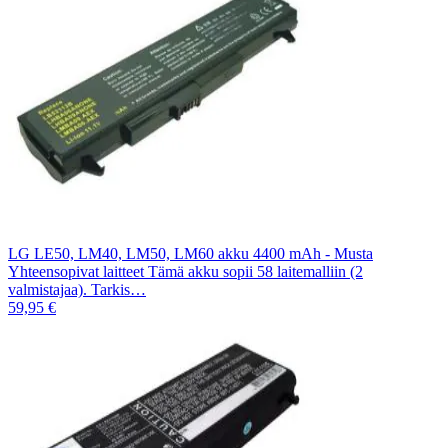
LG LE50, LM40, LM50, LM60 akku 4400 mAh - Musta
Yhteensopivat laitteet Tämä akku sopii 58 laitemalliin (2
valmistajaa). Tarkis…
59,95 €