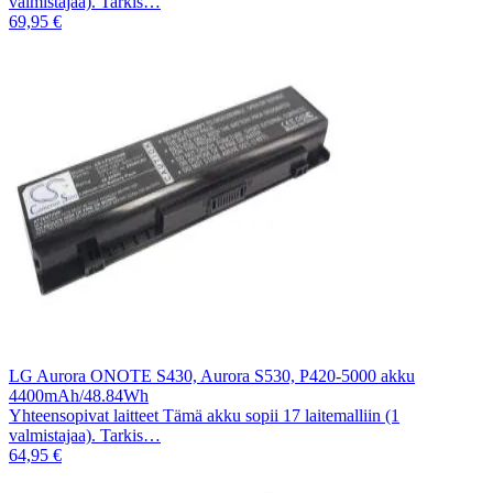
valmistajaa). Tarkis…
69,95 €
LG Aurora ONOTE S430, Aurora S530, P420-5000 akku
4400mAh/48.84Wh
Yhteensopivat laitteet Tämä akku sopii 17 laitemalliin (1
valmistajaa). Tarkis…
64,95 €