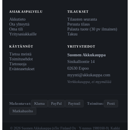
ASIAKASPALVELU
TILAUKSET
Akkutieto
Tilausten seuranta
Ota yhteyttä
Peruuta tilaus
Oma tili
Palauta tuote (30 pv ilmainen)
Yritysasiakkaille
Takuu
KÄYTÄNNÖT
YRITYSTIEDOT
Tietoa meistä
Suomen Akkukauppa
Toimitusehdot
Sinikalliontie 14
Tietosuoja
02630 Espoo
Evästeasetukset
myynti@akkukauppa.com
Verkkokauppa, ei myymälää
Maksutavat:
Klarna
PayPal
Paytrail
·
Toimitus:
Posti
Matkahuolto
© 2026 Suomen Akkukauppa (nTec Finland Oy · Y-tunnus 1980160-9). Kaikki