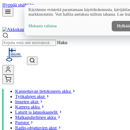
Hyppää sisältöön
Käytämme evästeitä parantamaan käyttökokemusta, kävijätilas
markkinointiin. Voit hallita asetuksia milloin tahansa. Lue lis
Mukauta valintaa
Hylkää
Haku
Kannettavan tietokoneen akku
Työkalujen akut
Imurien akut
Kamera akku
Laturit ja latauskaapelit
Matkapuhelimen akku
Paristot
Radio-ohjattavien akut