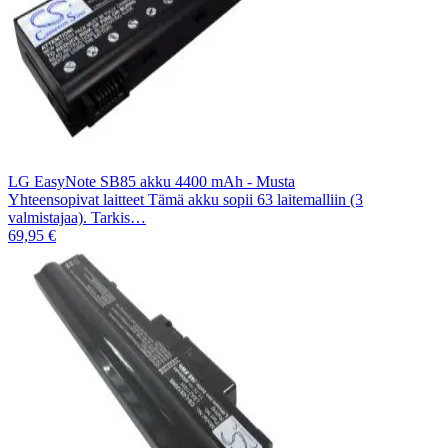
LG EasyNote SB85 akku 4400 mAh - Musta
Yhteensopivat laitteet Tämä akku sopii 63 laitemalliin (3
valmistajaa). Tarkis…
69,95 €