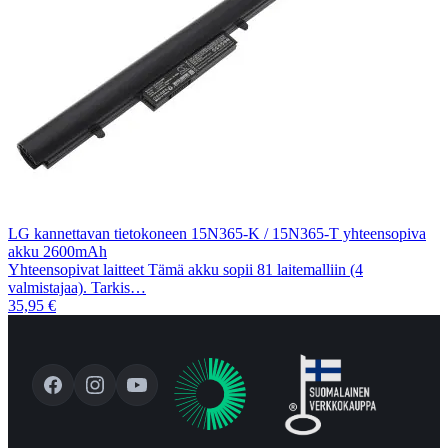
LG kannettavan tietokoneen 15N365-K / 15N365-T yhteensopiva
akku 2600mAh
Yhteensopivat laitteet Tämä akku sopii 81 laitemalliin (4
valmistajaa). Tarkis…
35,95 €