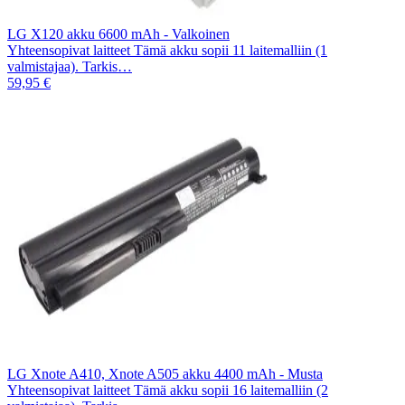
LG X120 akku 6600 mAh - Valkoinen
Yhteensopivat laitteet Tämä akku sopii 11 laitemalliin (1
valmistajaa). Tarkis…
59,95 €
LG Xnote A410, Xnote A505 akku 4400 mAh - Musta
Yhteensopivat laitteet Tämä akku sopii 16 laitemalliin (2