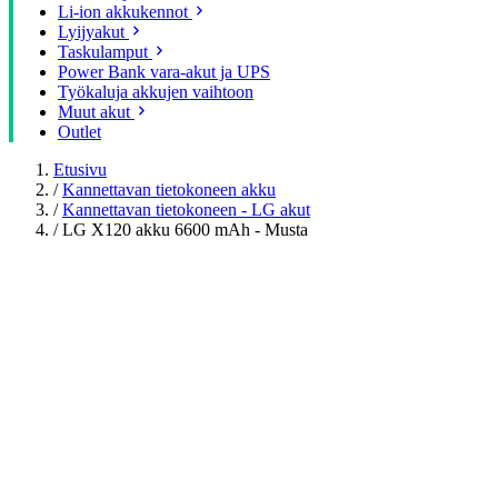
Li-ion akkukennot
Lyijyakut
Taskulamput
Power Bank vara-akut ja UPS
Työkaluja akkujen vaihtoon
Muut akut
Outlet
Etusivu
/
Kannettavan tietokoneen akku
/
Kannettavan tietokoneen - LG akut
/
LG X120 akku 6600 mAh - Musta