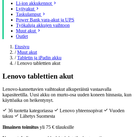
Li-ion akkukennot
Lyijyakut
Taskulamput
Power Bank vara-akut ja UPS
Työkaluja akkujen vaihtoon
Muut akut
Outlet
Etusivu
/
Muut akut
/
Tabletin ja iPadin akku
/
Lenovo tablettien akut
Lenovo tablettien akut
Lenovo-kannettavien vaihtoakut alkuperäistä vastaavalla
kapasiteetilla. Uusi akku on murto-osa uuden koneen hinnasta, kun
käyttöaika on heikentynyt.
36 tuotetta kategoriassa
Lenovo yhteensopivat
Vuoden
takuu
Lähetys Suomesta
Ilmainen toimitus
yli 75 € tilauksille