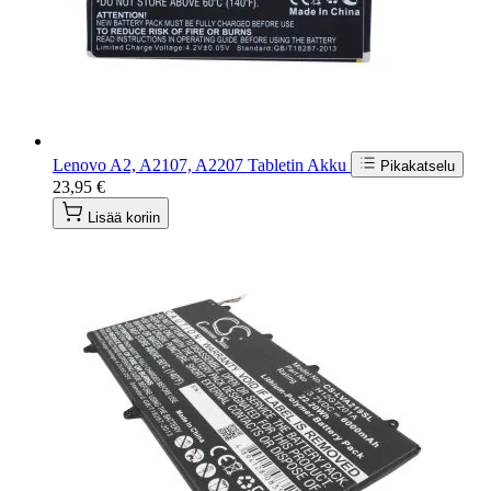
Lenovo A2, A2107, A2207 Tabletin Akku
Pikakatselu
23,95 €
Lisää koriin