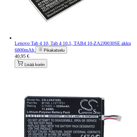
Lenovo Tab 4 10, Tab 4 10.1, TAB4 10-ZA2J0030SE akku
6800mAh
Pikakatselu
40,95 €
Lisää koriin