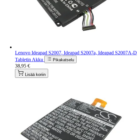
Lenovo Ideapad S2007, Ideapad S2007a, Ideapad S2007A-D
Tabletin Akku
Pikakatselu
38,95 €
Lisää koriin