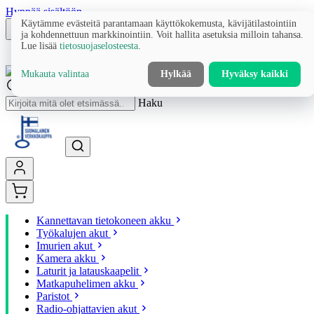
Hyppää sisältöön
Käytämme evästeitä parantamaan käyttökokemusta, kävijätilastointiin
ja kohdennettuun markkinointiin. Voit hallita asetuksia milloin tahansa.
Lue lisää
tietosuojaselosteesta
.
Mukauta valintaa
Hylkää
Hyväksy kaikki
Haku
Kannettavan tietokoneen akku
Työkalujen akut
Imurien akut
Kamera akku
Laturit ja latauskaapelit
Matkapuhelimen akku
Paristot
Radio-ohjattavien akut