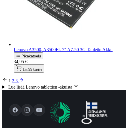
Lenovo A3500, A3500FL 7" A7-50 3G Tabletin Akku
Pikakatselu
34,95 €
Lisää koriin
1
2
3
Lue lisää Lenovo tablettien -akuista