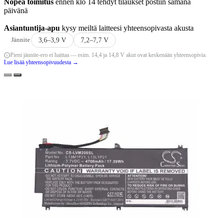
Nopea toimitus
ennen klo 14 tehdyt tilaukset postiin samana
päivänä
Asiantuntija-apu
kysy meiltä laitteesi yhteensopivasta akusta
Jännite
3,6–3,9 V
7,2–7,7 V
Pieni jännite-ero ei haittaa — esim. 14,4 ja 14,8 V akut ovat keskenään yhteensopivia.
Lue lisää yhteensopivuudesta →