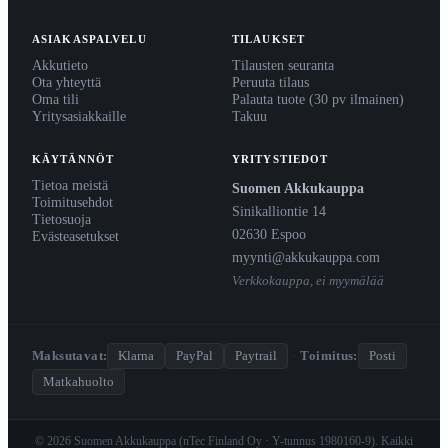
ASIAKASPALVELU
TILAUKSET
Akkutieto
Tilausten seuranta
Ota yhteyttä
Peruuta tilaus
Oma tili
Palauta tuote (30 pv ilmainen)
Yritysasiakkaille
Takuu
KÄYTÄNNÖT
YRITYSTIEDOT
Tietoa meistä
Suomen Akkukauppa
Toimitusehdot
Sinikalliontie 14
Tietosuoja
02630 Espoo
Evästeasetukset
myynti@akkukauppa.com
Verkkokauppa, ei myymälää
Maksutavat:
Klarna
PayPal
Paytrail
·
Toimitus:
Posti
Matkahuolto
© 2026 Suomen Akkukauppa (nTec Finland Oy · Y-tunnus 1980160-9). Kaikki