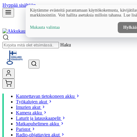
Hyppää sisältöön
Käytämme evästeitä parantamaan käyttökokemusta, kävijätilas
markkinointiin. Voit hallita asetuksia milloin tahansa. Lue lis
Mukauta valintaa
Hylkää
Haku
Kannettavan tietokoneen akku
Työkalujen akut
Imurien akut
Kamera akku
Laturit ja latauskaapelit
Matkapuhelimen akku
Paristot
Radio-ohjattavien akut