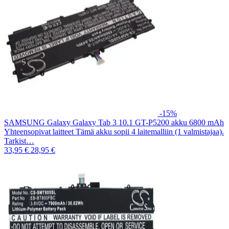
-15%
SAMSUNG Galaxy Galaxy Tab 3 10.1 GT-P5200 akku 6800 mAh
Yhteensopivat laitteet Tämä akku sopii 4 laitemalliin (1 valmistajaa).
Tarkist…
33,95 €
28,95 €