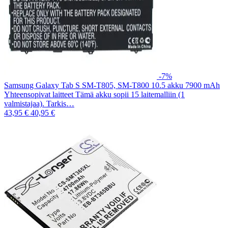
-7%
Samsung Galaxy Tab S SM-T805, SM-T800 10.5 akku 7900 mAh
Yhteensopivat laitteet Tämä akku sopii 15 laitemalliin (1
valmistajaa). Tarkis…
43,95 €
40,95 €