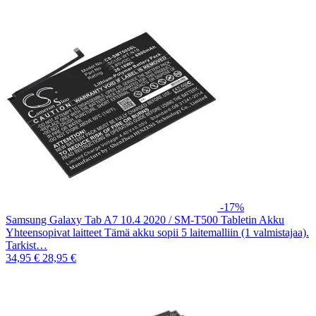
-17%
Samsung Galaxy Tab A7 10.4 2020 / SM-T500 Tabletin Akku
Yhteensopivat laitteet Tämä akku sopii 5 laitemalliin (1 valmistajaa).
Tarkist…
34,95 €
28,95 €