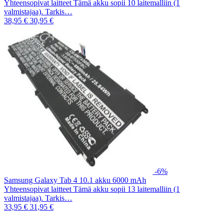
Yhteensopivat laitteet Tämä akku sopii 10 laitemalliin (1
valmistajaa). Tarkis…
38,95 €
30,95 €
-6%
Samsung Galaxy Tab 4 10.1 akku 6000 mAh
Yhteensopivat laitteet Tämä akku sopii 13 laitemalliin (1
valmistajaa). Tarkis…
33,95 €
31,95 €