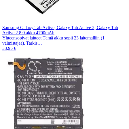
Samsung Galaxy Tab Active, Galaxy Tab Active 2, Galaxy Tab
Active 2 8.0 akku 4700mAh
Yhteensopivat laitteet Tämä akku sopii 23 laitemalliin (1
valmistajaa). Tarkis…
33,95 €