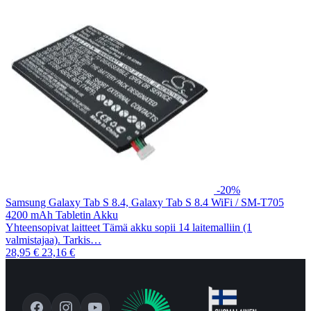
-20%
Samsung Galaxy Tab S 8.4, Galaxy Tab S 8.4 WiFi / SM-T705
4200 mAh Tabletin Akku
Yhteensopivat laitteet Tämä akku sopii 14 laitemalliin (1
valmistajaa). Tarkis…
28,95 €
23,16 €