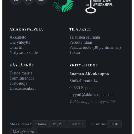
ASIAKASPALVELU
TILAUKSET
Akkutieto
Tilausten seuranta
Ota yhteyttä
Peruuta tilaus
Oma tili
Palauta tuote (30 pv ilmainen)
Yritysasiakkaille
Takuu
KÄYTÄNNÖT
YRITYSTIEDOT
Tietoa meistä
Suomen Akkukauppa
Toimitusehdot
Sinikalliontie 14
Tietosuoja
02630 Espoo
Evästeasetukset
myynti@akkukauppa.com
Verkkokauppa, ei myymälää
Maksutavat:
Klarna
PayPal
Paytrail
·
Toimitus:
Posti
Matkahuolto